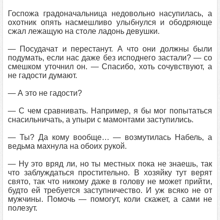
Госпожа градоначальница недовольно насупилась, а
охотник опять насмешливо улыбнулся и ободряюще
сжал лежащую на столе ладонь девушки.
— Посудачат и перестанут. А что они должны были
подумать, если нас даже без исподнего застали? — со
смешком уточнил он. — Спасибо, хоть сочувствуют, а
не гадости думают.
— А это не гадости?
— С чем сравнивать. Например, я бы мог попытаться
снасильничать, а упыри с мамонтами заступились.
— Ты? Да кому вообще… — возмутилась Набель, а
ведьма махнула на обоих рукой.
— Ну это вряд ли, но ты местных пока не знаешь, так
что заблуждаться простительно. В хозяйку тут верят
свято, так что никому даже в голову не может прийти,
будто ей требуется заступничество. И уж всяко не от
мужчины. Помочь — помогут, коли скажет, а сами не
полезут.