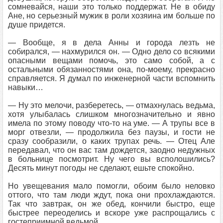
сомневайся, наши это только поддержат. Не в обиду
Ане, но серьезный мужик в роли хозяина им больше по
душе придется.
— Вообще, я в дела Анны и города лезть не
собирался, — нахмурился он. — Одно дело со всякими
опасными вещами помочь, это само собой, а с
остальными обязанностями она, по-моему, прекрасно
справляется. Я думал по инженерной части вспомнить
навыки…
— Ну это мелочи, разберетесь, — отмахнулась ведьма,
хотя улыбалась слишком многозначительно и явно
имела по этому поводу что-то на уме. — А трупы все в
морг отвезли, — продолжила без паузы, и гости не
сразу сообразили, о каких трупах речь. — Отец Але
передавал, что он вас там дождется, заодно недужных
в больнице посмотрит. Ну чего вы всполошились?
Десять минут погоды не сделают, ешьте спокойно.
Но увещевания мало помогли, обоим было неловко
оттого, что там люди ждут, пока они прохлаждаются.
Так что завтрак, он же обед, кончили быстро, еще
быстрее переоделись и вскоре уже распрощались с
гостеприимной ведьмой.