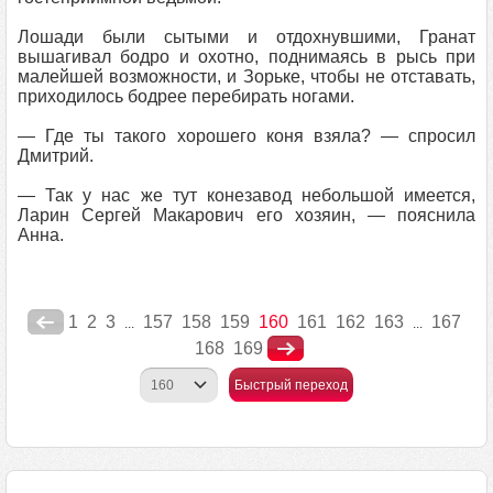
Лошади были сытыми и отдохнувшими, Гранат
вышагивал бодро и охотно, поднимаясь в рысь при
малейшей возможности, и Зорьке, чтобы не отставать,
приходилось бодрее перебирать ногами.
— Где ты такого хорошего коня взяла? — спросил
Дмитрий.
— Так у нас же тут конезавод небольшой имеется,
Ларин Сергей Макарович его хозяин, — пояснила
Анна.
1
2
3
157
158
159
160
161
162
163
167
...
...
168
169
Быстрый переход