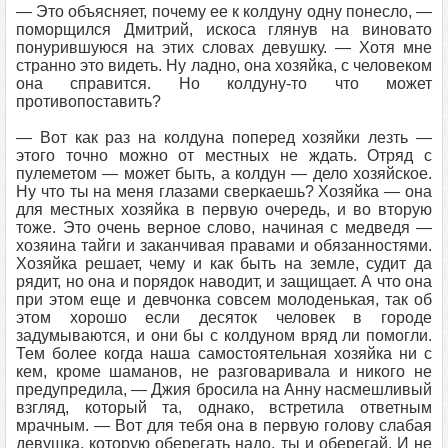
— Это объясняет, почему ее к колдуну одну понесло, —
поморщился Дмитрий, искоса глянув на виновато
понурившуюся на этих словах девушку. — Хотя мне
странно это видеть. Ну ладно, она хозяйка, с человеком
она справится. Но колдуну-то что может
противопоставить?
— Вот как раз на колдуна поперед хозяйки лезть —
этого точно можно от местных не ждать. Отряд с
пулеметом — может быть, а колдун — дело хозяйское.
Ну что ты на меня глазами сверкаешь? Хозяйка — она
для местных хозяйка в первую очередь, и во вторую
тоже. Это очень верное слово, начиная с медведя —
хозяина тайги и заканчивая правами и обязанностями.
Хозяйка решает, чему и как быть на земле, судит да
рядит, но она и порядок наводит, и защищает. А что она
при этом еще и девчонка совсем молоденькая, так об
этом хорошо если десяток человек в городе
задумываются, и они бы с колдуном вряд ли помогли.
Тем более когда наша самостоятельная хозяйка ни с
кем, кроме шаманов, не разговаривала и никого не
предупредила, — Джия бросила на Анну насмешливый
взгляд, который та, однако, встретила ответным
мрачным. — Вот для тебя она в первую голову слабая
девушка, которую оберегать надо, ты и оберегай. И не