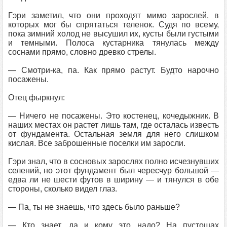
Гэри заметил, что они проходят мимо зарослей, в
которых мог бы спрятаться теленок. Судя по всему,
пока зимний холод не высушил их, кусты были густыми
и темными. Полоса кустарника тянулась между
соснами прямо, словно древко стрелы.
— Смотри-ка, па. Как прямо растут. Будто нарочно
посажены.
Отец фыркнул:
— Ничего не посажены. Это костенец, кочедыжник. В
наших местах он растет лишь там, где осталась известь
от фундамента. Остальная земля для него слишком
кислая. Все заброшенные поселки им заросли.
Гэри знал, что в сосновых зарослях полно исчезнувших
селений, но этот фундамент был чересчур большой —
едва ли не шести футов в ширину — и тянулся в обе
стороны, сколько видел глаз.
— Па, ты не знаешь, что здесь было раньше?
— Кто знает, да и кому это надо? На пустошах