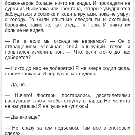
браконьеров больше никто не видел. И пропадали не
дурни из Ньюмарка или Трентона, которые умудряются
заблудиться в сосняке и ходить кругами, пока не умрут
с голоду. То были опытные следопыты и охотники,
боровики, такие же как отец… и Гэри. И никто их
больше не видел.
— Па, а если мы отсюда не вернемся? — Он с
отвращением услышал свой хнычущий голос и
попытался изменить тон. — Что, если кто-то до нас
доберется?
— Никто до нас не доберется! Я же вчера ходил сюда,
ставил капканы. И вернулся, как видишь.
— Да, но…
— Ничего! Фостеры постарались, десятилетиями
распускали слухи, чтобы отпугнуть народ. Но меня-то
не напугаешь! Я на чушь не куплюсь!
— Далеко еще?
— Не, сразу за тем подъемом. Там все в енотовых
следах.