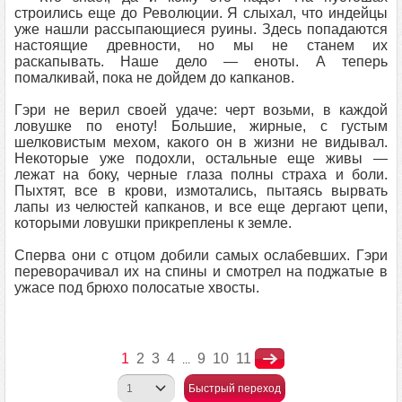
строились еще до Революции. Я слыхал, что индейцы
уже нашли рассыпающиеся руины. Здесь попадаются
настоящие древности, но мы не станем их
раскапывать. Наше дело — еноты. А теперь
помалкивай, пока не дойдем до капканов.
Гэри не верил своей удаче: черт возьми, в каждой
ловушке по еноту! Большие, жирные, с густым
шелковистым мехом, какого он в жизни не видывал.
Некоторые уже подохли, остальные еще живы —
лежат на боку, черные глаза полны страха и боли.
Пыхтят, все в крови, измотались, пытаясь вырвать
лапы из челюстей капканов, и все еще дергают цепи,
которыми ловушки прикреплены к земле.
Сперва они с отцом добили самых ослабевших. Гэри
переворачивал их на спины и смотрел на поджатые в
ужасе под брюхо полосатые хвосты.
1
2
3
4
9
10
11
...
Быстрый переход