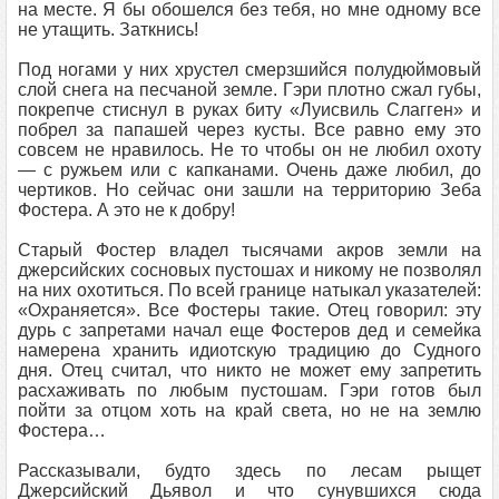
на месте. Я бы обошелся без тебя, но мне одному все
не утащить. Заткнись!
Под ногами у них хрустел смерзшийся полудюймовый
слой снега на песчаной земле. Гэри плотно сжал губы,
покрепче стиснул в руках биту «Луисвиль Слагген» и
побрел за папашей через кусты. Все равно ему это
совсем не нравилось. Не то чтобы он не любил охоту
— с ружьем или с капканами. Очень даже любил, до
чертиков. Но сейчас они зашли на территорию Зеба
Фостера. А это не к добру!
Старый Фостер владел тысячами акров земли на
джерсийских сосновых пустошах и никому не позволял
на них охотиться. По всей границе натыкал указателей:
«Охраняется». Все Фостеры такие. Отец говорил: эту
дурь с запретами начал еще Фостеров дед и семейка
намерена хранить идиотскую традицию до Судного
дня. Отец считал, что никто не может ему запретить
расхаживать по любым пустошам. Гэри готов был
пойти за отцом хоть на край света, но не на землю
Фостера…
Рассказывали, будто здесь по лесам рыщет
Джерсийский Дьявол и что сунувшихся сюда