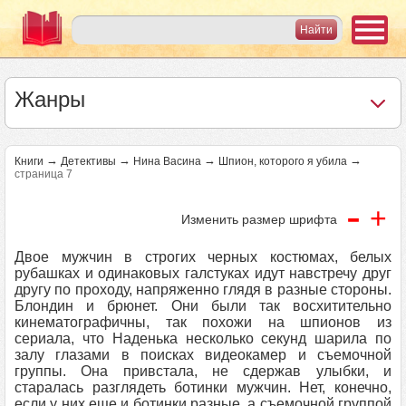
Жанры
→
→
→
→
Книги
Детективы
Нина Васина
Шпион, которого я убила
страница 7
-
+
Изменить размер шрифта
Двое мужчин в строгих черных костюмах, белых
рубашках и одинаковых галстуках идут навстречу друг
другу по проходу, напряженно глядя в разные стороны.
Блондин и брюнет. Они были так восхитительно
кинематографичны, так похожи на шпионов из
сериала, что Наденька несколько секунд шарила по
залу глазами в поисках видеокамер и съемочной
группы. Она привстала, не сдержав улыбки, и
старалась разглядеть ботинки мужчин. Нет, конечно,
если у них еще и ботинки разные, а съемочной группой