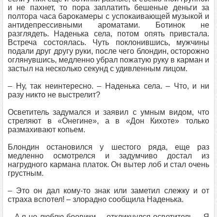
и не пахнет, то пора заплатить бешеные деньги за
полтора часа барокамеры с успокаивающей музыкой и
антидепрессивными ароматами. Ботинок не
разглядеть. Наденька села, потом опять привстала.
Встреча состоялась. Чуть поклонившись, мужчины
подали друг другу руки, после чего блондин, осторожно
оглянувшись, медленно убрал пожатую руку в карман и
застыл на несколько секунд с удивленным лицом.
– Ну, так неинтересно. – Наденька села. – Что, и ни
разу никто не выстрелит?
Осветитель задумался и заявил с умным видом, что
стреляют в «Онегине», а в «Дон Кихоте» только
размахивают копьем.
Блондин остановился у шестого ряда, еще раз
медленно осмотрелся и задумчиво достал из
нагрудного кармана платок. Он вытер лоб и стал очень
грустным.
– Это он дал кому-то знак или заметил слежку и от
страха вспотел! – злорадно сообщила Наденька.
– А я не люблю боевики, – откликнулся осветитель. – Я