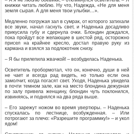
книжки читать люблю. Ну что, Надежда, «Не для меня
земля сырая. А для меня твои улыбки…».
Медленно погружая зал в сумрак, от которого затихали
все звуки, начал гаснуть свет, и Наденька досадливо
прикусила губу и сдернула очки. Блондин дождался,
пока пройдут все желающие в шестой ряд, осторожно
присел на крайнее кресло, достал правую руку из
кармана и взялся за подлокотник снизу.
– Я бы прилепила жвачкой! – возбудилась Наденька.
Осветитель пробормотал, что он, конечно, души в ней
не чает и всегда рад видеть, но только если она
замолчит, когда погасят свет. Уходя, Наденька увидела
в почти темном зале, как на место блондина дежурная
по залу привела женщину, блондин чуть поклонился,
извиняясь, и поднялся на два ряда выше.
– Его зарежут ножом во время увертюры. – Наденька
спускалась по лестнице, возбужденная. – Или
потрогают за плечо: «Разрешите программку!» – и укол
ядом!