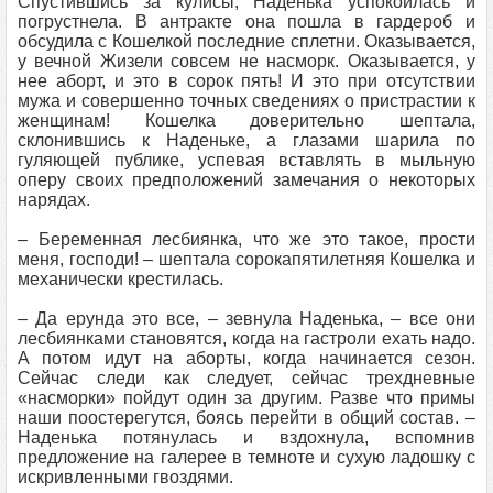
Спустившись за кулисы, Наденька успокоилась и
погрустнела. В антракте она пошла в гардероб и
обсудила с Кошелкой последние сплетни. Оказывается,
у вечной Жизели совсем не насморк. Оказывается, у
нее аборт, и это в сорок пять! И это при отсутствии
мужа и совершенно точных сведениях о пристрастии к
женщинам! Кошелка доверительно шептала,
склонившись к Наденьке, а глазами шарила по
гуляющей публике, успевая вставлять в мыльную
оперу своих предположений замечания о некоторых
нарядах.
– Беременная лесбиянка, что же это такое, прости
меня, господи! – шептала сорокапятилетняя Кошелка и
механически крестилась.
– Да ерунда это все, – зевнула Наденька, – все они
лесбиянками становятся, когда на гастроли ехать надо.
А потом идут на аборты, когда начинается сезон.
Сейчас следи как следует, сейчас трехдневные
«насморки» пойдут один за другим. Разве что примы
наши поостерегутся, боясь перейти в общий состав. –
Наденька потянулась и вздохнула, вспомнив
предложение на галерее в темноте и сухую ладошку с
искривленными гвоздями.