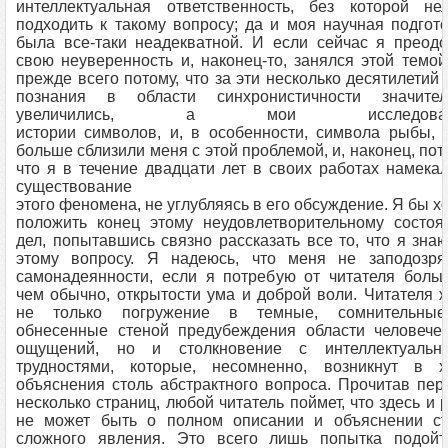
интеллектуальная ответственность, без которой нел
подходить к такому вопросу; да и моя научная подгот
была все-таки неадекватной. И если сейчас я преод
свою неуверенность и, наконец-то, занялся этой темой
прежде всего потому, что за эти несколько десятилетий
познания в области синхронистичности значител
увеличились, а мои исследован
истории символов, и, в особенности, символа рыбы,
больше сблизили меня с этой проблемой, и, наконец, пот
что я в течение двадцати лет в своих работах намека
существование
этого феномена, не углубляясь в его обсуждение. Я бы х
положить конец этому неудовлетворительному состоя
дел, попы­тавшись связно рассказать все то, что я зна
этому вопросу. Я надеюсь, что меня не заподозря
самонадеянности, если я потребую от читателя боль
чем обычно, открытости ума и доброй воли. Читателя 
не только погружение в темные, сомнительны
обнесенные стеной предубеждения области человечес
ощущений, но и столкновение с интеллектуальн
трудностями, которые, несо­мненно, возникнут в х
объяснения столь абстрактного вопроса. Прочитав пе
несколько страниц, любой читатель поймет, что здесь и 
не может быть о полном описании и объяснении ст
сложного явления. Это всего лишь попытка подойт