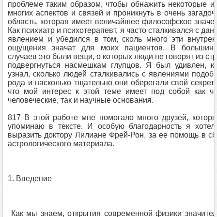
проблеме таким образом, чтобы обнажить некоторые и
многих аспектов и связей и проникнуть в очень загадо
область, которая имеет величайшее философское значе
Как психиатр и психотерапевт, я часто сталкивался с да
явлением и убедился в том, сколь много эти внутре
ощущения значат для моих пациентов. В большинс
случаев это были вещи, о которых люди не говорят из ст
под­вергнуться насмешкам глупцов. Я был удивлен, к
узнал, сколько людей сталкивались с явлениями подоб
рода и насколько тщательно они оберегали свой секрет.
что мой интерес к этой теме имеет под собой как ч
человеческие, так и научные основания.
817 В этой работе мне помогало много друзей, котор
упоминаю в тексте. И особую благодарность я хотел
выразить доктору Лилиане Фрей-Рон, за ее помощь в с
астрологического материала.
1. Введение
Как мы знаем, открытия современной физики значите