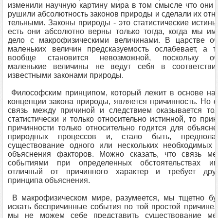
изменили научную картину мира в том смысле что они 
рушили абсолютность законов природы и сделали их отн
тельными. Законы природы - это статистические истины
есть они абсолютно верны только тогда, когда мы и
дело с макрофизическими величинами. В царстве оч
маленьких величин предсказуемость ослабевает, а т
вообще становится невозможной, поскольку оч
маленькие величины не ведут себя в соответстви
известными законами природы.
Философским принципом, который лежит в основе на
концепции закона природы, является причинность. Но 
связь между причиной и следствием оказывается тол
статистически и только относительно истинной, то при
причинности только относительно годится для объясн
природных процессов и, стало быть, предполаг
существо­вание одного или нескольких необходимых 
объяснения факторов. Можно сказать, что связь ме
событиями при определенных обстоятельствах им
отличный от причинного характер и требует друг
принципа объяснения.
В макрофизическом мире, разумеется, мы тщетно бу
искать беспричинные события по той простой причине,
мы не можем себе представить существование ме