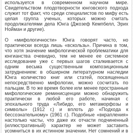
используется в современном научном мире.
Свидетельством плодотворности юнговского подхода
служит тот факт, что среди специалистов по мифу есть
целая группа ученых, которых можно считать
продолжателями дела Юнга (Джозеф Кемпбелл, Эрих
Нойман и другие).
О «мифологичности» Юнга говорят часто, но
практически всегда лишь «вскользь». Причина в том,
что хотя значение мифологической проблематики для
юнгианства очевидно, тем не менее ее системное
исследование уже с первых шагов сталкивается с
одним весьма существенным композиционным
затруднением: в обширном литературном наследии
Юнга количество книг или статей, посвященных
непосредственно мифологии, можно сосчитать по
пальцам. В то же время более или менее пространные
мифологические реминисценции можно обнаружить
практически в любой его работе, начиная с
эпохального труда «Либидо, его метаморфозы и
символы» (1912 г.) и вплоть до «Подхода к
бессознательному» (1961 г.). Подобные «вкрапления»
настолько часты, что даже их отчасти подчиненный
(иллюстративный) характер не может заставить
усомниться в их истинном значении. Нет сомнений и в