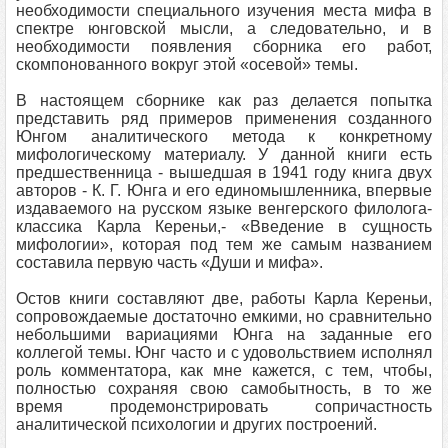
необходимости специального изучения места мифа в
спектре юнговской мысли, а следовательно, и в
необходимости появления сборника его работ,
скомпонованного вокруг этой «осевой» темы.
В настоящем сборнике как раз делается попытка
представить ряд примеров применения созданного
Юнгом аналитического метода к конкретному
мифологическому материалу. У данной книги есть
предшественница - вышедшая в 1941 году книга двух
авторов - К. Г. Юнга и его единомышленника, впервые
издаваемого на русском языке венгерского филолога-
классика Карла Кереньи,- «Введение в сущность
мифологии», которая под тем же самым названием
составила первую часть «Души и мифа».
Остов книги составляют две, работы Карла Кереньи,
сопровождаемые достаточно емкими, но сравнительно
небольшими вариациями Юнга на заданные его
коллегой темы. Юнг часто и с удовольствием исполнял
роль комментатора, как мне кажется, с тем, чтобы,
полностью сохраняя свою самобытность, в то же
время продемонстрировать сопричастность
аналитической психологии и других построений.