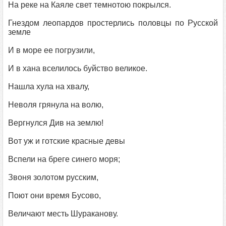
На реке на Каяле свет темнотою покрылся.
Гнездом леопардов простерлись половцы по Русской
земле
И в море ее погрузили,
И в хана вселилось буйство великое.
Нашла хула на хвалу,
Неволя грянула на волю,
Вергнулся Див на землю!
Вот уж и готские красные девы
Вспели на бреге синего моря;
Звоня золотом русским,
Поют они время Бусово,
Величают месть Шураканову.