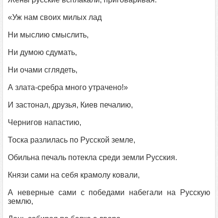
«Уж нам своих милых лад
Ни мыслию смыслить,
Ни думою сдумать,
Ни очами сглядеть,
А злата-сребра много утрачено!»
И застонал, друзья, Киев печалию,
Чернигов напастию,
Тоска разлилась по Русской земле,
Обильна печаль потекла среди земли Русския.
Князи сами на себя крамолу ковали,
А неверные сами с победами набегали на Русскую
землю,