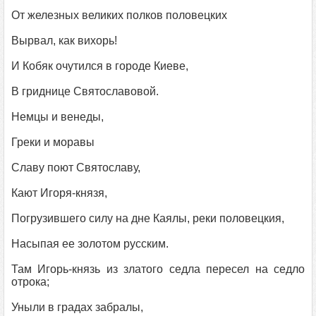
От железных великих полков половецких
Вырвал, как вихорь!
И Кобяк очутился в городе Киеве,
В гриднице Святославовой.
Немцы и венеды,
Греки и моравы
Славу поют Святославу,
Кают Игоря-князя,
Погрузившего силу на дне Каялы, реки половецкия,
Насыпая ее золотом русским.
Там Игорь-князь из златого седла пересел на седло
отрока;
Уныли в градах забралы,