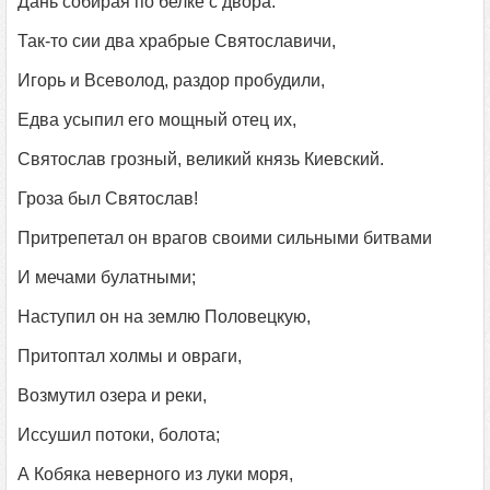
Дань собирая по белке с двора.
Так-то сии два храбрые Святославичи,
Игорь и Всеволод, раздор пробудили,
Едва усыпил его мощный отец их,
Святослав грозный, великий князь Киевский.
Гроза был Святослав!
Притрепетал он врагов своими сильными битвами
И мечами булатными;
Наступил он на землю Половецкую,
Притоптал холмы и овраги,
Возмутил озера и реки,
Иссушил потоки, болота;
А Кобяка неверного из луки моря,