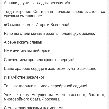
А наши дружины гладны веселием!»
Тогда изронил Святослав великий слово златое, со
слезами смешанное:
«О сыновья мои, Игорь и Всеволод!
Рано вы стали мечами разить Половецкую землю,
А себе искать славы!
Не с честию вы победили,
С нечестием пролили кровь неверную!
Ваше храброе сердце в жестоком булате заковано
И в буйстве закалено!
То ль сотворили вы моей серебряной седине!
Уже не вижу могущества моего сильного, богатого,
многовойного брата Ярослава
С его черниговскими племенами,