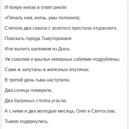
И бояре князю в ответ рекли:
«Печаль нам, князь, умы полонила;
Слетели два сокола с золотого престола отцовского,
Поискать города Тьмутороканя
Или выпить шеломом из Дона.
Уж соколам и крылья неверных саблями подрублены,
Сами ж запутаны в железных опутинах.
В третий день тьма наступила.
Два солнца померкли,
Два багряных столпа угасли,
А с ними и два молодые месяца, Олег и Святослав,
Тьмою подернулись.