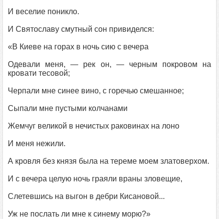
И веселие поникло.
И Святославу смутный сон привиделся:
«В Киеве на горах в ночь сию с вечера
Одевали меня, — рек он, — черным покровом на
кровати тесовой;
Черпали мне синее вино, с горечью смешанное;
Сыпали мне пустыми колчанами
Жемчуг великой в нечистых раковинах на лоно
И меня нежили.
А кровля без князя была на тереме моем златоверхом.
И с вечера целую ночь граяли враны зловещие,
Слетевшись на выгон в дебри Кисановой...
Уж не послать ли мне к синему морю?»