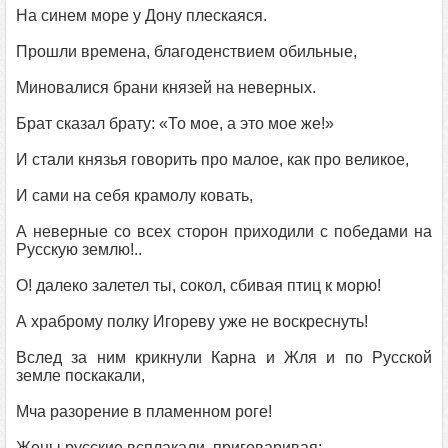
На синем море у Дону плескаяся.
Прошли времена, благоденствием обильные,
Миновалися брани князей на неверных.
Брат сказал брату: «То мое, а это мое же!»
И стали князья говорить про малое, как про великое,
И сами на себя крамолу ковать,
А неверные со всех сторон приходили с победами на
Русскую землю!..
О! далеко залетел ты, сокол, сбивая птиц к морю!
А храброму полку Игореву уже не воскреснуть!
Вслед за ним крикнули Карна и Жля и по Русской
земле поскакали,
Мча разорение в пламенном роге!
Жены русские всплакали, приговаривая: