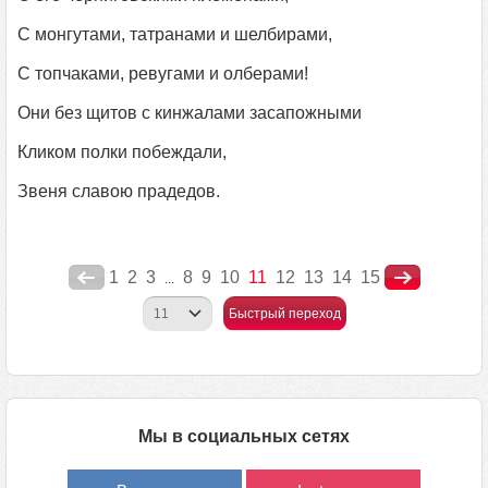
С монгутами, татранами и шелбирами,
С топчаками, ревугами и олберами!
Они без щитов с кинжалами засапожными
Кликом полки побеждали,
Звеня славою прадедов.
1
2
3
8
9
10
11
12
13
14
15
...
Быстрый переход
Мы в социальных сетях