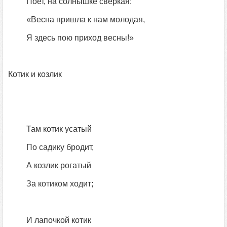
Поет, на солнышке сверкая:
«Весна пришла к нам молодая,
Я здесь пою приход весны!»
Котик и козлик
Там котик усатый
По садику бродит,
А козлик рогатый
За котиком ходит;
И лапочкой котик