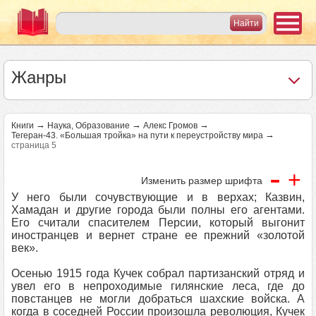
Жанры
→
→
→
Книги
Наука, Образование
Алекс Громов
→
Тегеран-43. «Большая тройка» на пути к переустройству мира
страница 5
-
+
Изменить размер шрифта
У него были сочувствующие и в верхах; Казвин,
Хамадан и другие города были полны его агентами.
Его считали спасителем Персии, который выгонит
иностранцев и вернет стране ее прежний «золотой
век».
Осенью 1915 года Кучек собрал партизанский отряд и
увел его в непроходимые гилянские леса, где до
повстанцев не могли добраться шахские войска. А
когда в соседней России произошла революция, Кучек