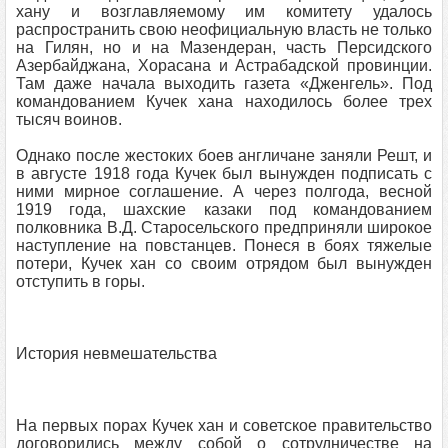
хану и возглавляемому им комитету удалось
распространить свою неофициальную власть не только
на Гилян, но и на Мазендеран, часть Персидского
Азербайджана, Хорасана и Астрабадской провинции.
Там даже начала выходить газета «Дженгель». Под
командованием Кучек хана находилось более трех
тысяч воинов.
Однако после жестоких боев англичане заняли Решт, и
в августе 1918 года Кучек был вынужден подписать с
ними мирное соглашение. А через полгода, весной
1919 года, шахские казаки под командованием
полковника В.Д. Старосельского предприняли широкое
наступление на повстанцев. Понеся в боях тяжелые
потери, Кучек хан со своим отрядом был вынужден
отступить в горы.
История невмешательства
На первых порах Кучек хан и советское правительство
договорились между собой о сотрудничестве на