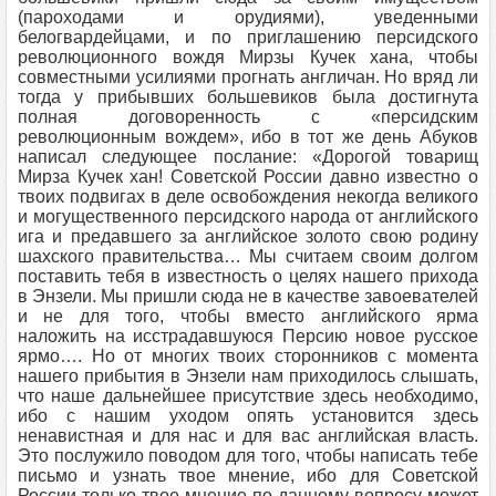
(пароходами и орудиями), уведенными
белогвардейцами, и по приглашению персидского
революционного вождя Мирзы Кучек хана, чтобы
совместными усилиями прогнать англичан. Но вряд ли
тогда у прибывших большевиков была достигнута
полная договоренность с «персидским
революционным вождем», ибо в тот же день Абуков
написал следующее послание: «Дорогой товарищ
Мирза Кучек хан! Советской России давно известно о
твоих подвигах в деле освобождения некогда великого
и могущественного персидского народа от английского
ига и предавшего за английское золото свою родину
шахского правительства… Мы считаем своим долгом
поставить тебя в известность о целях нашего прихода
в Энзели. Мы пришли сюда не в качестве завоевателей
и не для того, чтобы вместо английского ярма
наложить на исстрадавшуюся Персию новое русское
ярмо…. Но от многих твоих сторонников с момента
нашего прибытия в Энзели нам приходилось слышать,
что наше дальнейшее присутствие здесь необходимо,
ибо с нашим уходом опять установится здесь
ненавистная и для нас и для вас английская власть.
Это послужило поводом для того, чтобы написать тебе
письмо и узнать твое мнение, ибо для Советской
России только твое мнение по данному вопросу может