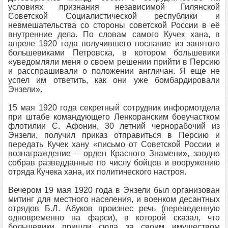
условиях признания независимой Гилянской
Советской Социалистической республики и
невмешательства со стороны советской России в её
внутренние дела. По словам самого Кучек хана, в
апреле 1920 года получившего послание из занятого
большевиками Петровска, в котором большевики
«уведомляли меня о своем решении прийти в Персию
и расспрашивали о положении англичан. Я еще не
успел им ответить, как они уже бомбардировали
Энзели».
15 мая 1920 года секретный сотрудник информотдела
при штабе командующего Ленкоранским боеучастком
флотилии С. Афонин, 30 летний чернорабочий из
Энзели, получил приказ отправиться в Персию и
передать Кучек хану «письмо от Советской России и
вознаграждение – орден Красного Знамени», заодно
собрав разведданные по числу бойцов и вооружению
отряда Кучека хана, их политического настроя.
Вечером 19 мая 1920 года в Энзели был организован
митинг для местного населения, и военком десантных
отрядов Б.Л. Абуков произнес речь (переведенную
одновременно на фарси), в которой сказал, что
большевики пришли сюда за своим имуществом