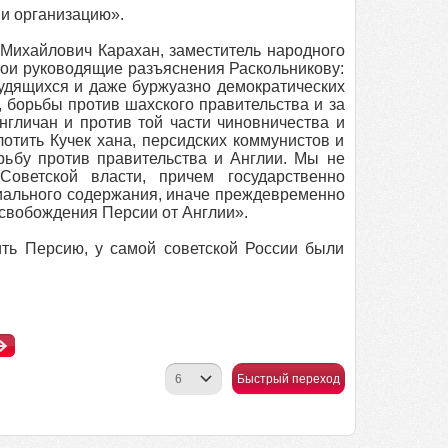
 и организацию».
 Михайлович Карахан, заместитель народного
ои руководящие разъяснения Раскольникову:
удящихся и даже буржуазно демократических
 борьбы против шахского правительства и за
нгличан и против той части чиновничества и
отить Кучек хана, персидских коммунистов и
рьбу против правительства и Англии. Мы не
оветской власти, причем государственно
циального содержания, иначе преждевременно
освобождения Персии от Англии».
ить Персию, у самой советской России были
Быстрый переход