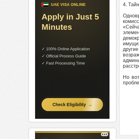
4. Тай
Одновр
комисс
«Сейча
элемен
демокр
имущих
другие
возра
админи
расстр
Но вот
пробл