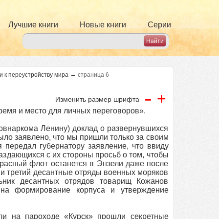
Лучшие книги
Новые книги
Серии
→
и к переустройству мира
страница 6
-
+
Изменить размер шрифта
ремя и место для личных переговоров».
совнаркома Ленину) доклад о развернувшихся
ло заявлено, что мы пришли только за своим
 передал губернатору заявление, что ввиду
здающихся с их стороны просьб о том, чтобы
красный флот останется в Энзели даже после
й и третий десантные отряды военных моряков
ьник десантных отрядов товарищ Кожанов
 на формирование корпуса и утверждение
ли на пароходе «Курск» прошли секретные