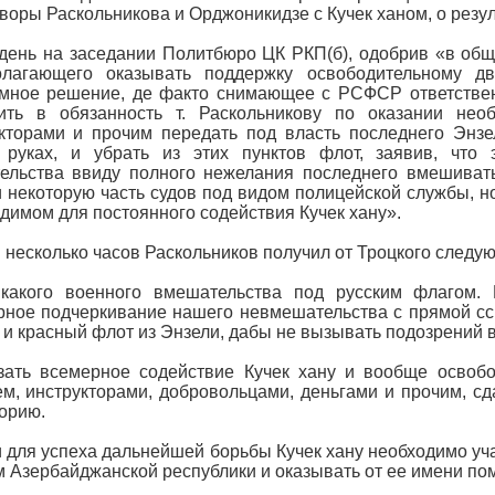
воры Раскольникова и Орджоникидзе с Кучек ханом, о резул
день на заседании Политбюро ЦК РКП(б), одобрив «в общ
олагающего оказывать поддержку освободительному д
мное решение, де факто снимающее с РСФСР ответственн
ить в обязанность т. Раскольникову по оказании нео
кторами и прочим передать под власть последнего Энзе
 руках, и убрать из этих пунктов флот, заявив, что 
ельства ввиду полного нежелания последнего вмешивать
 некоторую часть судов под видом полицейской службы, н
димом для постоянного содействия Кучек хану».
 несколько часов Раскольников получил от Троцкого следу
икакого военного вмешательства под русским флагом. 
ное подчеркивание нашего невмешательства с прямой сс
 и красный флот из Энзели, дабы не вызывать подозрений в
азать всемерное содействие Кучек хану и вообще осво
м, инструкторами, добровольцами, деньгами и прочим, с
орию.
и для успеха дальнейшей борьбы Кучек хану необходимо уча
 Азербайджанской республики и оказывать от ее имени пом