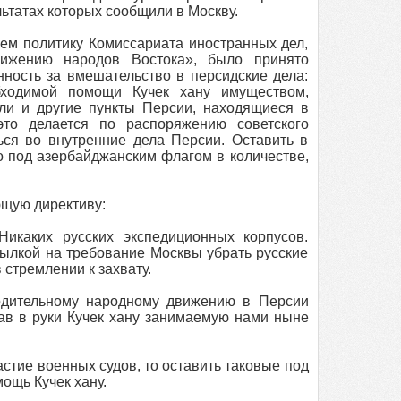
ьтатах которых сообщили в Москву.
ем политику Комиссариата иностранных дел,
вижению народов Востока», было принято
ость за вмешательство в персидские дела:
бходимой помощи Кучек хану имуществом,
ли и другие пункты Персии, находящиеся в
это делается по распоряжению советского
ся во внутренние дела Персии. Оставить в
о под азербайджанским флагом в количестве,
ющую директиву:
Никаких русских экспедиционных корпусов.
ылкой на требование Москвы убрать русские
 стремлении к захвату.
бодительному народному движению в Персии
дав в руки Кучек хану занимаемую нами ныне
стие военных судов, то оставить таковые под
ощь Кучек хану.