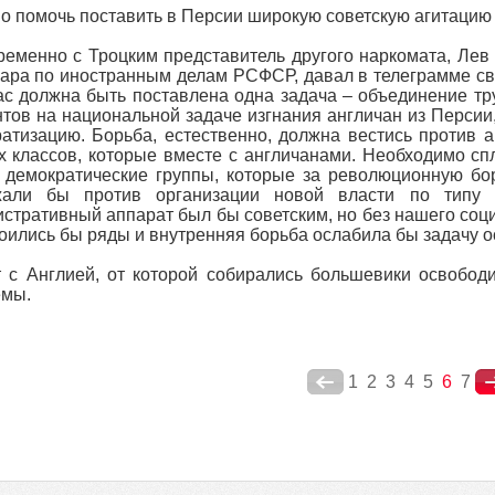
но помочь поставить в Персии широкую советскую агитацию
еменно с Троцким представитель другого наркомата, Лев
ара по иностранным делам РСФСР, давал в телеграмме св
с должна быть поставлена одна задача – объединение тр
тов на национальной задаче изгнания англичан из Персии,
атизацию. Борьба, естественно, должна вестись против а
 классов, которые вместе с англичанами. Необходимо спл
 демократические группы, которые за революционную бо
жали бы против организации новой власти по типу С
стративный аппарат был бы советским, но без нашего со
оились бы ряды и внутренняя борьба ослабила бы задачу 
 с Англией, от которой собирались большевики освобод
емы.
1
2
3
4
5
6
7