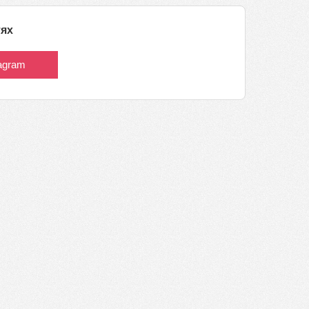
тях
tagram