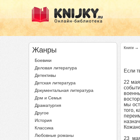
→
Жанры
Книги
Боевики
Деловая литература
Если т
Детективы
22 мая
Детская литература
событи
Документальная литература
военны
Дом и Семья
востор
мы ост
Драматургия
того, 
Другое
переи
История
назна
Кожано
Классика
Любовные романы
23 ма