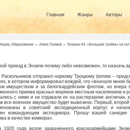
Главная
Жанры
Авторы
→
→
Наука, Образование
Алекс Громов
Тегеран-43. «Большая тройка» на пут
вой приезд в Энзели почему либо невозможен, то назначь в
 Раскольников отправил наркому Троцкому (копию – пред
ях, в котором информировал вождей, что «вначале мною бы
м имуществом и за белогвардейским флотом, но вчера я
женного приема красных моряков местным населением и ра
ались с ними и не отдавали их на растерзание англичан, 
как все военное имущество будет вывезено. Первый, второ
менованы в советский экспедиционный корпус и начал
чен командующим экспедикора. Прошу вашей санкции
ва в качестве комкора».
я 1920 года возле захваченного красноармейцами Энзе