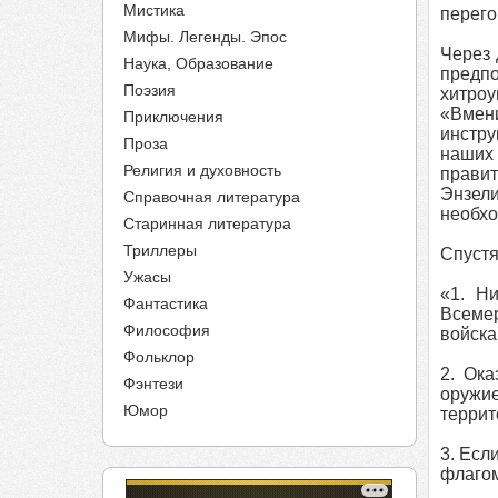
Мистика
перего
Мифы. Легенды. Эпос
Через 
Наука, Образование
предп
Поэзия
хитроу
«Вмен
Приключения
инстру
Проза
наших
Религия и духовность
правит
Энзели
Справочная литература
необхо
Старинная литература
Триллеры
Спустя
Ужасы
«1. Н
Фантастика
Всемер
Философия
войска
Фольклор
2. Ок
Фэнтези
оружие
Юмор
террит
3. Есл
флагом