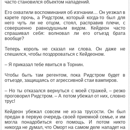
часто становился объектом нападений.
Его охватили воспоминания об изгнании… Он уезжал в
карете прочь, а Ридстром, который когда-то был для
него чуть ли не отцом, стоял, расправив плечи, с
совершенно равнодушным видом. Кейдеон часто
спрашивал себя: волновал ли его отъезд брата
вообще?
Теперь король не сказал ни слова. Он даже не
спешился, чтобы поздороваться с Кейдеоном.
– Я приказал тебе явиться в Торнин.
Чтобы быть там регентом, пока Ридстром будет в
отъезде, защищаясь от агрессивной стаи вампиров.
– Но ты отказался вернуться с моей стражей, – резко
проговорил Ридстром. – А потом убежал от них, словно
трус!
Кейдеон убежал совсем не из-за трусости. Он был
предан в первую очередь своей приемной семье, и им
могла понадобиться его помощь. И потом никто
никогда не думал, что Оморт на самом деле нападет на