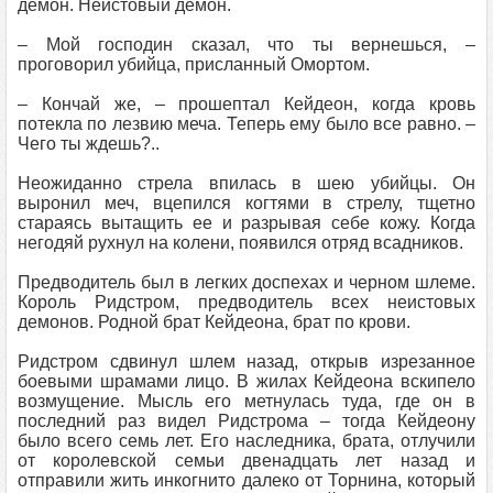
демон. Неистовый демон.
– Мой господин сказал, что ты вернешься, –
проговорил убийца, присланный Омортом.
– Кончай же, – прошептал Кейдеон, когда кровь
потекла по лезвию меча. Теперь ему было все равно. –
Чего ты ждешь?..
Неожиданно стрела впилась в шею убийцы. Он
выронил меч, вцепился когтями в стрелу, тщетно
стараясь вытащить ее и разрывая себе кожу. Когда
негодяй рухнул на колени, появился отряд всадников.
Предводитель был в легких доспехах и черном шлеме.
Король Ридстром, предводитель всех неистовых
демонов. Родной брат Кейдеона, брат по крови.
Ридстром сдвинул шлем назад, открыв изрезанное
боевыми шрамами лицо. В жилах Кейдеона вскипело
возмущение. Мысль его метнулась туда, где он в
последний раз видел Ридстрома – тогда Кейдеону
было всего семь лет. Его наследника, брата, отлучили
от королевской семьи двенадцать лет назад и
отправили жить инкогнито далеко от Торнина, который