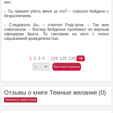
них.
– Ты пришел убить меня за это? – спросил Кейдеон с
безразличием.
– Следовало бы, – ответил Ридстром. – Так мне
советовали. – Взгляд Кейдеона пробежал по верным
офицерам брата. Те смотрели на него с плохо
скрываемой враждебностью.
1
2
3
4
124
125
126
...
Быстрый переход
Отзывы о книге Темные желания (0)
Написать свой отзыв