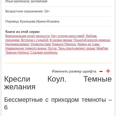
Язык оригинала: английский
Возрастное ограничение: 18+
Перевод: Кузнецова Ирина Исаевна
Книги из этой серии:
Военачальник хочет вечности
;
Нет голода неистовей
;
Любовь
грешника
;
Встреча с судьбой
;
В оковах мрака
;
Поцелуй короля-демона
;
Неприкасаемая
;
Удовольствие Темного Принца
;
Демон из тьмы
;
Наваждение темного воина
;
Лотэр
;
Тень предъявляет права
;
МакРив
;
Темные Небеса
;
Сладкая погибель
;
-
+
Изменить размер шрифта
Кресли Коул. Темные
желания
Бессмертные с приходом темноты –
6