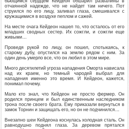
бьющимся сердцем Кейдеон обшарил развалины в
отчаянной надежде, что не найдет там ничего. Пот
струился по его лицу, заливал глаза, смешивался с
кружащимися в воздухе пеплом и сажей.
На месте очага Кейдеон нашел то, что осталось от его
младших сводных сестер. Их сожгли, и сожгли еще
живыми…
Проведя рукой по лицу, он пошел, спотыкаясь, к
старому дубу, опустился на землю рядом с ним. За
один день умерло все, что он любил в этом мире.
Много десятилетий угроза нападения Оморта нависала
над их краем, но темный чародей выбрал для
нападения именно это время. И Кейдеон, кажется,
понимал почему.
Мало кто знал, что Кейдеон не просто фермер. Он
родился принцем и был единственным наследником
трона после своего брата. Ему приказали вернуться в
замок Торнин и защищать его, но он не подчинился…
Внезапно шеи Кейдеона коснулась холодная сталь. Он
равнодушно поднял глаза. За деревом прятался