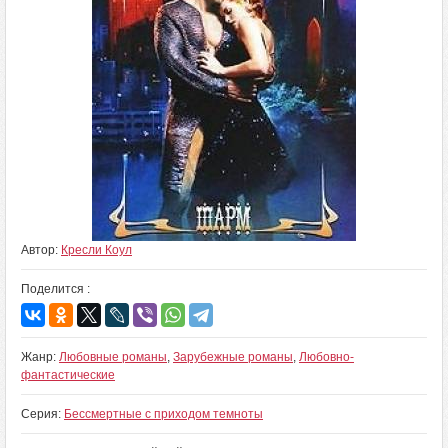
Автор:
Кресли Коул
Поделится :
Жанр:
Любовные романы
,
Зарубежные романы
,
Любовно-
фантастические
Серия:
Бессмертные с приходом темноты