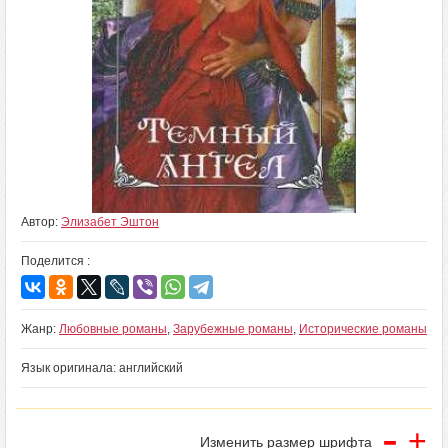
Автор:
Элизабет Эштон
Поделится :
Жанр:
Любовные романы
,
Зарубежные романы
,
Исторические романы
Язык оригинала: английский
-
+
Изменить размер шрифта