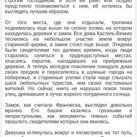
строгим господином, и хотя ей рано или поздно
предстояло познакомиться с ним, ей хотелось бы
выглядеть лучшим образом.
От того места, где они отдыхали, тропинка
поднималась еще выше по склону холма, на котором
находилась деревня и замок. Все дома Кастель-Веккио
теснились на небольшом участке земли вокруг
старинной церкви, а замок стоял еще выше. Этидома
были свидетелями тех далеких времен, когда люди
старались селиться в труднодоступных местах,
опасаясь пиратов, нападавших на прибрежные
деревни. А теперь молодое поколение покидало дома
своих предков и переселялось в шумные города на
побережье, и старинные улочки стали чаще слышать
шаги любопытных туристов, чем своих постоянных
жителей. Но сейчас никто не нарушал покоя тихих
улиц, дремавших в лучах жаркого полуденного солнца.
Замок, как считала Франческа, выглядел довольно
мрачно. Его башни казались грозными и
неприступными, как монументы темных событий
прошлого, свидетелями которых они явились.
Девушка оглянулась вокруг и посмотрела на тот путь,