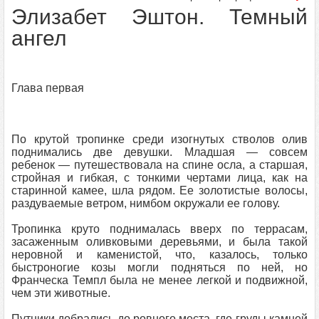
Элизабет Эштон. Темный
ангел
Глава первая
По крутой тропинке среди изогнутых стволов олив
поднимались две девушки. Младшая — совсем
ребенок — путешествовала на спине осла, а старшая,
стройная и гибкая, с тонкими чертами лица, как на
старинной камее, шла рядом. Ее золотистые волосы,
раздуваемые ветром, нимбом окружали ее голову.
Тропинка круто поднималась вверх по террасам,
засаженным оливковыми деревьями, и была такой
неровной и каменистой, что, казалось, только
быстроногие козы могли подняться по ней, но
Франческа Темпл была не менее легкой и подвижной,
чем эти животные.
Путники добрались до ровного места, где груды камней