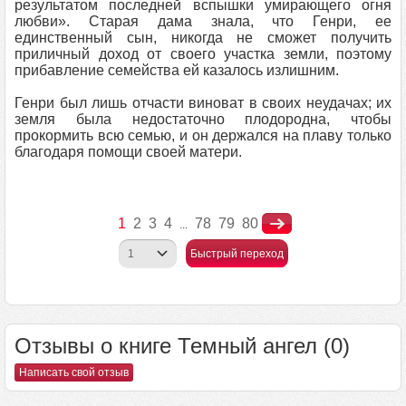
результатом последней вспышки умирающего огня
любви». Старая дама знала, что Генри, ее
единственный сын, никогда не сможет получить
приличный доход от своего участка земли, поэтому
прибавление семейства ей казалось излишним.
Генри был лишь отчасти виноват в своих неудачах; их
земля была недостаточно плодородна, чтобы
прокормить всю семью, и он держался на плаву только
благодаря помощи своей матери.
1
2
3
4
78
79
80
...
Быстрый переход
Отзывы о книге Темный ангел (0)
Написать свой отзыв