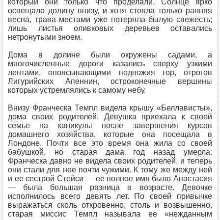
который они только что проделали. Солнце ярко
освещало долину внизу, и хотя стояла только ранняя
весна, трава местами уже потеряла былую свежесть;
лишь листья оливковых деревьев оставались
нетронутыми зноем.
Дома в долине были окружены садами, а
многочисленные дороги казались сверху узкими
лентами, опоясывающими подножия гор, отрогов
Лигурийских Апеннин, остроконечные вершины
которых устремлялись к самому небу.
Внизу Франческа Темпл видела крышу «Беллависты»,
дома своих родителей. Девушка приехала к своей
семье на каникулы после завершения курсов
домашнего хозяйства, которые она посещала в
Лондоне. Почти все это время она жила со своей
бабушкой, но старая дама год назад умерла.
Франческа давно не видела своих родителей, и теперь
они стали для нее почти чужими. К тому же между ней
и ее сестрой Стейси — ее полное имя было Анастасия
— была большая разница в возрасте. Девочке
исполнилось всего девять лет. По своей привычке
выражаться сколь откровенно, столь и возвышенно,
старая миссис Темпл называла ее «нежданным