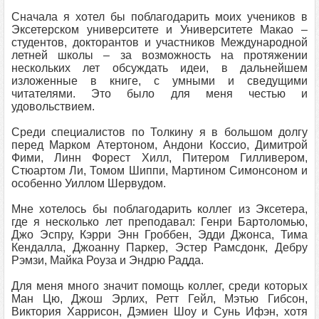
Сначала я хотел бы поблагодарить моих учеников в
Эксетерском университете и Университете Макао –
студентов, докторантов и участников Международной
летней школы – за возможность на протяжении
нескольких лет обсуждать идеи, в дальнейшем
изложенные в книге, с умными и сведущими
читателями. Это было для меня честью и
удовольствием.
Среди специалистов по Толкину я в большом долгу
перед Марком Атертоном, Андони Коссио, Димитрой
Фими, Линн Форест Хилл, Питером Гилливером,
Стюартом Ли, Томом Шиппи, Мартином Симонсоном и
особенно Уиллом Шервудом.
Мне хотелось бы поблагодарить коллег из Эксетера,
где я несколько лет преподавал: Генри Бартоломью,
Джо Эспру, Кэрри Энн Гроббен, Эдди Джонса, Тима
Кендалла, Джоанну Паркер, Эстер Рамсдонк, Дебру
Рэмзи, Майка Роуза и Эндрю Радда.
Для меня много значит помощь коллег, среди которых
Ман Цю, Джош Эрлих, Ретт Гейл, Мэтью Гибсон,
Виктория Харрисон, Дэмиен Шоу и Сунь Ифэн, хотя