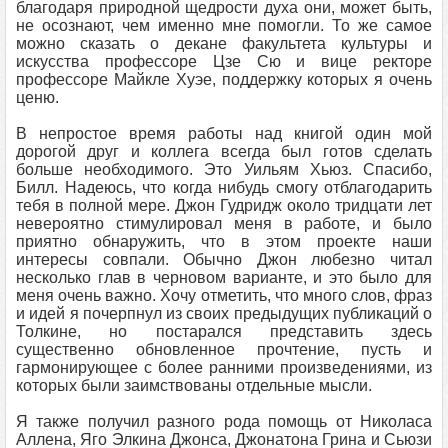
благодаря природной щедрости духа они, может быть,
не осознают, чем именно мне помогли. То же самое
можно сказать о декане факультета культуры и
искусства профессоре Цзе Сю и вице ректоре
профессоре Майкле Хуэе, поддержку которых я очень
ценю.
В непростое время работы над книгой один мой
дорогой друг и коллега всегда был готов сделать
больше необходимого. Это Уильям Хьюз. Спасибо,
Билл. Надеюсь, что когда нибудь смогу отблагодарить
тебя в полной мере. Джон Гудридж около тридцати лет
невероятно стимулировал меня в работе, и было
приятно обнаружить, что в этом проекте наши
интересы совпали. Обычно Джон любезно читал
несколько глав в черновом варианте, и это было для
меня очень важно. Хочу отметить, что много слов, фраз
и идей я почерпнул из своих предыдущих публикаций о
Толкине, но постарался представить здесь
существенно обновленное прочтение, пусть и
гармонирующее с более ранними произведениями, из
которых были заимствованы отдельные мысли.
Я также получил разного рода помощь от Николаса
Аллена, Яго Элкина Джонса, Джонатона Грина и Сьюзи