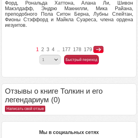
Форд, Рональда Хаттона, Алана Ли, Шивон
Макэлдафф, Эндрю Макнилли, Мика Райана,
преподобного Пола Ситон Берна, Лубны Спейтан,
Фионы Стэффорд и Майкла Суареса, члена ордена
иезуитов.
1
2
3
4
177
178
179
...
Быстрый переход
Отзывы о книге Толкин и его
легендариум (0)
Написать свой отзыв
Мы в социальных сетях