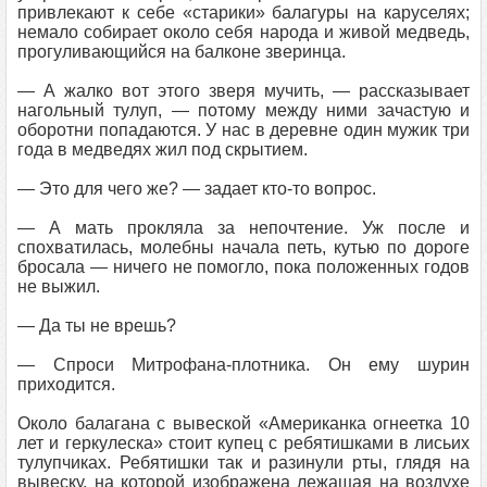
привлекают к себе «старики» балагуры на каруселях;
немало собирает около себя народа и живой медведь,
прогуливающийся на балконе зверинца.
— А жалко вот этого зверя мучить, — рассказывает
нагольный тулуп, — потому между ними зачастую и
оборотни попадаются. У нас в деревне один мужик три
года в медведях жил под скрытием.
— Это для чего же? — задает кто-то вопрос.
— А мать прокляла за непочтение. Уж после и
спохватилась, молебны начала петь, кутью по дороге
бросала — ничего не помогло, пока положенных годов
не выжил.
— Да ты не врешь?
— Спроси Митрофана-плотника. Он ему шурин
приходится.
Около балагана с вывеской «Американка огнеетка 10
лет и геркулеска» стоит купец с ребятишками в лисьих
тулупчиках. Ребятишки так и разинули рты, глядя на
вывеску, на которой изображена лежащая на воздухе