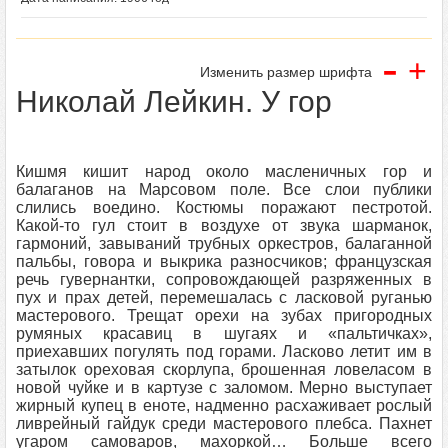
-
+
Изменить размер шрифта
Николай Лейкин. У гор
Кишмя кишит народ около масленичных гор и
балаганов на Марсовом поле. Все слои публики
слились воедино. Костюмы поражают пестротой.
Какой-то гул стоит в воздухе от звука шарманок,
гармоний, завываний трубных оркестров, балаганной
пальбы, говора и выкрика разносчиков; французская
речь гувернантки, сопровождающей разряженных в
пух и прах детей, перемешалась с ласковой руганью
мастерового. Трещат орехи на зубах пригородных
румяных красавиц в шугаях и «пальтичках»,
приехавших погулять под горами. Ласково летит им в
затылок ореховая скорлупа, брошенная ловеласом в
новой чуйке и в картузе с заломом. Мерно выступает
жирный купец в еноте, надменно расхаживает рослый
ливрейный гайдук среди мастерового плебса. Пахнет
угаром самоваров, махоркой… Больше всего