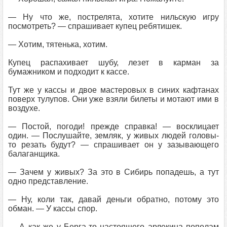
— Ну что же, пострелята, хотите нильскую игру
посмотреть? — спрашивает купец ребятишек.
— Хотим, тятенька, хотим.
Купец распахивает шубу, лезет в карман за
бумажником и подходит к кассе.
Тут же у кассы и двое мастеровых в синих кафтанах
поверх тулупов. Они уже взяли билеты и мотают ими в
воздухе.
— Постой, погоди! прежде справка! — восклицает
один. — Послушайте, земляк, у живых людей головы-
то резать будут? — спрашивает он у зазывающего
балаганщика.
— Зачем у живых? За это в Сибирь попадешь, а тут
одно представление.
— Ну, коли так, давай деньги обратно, потому это
обман. — У кассы спор.
— А как же у Берга-то настоящего арлекина пополам