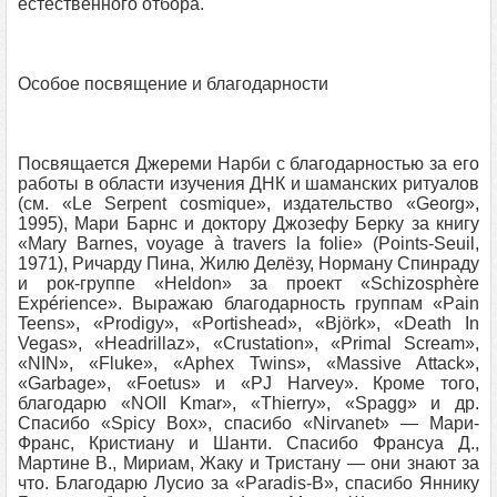
естественного отбора.
Особое посвящение и благодарности
Посвящается Джереми Нарби с благодарностью за его
работы в области изучения ДНК и шаманских ритуалов
(см. «Le Serpent cosmique», издательство «Georg»,
1995), Мари Барнс и доктору Джозефу Берку за книгу
«Mary Barnes, voyage à travers la folie» (Points-Seuil,
1971), Ричарду Пина, Жилю Делёзу, Норману Спинраду
и рок-группе «Heldon» за проект «Schizosphère
Expérience». Выражаю благодарность группам «Pain
Teens», «Prodigy», «Portishead», «Björk», «Death In
Vegas», «Headrillaz», «Crustation», «Primal Scream»,
«NIN», «Fluke», «Aphex Twins», «Massive Attack»,
«Garbage», «Foetus» и «PJ Harvey». Кроме того,
благодарю «NOII Kmar», «Thierry», «Spagg» и др.
Спасибо «Spicy Box», спасибо «Nirvanet» — Мари-
Франс, Кристиану и Шанти. Спасибо Франсуа Д.,
Мартине В., Мириам, Жаку и Тристану — они знают за
что. Благодарю Лусио за «Paradis-B», спасибо Яннику