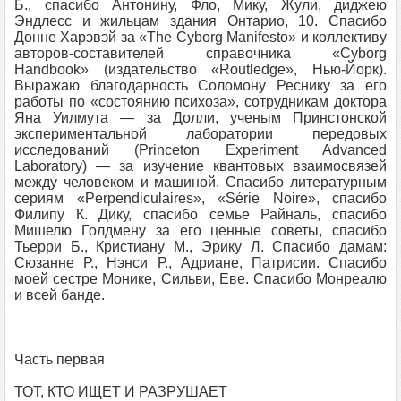
Б., спасибо Антонину, Фло, Мику, Жули, диджею
Эндлесс и жильцам здания Онтарио, 10. Спасибо
Донне Харэвэй за «The Cyborg Manifesto» и коллективу
авторов-составителей справочника «Cyborg
Handbook» (издательство «Routledge», Нью-Йорк).
Выражаю благодарность Соломону Реснику за его
работы по «состоянию психоза», сотрудникам доктора
Яна Уилмута — за Долли, ученым Принстонской
экспериментальной лаборатории передовых
исследований (Princeton Experiment Advanced
Laboratory) — за изучение квантовых взаимосвязей
между человеком и машиной. Спасибо литературным
сериям «Perpendiculaires», «Série Noire», спасибо
Филипу К. Дику, спасибо семье Райналь, спасибо
Мишелю Голдмену за его ценные советы, спасибо
Тьерри Б., Кристиану М., Эрику Л. Спасибо дамам:
Сюзанне Р., Нэнси Р., Адриане, Патрисии. Спасибо
моей сестре Монике, Сильви, Еве. Спасибо Монреалю
и всей банде.
Часть первая
ТОТ, КТО ИЩЕТ И РАЗРУШАЕТ