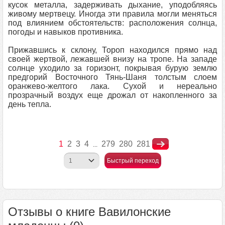
кусок металла, задерживать дыхание, уподобляясь
живому мертвецу. Иногда эти правила могли меняться
под влиянием обстоятельств: расположения солнца,
погоды и навыков противника.
Прижавшись к склону, Тороп находился прямо над
своей жертвой, лежавшей внизу на тропе. На западе
солнце уходило за горизонт, покрывая бурую землю
предгорий Восточного Тянь-Шаня толстым слоем
оранжево-желтого лака. Сухой и нереально
прозрачный воздух еще дрожал от накопленного за
день тепла.
1
2
3
4
279
280
281
...
Быстрый переход
Отзывы о книге Вавилонские