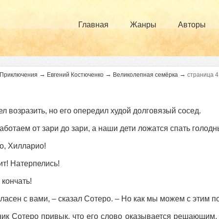
Главная
Жанры
Авторы
→
→
→
Приключения
Евгений Костюченко
Великолепная семёрка
страница 4
ел возразить, но его опередил худой долговязый сосед.
аботаем от зари до зари, а наши дети ложатся спать голодн
о, Хилларио!
ит! Натерпелись!
 кончать!
гласен с вами, – сказал Сотеро. – Но как мы можем с этим п
ик Сотеро привык, что его слово оказывается решающим, о