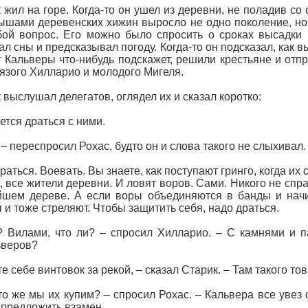
 жил на горе. Когда-то он ушел из деревни, не поладив со
ышами деревенских хижин выросло не одно поколение, но в
ой вопрос. Его можно было спросить о сроках высадки к
ал сны и предсказывал погоду. Когда-то он подсказал, как 
т Кальверы что-нибудь подскажет, решили крестьяне и отп
язого Хилларио и молодого Мигеля.
 выслушал делегатов, оглядел их и сказал коротко:
ется драться с ними.
 – переспросил Рохас, будто он и слова такого не слыхивал.
Драться. Воевать. Вы знаете, как поступают гринго, когда их
, все жители деревни. И ловят воров. Сами. Никого не спр
шем дереве. А если воры объединяются в банды и начин
 и тоже стреляют. Чтобы защитить себя, надо драться.
 Вилами, что ли? – спросил Хилларио. – С камнями и п
ьверов?
те себе винтовок за рекой, – сказал Старик. – Там такого то
то же мы их купим? – спросил Рохас. – Кальвера все увез 
 предложить взамен.