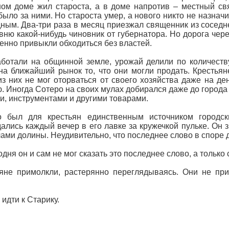
ом доме жил староста, а в доме напротив – местный с
было за ними. Но староста умер, а нового никто не назначи
ным. Два-три раза в месяц приезжал священник из соседне
вню какой-нибудь чиновник от губернатора. Но дорога чере
енно привыкли обходиться без властей.
ботали на общинной земле, урожай делили по количеств
на ближайший рынок то, что они могли продать. Крестьян
из них не мог оторваться от своего хозяйства даже на де
. Иногда Сотеро на своих мулах добирался даже до города 
и, инструментами и другими товарами.
о был для крестьян единственным источником городск
ались каждый вечер в его лавке за кружечкой пульке. Он з
ами долины. Неудивительно, что последнее слово в споре 
одня он и сам не мог сказать это последнее слово, а только
яне примолкли, растерянно переглядываясь. Они не при
:
 идти к Старику.