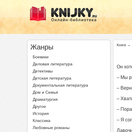
→
Жанры
Книги
Боевики
Деловая литература
Он хот
Детективы
– Мы р
Детская литература
Документальная литература
– Верн
Дом и Семья
– Хват
Драматургия
Другое
– Пора
История
– Я со
Классика
Любовные романы
Лавочн