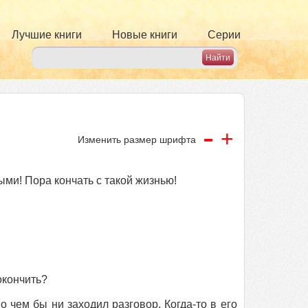
Лучшие книги
Новые книги
Серии
-
+
Изменить размер шрифта
ыми! Пора кончать с такой жизнью!
окончить?
 чем бы ни заходил разговор. Когда-то в его