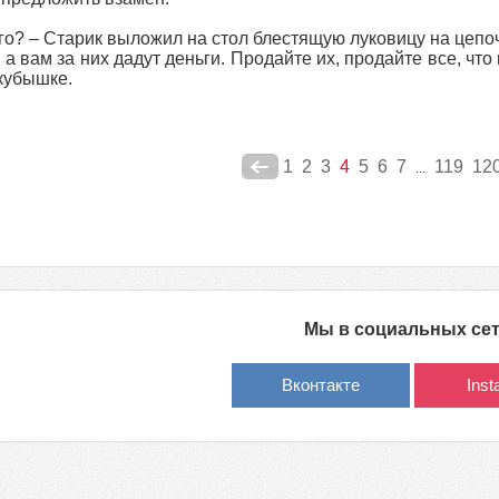
го? – Старик выложил на стол блестящую луковицу на цепочк
 а вам за них дадут деньги. Продайте их, продайте все, чт
кубышке.
1
2
3
4
5
6
7
119
12
...
Мы в социальных се
Вконтакте
Ins