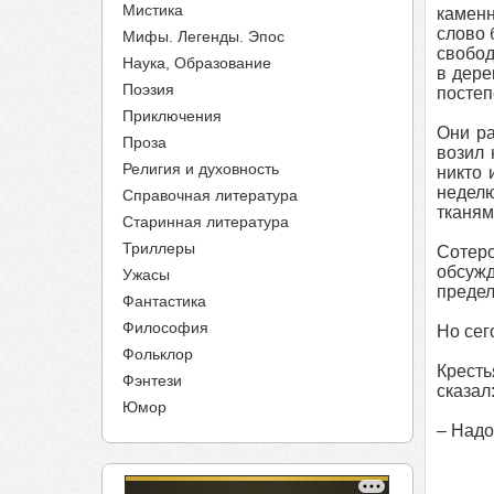
Мистика
каменн
слово 
Мифы. Легенды. Эпос
свобод
Наука, Образование
в дере
Поэзия
постеп
Приключения
Они ра
Проза
возил 
Религия и духовность
никто 
неделю
Справочная литература
тканям
Старинная литература
Триллеры
Сотер
обсужд
Ужасы
предел
Фантастика
Философия
Но сег
Фольклор
Кресть
Фэнтези
сказал
Юмор
– Надо