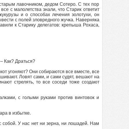
 старым лавочником, дедом Сотеро. С тех пор
се с малолетства знали, что Старик ответит
укурузы и о способах лечения золотухи, он
вывести с полей зловредного жучка. Наверняка
равили к Старику делегатов: крепыша Рохаса,
 – Как? Драться?
 скот угоняют? Они собираются все вместе, все
ашивают. Ловят сами, и сами судят, вешают на
ают стрелять, то все соседи тоже создают
алками, с голыми руками против винтовок и
вара в избытке.
с собой. У нас нет ни зерна, ни лошадей. Нам