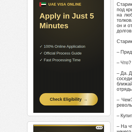
Старик
под кр
на люб
толков
он и о
долгов
Старик
– Прид
– Что?
– Да. 
соседи
ближай
отряды
– Чем?
револ
– Купи
– На ч
нечего