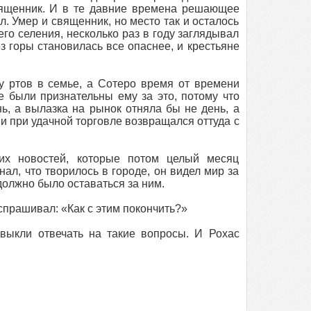
вященник. И в те давние времена решающее
л. Умер и священник, но место так и осталось
го селения, несколько раз в году заглядывал
з горы становилась все опаснее, и крестьяне
у ртов в семье, а Сотеро время от времени
е были признательны ему за это, потому что
нь, а вылазка на рынок отняла бы не день, а
и при удачной торговле возвращался оттуда с
их новостей, которые потом целый месяц
нал, что творилось в городе, он видел мир за
должно было оставаться за ним.
 спрашивал: «Как с этим покончить?»
выкли отвечать на такие вопросы. И Рохас