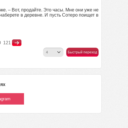
е. – Вот, продайте. Это часы. Мне они уже не
о наберете в деревне. И пусть Сотеро поищет в
0
121
Быстрый переход
тях
tagram