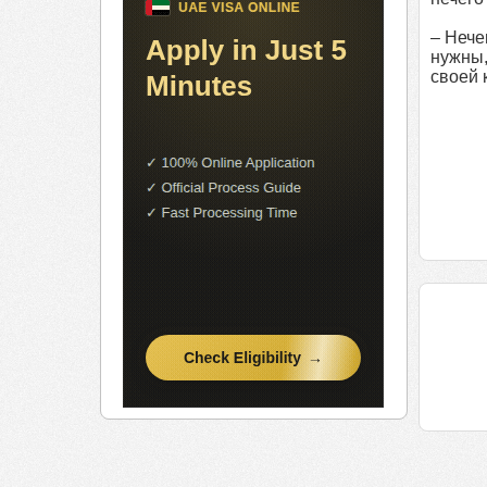
– Нече
нужны,
своей 