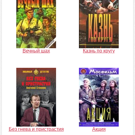
Вечный шах
Казнь по кругу
Без гнева и пристрастия
Акция