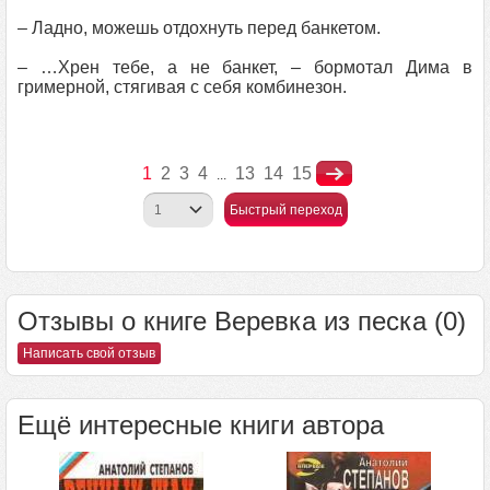
– Ладно, можешь отдохнуть перед банкетом.
– …Хрен тебе, а не банкет, – бормотал Дима в
гримерной, стягивая с себя комбинезон.
1
2
3
4
13
14
15
...
Быстрый переход
Отзывы о книге Веревка из песка (0)
Написать свой отзыв
Ещё интересные книги автора