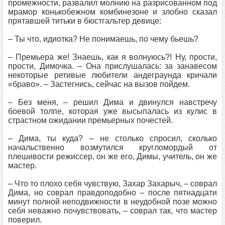
промежности, развалил молнию на разрисованном под
мрамор конькобежном комбинезоне и злобно сказал
прятавшей титьки в бюстгальтер девице:
– Ты что, идиотка? Не понимаешь, по чему бьешь?
– Премьера же! Знаешь, как я волнуюсь?! Ну, прости,
прости, Димочка. – Она прислушалась: за занавесом
некоторые ретивые любители андеграунда кричали
«браво». – Застегнись, сейчас на вызов пойдем.
– Без меня, – решил Дима и двинулся навстречу
боевой толпе, которая уже высыпалась из кулис в
страстном ожидании премьерных почестей.
– Дима, ты куда? – не столько спросил, сколько
начальственно возмутился кругломордый от
плешивости режиссер, он же его, Димы, учитель, он же
мастер.
– Что то плохо себя чувствую, Захар Захарыч, – соврал
Дима, но соврал правдоподобно – после пятнадцати
минут полной неподвижности в неудобной позе можно
себя неважно почувствовать, – соврал так, что мастер
поверил.