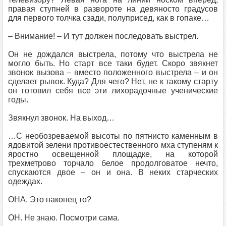
правая ступней в развороте на девяносто градусов
для первого толчка сзади, полуприсед, как в гопаке…
– Внимание! – И тут должен последовать выстрел.
Он не дождался выстрела, потому что выстрела не
могло быть. Но старт все таки будет. Скоро звякнет
звонок вызова – вместо положенного выстрела – и он
сделает рывок. Куда? Для чего? Нет, не к такому старту
он готовил себя все эти лихорадочные ученические
годы.
Звякнул звонок. На выход…
…С необозреваемой высоты по пятнисто каменным в
ядовитой зелени противоестественного мха ступеням к
яростно освещенной площадке, на которой
трехметрово торчало белое продолговатое нечто,
спускаются двое – он и она. В неких старческих
одеждах.
ОНА. Это наконец то?
ОН. Не знаю. Посмотри сама.