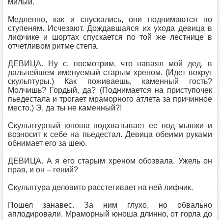
милый.
Медленно, как и спускались, они поднимаются по
ступеням. Исчезают. Дождавшаяся их ухода девица в
лифчике и шортах спускается по той же лестнице в
отчетливом ритме степа.
ДЕВИЦА. Ну с, посмотрим, что наваял мой дед, в
дальнейшем именуемый старым хреном. (Идет вокруг
скульптуры.) Как поживаешь, каменный гость?
Молчишь? Гордый, да? (Поднимается на приступочек
пьедестала и трогает мраморного атлета за причинное
место.) Э, да ты не каменный?!
Скульптурный юноша подхватывает ее под мышки и
возносит к себе на пьедестал. Девица обеими руками
обнимает его за шею.
ДЕВИЦА. А я его старым хреном обозвала. Ужель он
прав, и он – гений?
Скульптура деловито расстегивает на ней лифчик.
Пошел занавес. За ним глухо, но обвально
аплодировали. Мраморный юноша длинно, от горла до