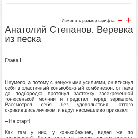
-
+
Изменить размер шрифта
Анатолий Степанов. Веревка
из песка
Глава I
Неумело, а потому с ненужными усилиями, он втиснул
себя в эластичный конькобежный комбинезон, от паха
до подбородка протянул застежку засекреченной
тонюсенькой молнии и предстал перед зеркалом.
Рассмотрел себя без удовольствия, оттого
скривившись личиком, и вдруг насмешливо приказал:
– На старт!
Как там у них, у конькобежцев, видел же по
телевизору? Левая нога на линии носком вперед,