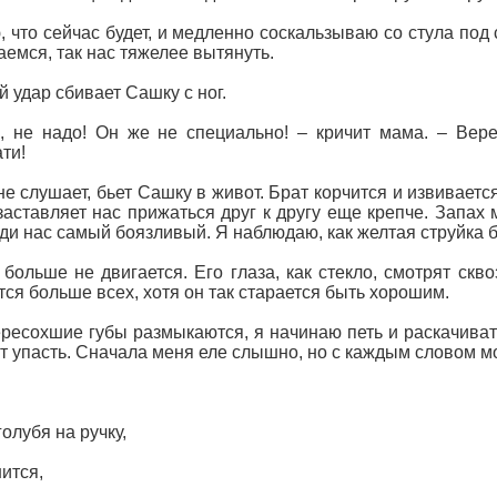
, что сейчас будет, и медленно соскальзываю со стула по
аемся, так нас тяжелее вытянуть.
 удар сбивает Сашку с ног.
, не надо! Он же не специально! – кричит мама. – Вере
ти!
не слушает, бьет Сашку в живот. Брат корчится и извиваетс
аставляет нас прижаться друг к другу еще крепче. Запах 
ди нас самый боязливый. Я наблюдаю, как желтая струйка бы
больше не двигается. Его глаза, как стекло, смотрят скв
тся больше всех, хотя он так старается быть хорошим.
ресохшие губы размыкаются, я начинаю петь и раскачиват
т упасть. Сначала меня еле слышно, но с каждым словом мо
голубя на ручку,
ится,