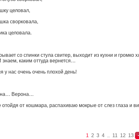
шку целовал,
шка сворковала,
ика целовала.
рывает со спинки стула свитер, выходит из кухни и громко х
И знаем, каким оттуда вернется…
я у нас очень очень плохой день!
она… Верона…
 отойдя от кошмара, распахиваю мокрые от слез глаза и в
.
1
2
3
4
11
12
13
...