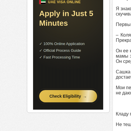
Я знаю
скучив
Первый
– Коля
Прекра
Он ее 
мамы з
Он сре
Сашка 
достае
Мои пе
не даю
Кладу 
Не теш