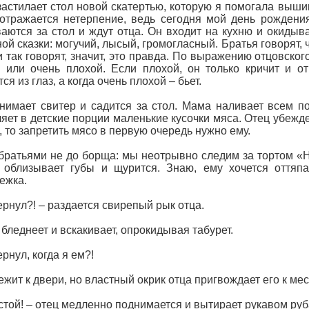
астилает стол новой скатертью, которую я помогала выши
отражается нетерпение, ведь сегодня мой день рождения
аются за стол и ждут отца. Он входит на кухню и окидыва
ой сказки: могучий, лысый, громогласный. Братья говорят, ч
и так говорят, значит, это правда. По выражению отцовског
 или очень плохой. Если плохой, он только кричит и о
я из глаз, а когда очень плохой – бьет.
нимает свитер и садится за стол. Мама наливает всем по
яет в детские порции маленькие кусочки мяса. Отец убежде
к, то запретить мясо в первую очередь нужно ему.
братьями не до борща: мы неотрывно следим за тортом «
 облизывает губы и щурится. Знаю, ему хочется оттяп
ежка.
ернул?! – раздается свирепый рык отца.
бледнеет и вскакивает, опрокидывая табурет.
ернул, когда я ем?!
ежит к двери, но властный окрик отца пригвождает его к мес
 стой! – отец медленно поднимается и вытирает рукавом ру