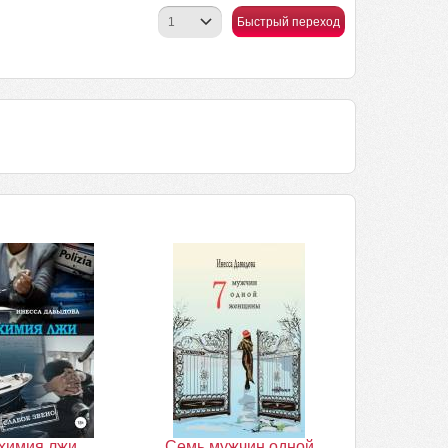
Быстрый переход
химия лжи
Семь мужчин одной