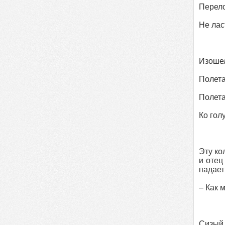
Перело
Не лас
Изошел
Полета
Полета
Ко гол
Эту ко
и отец
падает
– Как 
Сизый 