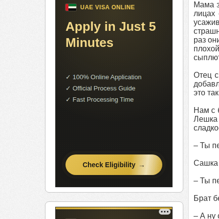
Мама з
лицах 
усажив
страшн
раз он
плохой
сыплютс
Отец с
добавл
это та
Нам с 
Лешка
сладко
– Ты п
Сашка 
– Ты п
Брат б
– А ну