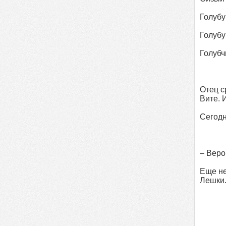
Голубу
Голубу
Голубч
Отец с
Вите. 
Сегодн
– Вер
Еще не
Лешки