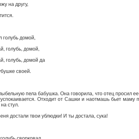
жу на другу,
тится.
 голубь домой,
й, голубь, домой,
й, голубь, домой да
убушке своей.
лыбельную пела бабушка. Она говорила, что отец просил ее
 успокаивается. Отходит от Сашки и наотмашь бьет маму по
 на стул.
меня достали твои ублюдки! И ты достала, сука!
голубь сворковал,