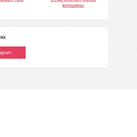
женщины
тях
tagram