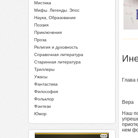
Мистика
Мифы. Легенды. Эпос
Наука, Образование
Поэзия
Приключения
Проза
Религия и духовность
Справочная литература
Ине
Старинная литература
Триллеры
Ужасы
Глава 
Фантастика
Философия
Фольклор
Вера
Фэнтези
Наш по
Юмор
упрешь
приотк
нем фо