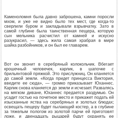
Каменоломня была давно заброшена, камни поросли
мхом, и уже не видно было тех мест, где когда-то
сверлили буром и закладывали взрывчатку. Зато в
самой глубине была таинственная пещера, которую
сын мельника расчистил от камней и искусно
разукрасил, — здесь жила самая храбрая в мире
шайка разбойников, и он был ее главарем.
Вот он звонит в серебряный колокольчик. Вбегает
крошечный человечек, карлик, в шапочке с
брильянтовой пряжкой. Это прислужниц. Он кланяется
до самой земли. «Когда придет принцесса Виктория,
введите ее сюда», — громко приказывает Юханнес.
Карлик снова кланяется до земли и исчезает. Развалясь
на мягком диване, Юханнес предается раздумью. Он
усадит гостью на почетное место и прикажет подать ей
изысканные яства на серебряных и золотых блюдах;
освещать пещеру будет пылающий костер, а в глубине
за тяжелым пологом из золотой парчи ей приготовят
ложе, и двенадцать рыцарей будут охранять ее