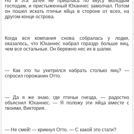
Но и эта затея не пришлась по вкусу молодым
господам, и пристыженный Юханнес замолчал. Потом
он пошел искать птичьи яйца в стороне от всех, на
другом конце острова.
Когда вся компания снова собралась у лодки,
оказалось, что Юханнес набрал гораздо больше яиц,
чем все остальные. Он бережно нес их в шапке.
— Как это ты ухитрился набрать столько яиц? —
спросил горожанин Отто.
— Да я же знаю, где птичьи гнезда, — радостно
объяснил Юханнес. — Я положу эти яйца вместе с
твоими, Виктория.
— Не смей! — крикнул Отто. — С какой это стати?