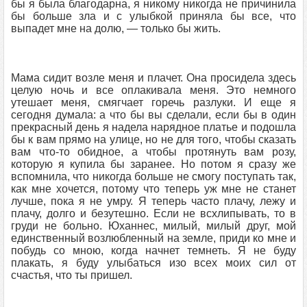
бы я была благодарна, я никому никогда не причинила
бы больше зла и с улыбкой приняла бы все, что
выпадет мне на долю, — только бы жить.
Мама сидит возле меня и плачет. Она просидела здесь
целую ночь и все оплакивала меня. Это немного
утешает меня, смягчает горечь разлуки. И еще я
сегодня думала: а что бы вы сделали, если бы в один
прекрасный день я надела нарядное платье и подошла
бы к вам прямо на улице, но не для того, чтобы сказать
вам что-то обидное, а чтобы протянуть вам розу,
которую я купила бы заранее. Но потом я сразу же
вспомнила, что никогда больше не смогу поступать так,
как мне хочется, потому что теперь уж мне не станет
лучше, пока я не умру. Я теперь часто плачу, лежу и
плачу, долго и безутешно. Если не всхлипывать, то в
груди не больно. Юханнес, милый, милый друг, мой
единственный возлюбленный на земле, приди ко мне и
побудь со мною, когда начнет темнеть. Я не буду
плакать, я буду улыбаться изо всех моих сил от
счастья, что ты пришел.