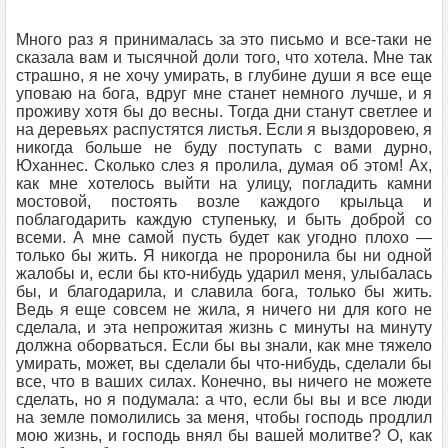
Много раз я принималась за это письмо и все-таки не
сказала вам и тысячной доли того, что хотела. Мне так
страшно, я не хочу умирать, в глубине души я все еще
уповаю на бога, вдруг мне станет немного лучше, и я
проживу хотя бы до весны. Тогда дни станут светлее и
на деревьях распустятся листья. Если я выздоровею, я
никогда больше не буду поступать с вами дурно,
Юханнес. Сколько слез я пролила, думая об этом! Ах,
как мне хотелось выйти на улицу, погладить камни
мостовой, постоять возле каждого крыльца и
поблагодарить каждую ступеньку, и быть доброй со
всеми. А мне самой пусть будет как угодно плохо —
только бы жить. Я никогда не проронила бы ни одной
жалобы и, если бы кто-нибудь ударил меня, улыбалась
бы, и благодарила, и славила бога, только бы жить.
Ведь я еще совсем не жила, я ничего ни для кого не
сделала, и эта непрожитая жизнь с минуты на минуту
должна оборваться. Если бы вы знали, как мне тяжело
умирать, может, вы сделали бы что-нибудь, сделали бы
все, что в ваших силах. Конечно, вы ничего не можете
сделать, но я подумала: а что, если бы вы и все люди
на земле помолились за меня, чтобы господь продлил
мою жизнь, и господь внял бы вашей молитве? О, как