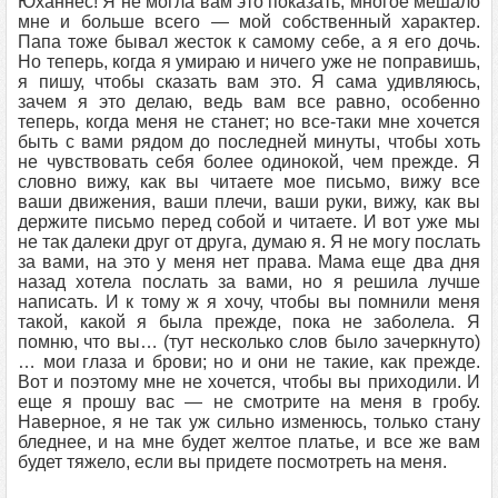
Юханнес! Я не могла вам это показать, многое мешало
мне и больше всего — мой собственный характер.
Папа тоже бывал жесток к самому себе, а я его дочь.
Но теперь, когда я умираю и ничего уже не поправишь,
я пишу, чтобы сказать вам это. Я сама удивляюсь,
зачем я это делаю, ведь вам все равно, особенно
теперь, когда меня не станет; но все-таки мне хочется
быть с вами рядом до последней минуты, чтобы хоть
не чувствовать себя более одинокой, чем прежде. Я
словно вижу, как вы читаете мое письмо, вижу все
ваши движения, ваши плечи, ваши руки, вижу, как вы
держите письмо перед собой и читаете. И вот уже мы
не так далеки друг от друга, думаю я. Я не могу послать
за вами, на это у меня нет права. Мама еще два дня
назад хотела послать за вами, но я решила лучше
написать. И к тому ж я хочу, чтобы вы помнили меня
такой, какой я была прежде, пока не заболела. Я
помню, что вы… (тут несколько слов было зачеркнуто)
… мои глаза и брови; но и они не такие, как прежде.
Вот и поэтому мне не хочется, чтобы вы приходили. И
еще я прошу вас — не смотрите на меня в гробу.
Наверное, я не так уж сильно изменюсь, только стану
бледнее, и на мне будет желтое платье, и все же вам
будет тяжело, если вы придете посмотреть на меня.