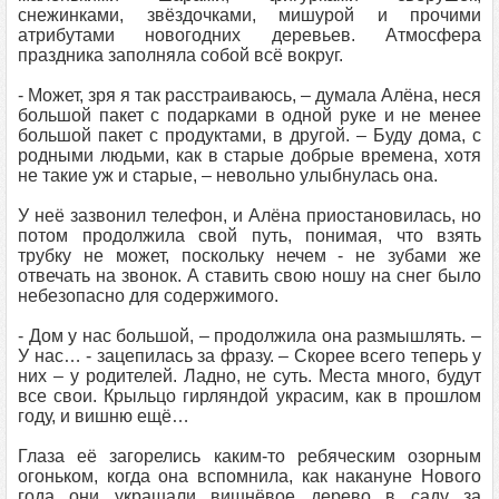
снежинками, звёздочками, мишурой и прочими
атрибутами новогодних деревьев. Атмосфера
праздника заполняла собой всё вокруг.
- Может, зря я так расстраиваюсь, – думала Алёна, неся
большой пакет с подарками в одной руке и не менее
большой пакет с продуктами, в другой. – Буду дома, с
родными людьми, как в старые добрые времена, хотя
не такие уж и старые, – невольно улыбнулась она.
У неё зазвонил телефон, и Алёна приостановилась, но
потом продолжила свой путь, понимая, что взять
трубку не может, поскольку нечем - не зубами же
отвечать на звонок. А ставить свою ношу на снег было
небезопасно для содержимого.
- Дом у нас большой, – продолжила она размышлять. –
У нас… - зацепилась за фразу. – Скорее всего теперь у
них – у родителей. Ладно, не суть. Места много, будут
все свои. Крыльцо гирляндой украсим, как в прошлом
году, и вишню ещё…
Глаза её загорелись каким-то ребяческим озорным
огоньком, когда она вспомнила, как накануне Нового
года они украшали вишнёвое дерево в саду за