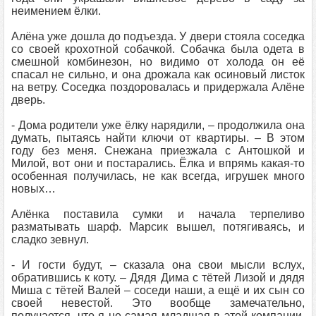
неимением ёлки.
Алёна уже дошла до подъезда. У двери стояла соседка
со своей крохотной собачкой. Собачка была одета в
смешной комбинезон, но видимо от холода он её
спасал не сильно, и она дрожала как осиновый листок
на ветру. Соседка поздоровалась и придержала Алёне
дверь.
- Дома родители уже ёлку нарядили, – продолжила она
думать, пытаясь найти ключи от квартиры. – В этом
году без меня. Снежана приезжала с Антошкой и
Милой, вот они и постарались. Ёлка и впрямь какая-то
особенная получилась, не как всегда, игрушек много
новых…
Алёнка поставила сумки и начала терпеливо
разматывать шарф. Марсик вышел, потягиваясь, и
сладко зевнул.
- И гости будут, – сказала она свои мысли вслух,
обратившись к коту. – Дядя Дима с тётей Лизой и дядя
Миша с тётей Валей – соседи наши, а ещё и их сын со
своей невестой. Это вообще замечательно,
получается, что я не самая младшая в этой компании.