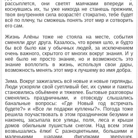
рассыплется, они светят маячками впереди и,
коснувшись их, ты уже никогда не станешь прежним,
твоя внутренняя сила возрастёт стократно, тебе будет
всё по плечу, ты сможешь понять этот мир и сотворить
его сам.
Жизнь Алёны тоже не стояла на месте, события
сменяли друг друга. Казалось, что время шло, и будто
бы всё было как у обычных людей, за исключением
очень важного, скрытого от многих вокруг знания. И у
неё было не просто знание, но и возможность это
знание воплотить в жизнь, используя свои дары,
возможность менять этот мир к лучшему во имя добра.
Зима. Вокруг зажигались всё новые и новые гирлянды.
Люди ускоряли свой суетливый бег, их сумки и пакеты
становились объёмнее и тяжелее. Бытовые разговоры
сменялись праздничными, и отовсюду слышались
банальные вопросы: «Где Новый год встречать
будете?» и «Все ли подарки куплены?». Погода тоже
решила поучаствовать в этом праздничном безумии и
наконец, засыпала все улицы, поля, леса и крыши
домов обильным пушистым снегом. Над всем этим
возвышались ёлки! С разноцветными, большими и
маленькими шарами, фигурками зверушек,