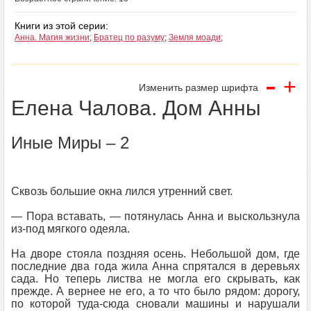
Книги из этой серии:
Анна. Магия жизни
;
Братец по разуму
;
Земля моади
;
-
+
Изменить размер шрифта
Елена Чалова. Дом Анны
Иные Миры – 2
Сквозь большие окна лился утренний свет.
— Пора вставать, — потянулась Анна и выскользнула
из-под мягкого одеяла.
На дворе стояла поздняя осень. Небольшой дом, где
последние два года жила Анна спрятался в деревьях
сада. Но теперь листва не могла его скрывать, как
прежде. А вернее не его, а то что было рядом: дорогу,
по которой туда-сюда сновали машины и нарушали