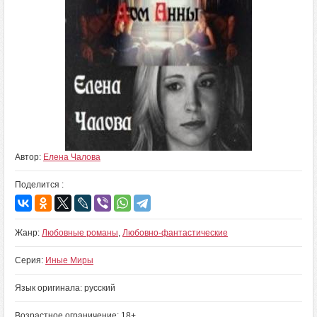
Автор:
Елена Чалова
Поделится :
Жанр:
Любовные романы
,
Любовно-фантастические
Серия:
Иные Миры
Язык оригинала: русский
Возрастное ограничение: 18+