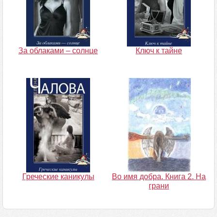
За облаками – солнце
Ключ к тайне
Греческие каникулы
Во имя добра. Книга 2. На
грани