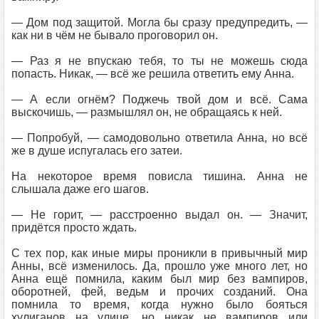
— Дом под защитой. Могла бы сразу предупредить, —
как ни в чём не бывало проговорил он.
— Раз я не впускаю тебя, то ты не можешь сюда
попасть. Никак, — всё же решила ответить ему Анна.
— А если огнём? Поджечь твой дом и всё. Сама
выскочишь, — размышлял он, не обращаясь к ней.
— Попробуй, — самодовольно ответила Анна, но всё
же в душе испугалась его затеи.
На некоторое время повисла тишина. Анна не
слышала даже его шагов.
— Не горит, — расстроенно выдал он. — Значит,
придётся просто ждать.
С тех пор, как иные миры проникли в привычный мир
Анны, всё изменилось. Да, прошло уже много лет, но
Анна ещё помнила, каким был мир без вампиров,
оборотней, фей, ведьм и прочих созданий. Она
помнила то время, когда нужно было бояться
хулиганов на улице, но никак не вампиров или