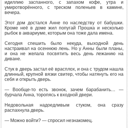
идиллию заспанного, с запахом кофе, утра и
умиротворённого, с треском поленьев в камине,
вечера.
Этот дом достался Анне по наследству от бабушки.
Кроме неё в доме жил попугай Прошка и несколько
рыбок в аквариуме, которым она тоже дала имена.
Сегодня спешить было некуда, выходной день
настраивал на осеннюю лень. Но у Анны были планы,
и она не желала посвятить весь день лежанию на
диване.
Стук в дверь застал её врасплох, и она с трудом нашла
длинный, крупной вязки свитер, чтобы натянуть его на
себя и открыть дверь.
— Вообще-то есть звонок, зачем барабанить… —
бурчала Анна, торопясь к входной двери.
Недовольная надоедливым стуком, она сразу
распахнула дверь.
— Можно войти? — спросил незнакомец.