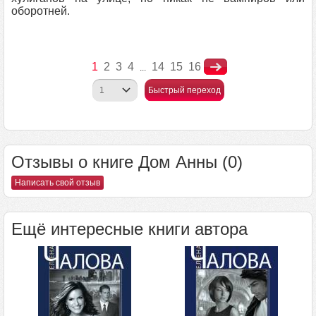
оборотней.
1
2
3
4
14
15
16
...
Быстрый переход
Отзывы о книге Дом Анны (0)
Написать свой отзыв
Ещё интересные книги автора