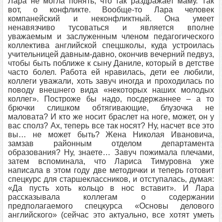
Лара не могла понять, что так раздражает маму. Так
вот, о конфликте. Вообще-то Лара человек
компанейский и неконфликтный. Она умеет
ненавязчиво тусоваться и является вполне
уважаемым и заслуженным членом педагогического
коллектива английской спецшколы, куда устроилась
учительницей давным-давно, окончив вечерний педвуз,
чтобы быть поближе к сыну Даниле, который в детстве
часто болел. Работа ей нравилась, дети ее любили,
коллеги уважали, хоть завуч иногда и проходилась по
поводу внешнего вида «некоторых наших молодых
коллег». Построже бы надо, посдержаннее – а то
брючки слишком обтягивающие, блузочка не
маловата? И кто же носит браслет на ноге, может, он у
вас сполз? Ах, теперь все так носят? Ну, насчет все это
вы… не может быть? Жена Николая Ивановича,
замзав районным отделом департамента
образования? Ну, знаете… Завуч пожимала плечами,
затем вспоминала, что Лариса Тимуровна уже
написала в этом году две методички и теперь готовит
спецкурс для старшеклассников, и отступалась, думая:
«Да пусть хоть кольцо в нос вставит». И Лара
рассказывала коллегам о содержании
предполагаемого спецкурса «Основы делового
английского» (сейчас это актуально, все хотят уметь