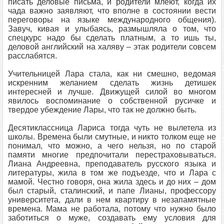
писать деловые письма, и родители млеют, когда их
чада важно заявляют, что вполне в состоянии вести
переговоры на языке международного общения).
Завуч, кивая и улыбаясь, размышляла о том, что
спецкурс надо бы сделать платным, а то ишь ты,
деловой английский на халяву – этак родители совсем
расслабятся.
Учительницей Лара стала, как ни смешно, ведомая
искренним желанием сделать жизнь детишек
интересней и лучше. Движущей силой во многом
явилось воспоминание о собственной русичке и
твердое убеждение Лары, что так не должно быть.
Десятиклассница Лариса тогда чуть не вылетела из
школы. Времена были смутные, и никто толком еще не
понимал, что можно, а чего нельзя, но по старой
памяти многие предпочитали перестраховываться.
Лиана Андреевна, преподаватель русского языка и
литературы, жила в том же подъезде, что и Лара с
мамой. Честно говоря, она жила здесь и до них – дом
был старый, сталинский, и папе Лианы, профессору
университета, дали в нем квартиру в незапамятные
времена. Мама не работала, потому что нужно было
заботиться о муже, создавать ему условия для