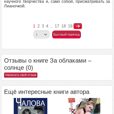
научного творчества и, само собой, присматривать за
Лианочкой.
1
2
3
4
17
18
19
...
Быстрый переход
Отзывы о книге За облаками –
солнце (0)
Написать свой отзыв
Ещё интересные книги автора