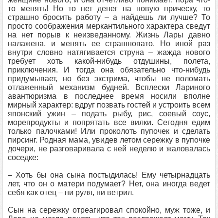
то менять! Но то нет денег на новую прическу, то
страшно бросить работу – а найдешь ли лучше? То
просто соображения меркантильного характера сведут
на нет порыв к неизведанному. Жизнь Лары давно
налажена, и менять ее страшновато. Но иной раз
внутри словно натягивается струна – жажда нового
требует хоть какой-нибудь отдушины, полета,
приключения. И тогда она обязательно что-нибудь
придумывает, но без экстрима, чтобы не поломать
отлаженный механизм будней. Всплески Лариного
авантюризма в последнее время носили вполне
мирный характер: вдруг позвать гостей и устроить всем
японский ужин – подать рыбу, рис, соевый соус,
морепродукты и попрятать все вилки. Сегодня едим
только палочками! Или проколоть пупочек и сделать
пирсинг. Родная мама, увидев летом сережку в пупочке
дочери, не разговаривала с ней неделю и жаловалась
соседке:
– Хоть бы она сына постыдилась! Ему четырнадцать
лет, что он о матери подумает? Нет, она иногда ведет
себя как отец – ни руля, ни ветрил.
Сын на сережку отреагировал спокойно, муж тоже, и