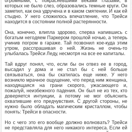
огромными, с покрасневшими веками глазами, в
которых не было слез, образовались темные круги. Он
заметил, как она удручена и в каком смятении. И как ей
стыдно. У него сложилось впечатление, что Трейси
находится в состоянии полной растерянности.
Она, конечно, влипла здорово, сперва напившись с
богатым негодяем Паркером прошлой ночью, а теперь
учинив погром в гараже. Тай позвонил кое-куда этим
утром, расспрашивая о ней. Жизнь не очень-то
улыбалась Трейси Леду, несмотря на все ее капиталы.
Тай вдруг понял, что, если бы он отвез ее в город,
высадил у дома и не стал бы с ней больше
связываться, она бы скатилась еще ниже. У него
возникло мрачное ощущение, что перед ним женщина,
находящаяся на грани скорого, ужасающего и,
пожалуй, неизбежного падения. Он был не из тех, кто
доверяется интуиции, а потому не мог объяснить
охватившие его предчувствия. С другой стороны, не
нужно было обладать магическим кристаллом, чтобы
понять: Трейси в опасности.
Но с чего это его вообще должно волновать? Трейси
не представляла для него никакого интереса. Если ей