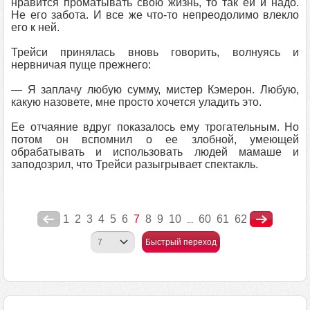
нравится проматывать свою жизнь, то так ей и надо.
Не его забота. И все же что-то непреодолимо влекло
его к ней.
Трейси принялась вновь говорить, волнуясь и
нервничая пуще прежнего:
— Я заплачу любую сумму, мистер Кэмерон. Любую,
какую назовете, мне просто хочется уладить это.
Ее отчаяние вдруг показалось ему трогательным. Но
потом он вспомнил о ее злобной, умеющей
обрабатывать и использовать людей мамаше и
заподозрил, что Трейси разыгрывает спектакль.
1
2
3
4
5
6
7
8
9
10
60
61
62
...
Быстрый переход