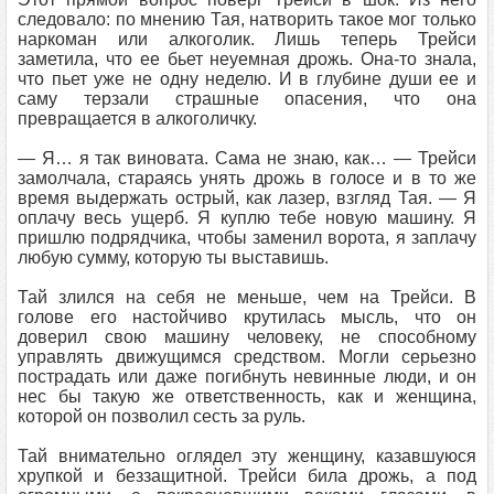
следовало: по мнению Тая, натворить такое мог только
наркоман или алкоголик. Лишь теперь Трейси
заметила, что ее бьет неуемная дрожь. Она-то знала,
что пьет уже не одну неделю. И в глубине души ее и
саму терзали страшные опасения, что она
превращается в алкоголичку.
— Я… я так виновата. Сама не знаю, как… — Трейси
замолчала, стараясь унять дрожь в голосе и в то же
время выдержать острый, как лазер, взгляд Тая. — Я
оплачу весь ущерб. Я куплю тебе новую машину. Я
пришлю подрядчика, чтобы заменил ворота, я заплачу
любую сумму, которую ты выставишь.
Тай злился на себя не меньше, чем на Трейси. В
голове его настойчиво крутилась мысль, что он
доверил свою машину человеку, не способному
управлять движущимся средством. Могли серьезно
пострадать или даже погибнуть невинные люди, и он
нес бы такую же ответственность, как и женщина,
которой он позволил сесть за руль.
Тай внимательно оглядел эту женщину, казавшуюся
хрупкой и беззащитной. Трейси била дрожь, а под