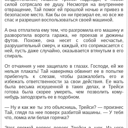
силой сотрясало ее душу. Несмотря на внутреннее
отвращение, Тай помог ей прошлой ночью и привез в
безопасное место. Как бы он ни презирал ее, но все же
спас и разрешил воспользоваться своей машиной.
А она отплатила ему тем, что разгромила его машину и
разворотила ворота гаража, не проехав и дюжины
футов. Похоже, она несет с собой несчастье,
разрушительный смерч, и каждый, кто соприкасается с
ней, пусть даже случайно, оказывается втянутым в его
спираль.
От отчаяния у нее защипало в глазах. Господи, ей же
нельзя плакать! Тай наверняка обвинит ее в попытке
прибегнуть к слезам, чтобы разжалобить его и
избежать ответственности за свои действия. Ее мать
была весьма искушенной в таких делах, и Трейси
готова была скорее умереть, чем позволить кому-
нибудь заподозрить ее в подобном.
— Ну и как же ты это объяснишь, Трейси? — произнес
Тай, глядя па нее поверх разбитой машины. — У тебя
что, ломка или белая горячка?
Этот прямой вопрос поверг Трейси в шок. Из него