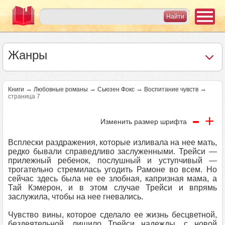
Жанры
→
→
→
→
Книги
Любовные романы
Сьюзен Фокс
Воспитание чувств
страница 7
-
+
Изменить размер шрифта
Всплески раздражения, которые изливала на нее мать,
редко бывали справедливо заслуженными. Трейси —
прилежный ребенок, послушный и уступчивый —
трогательно стремилась угодить Рамоне во всем. Но
сейчас здесь была не ее злобная, капризная мама, а
Тай Кэмерон, и в этом случае Трейси и впрямь
заслужила, чтобы на нее гневались.
Чувство вины, которое сделало ее жизнь бесцветной,
бездеятельной, лишило Трейси надежды, с новой