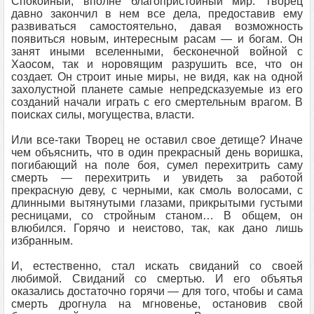
Спокойный, вполне благопристойный мир. Творец
давно закончил в нем все дела, предоставив ему
развиваться самостоятельно, давая возможность
появиться новым, интересным расам — и богам. Он
занят иными вселенными, бесконечной войной с
Хаосом, так и норовящим разрушить все, что он
создает. Он строит иные миры, не видя, как на одной
захолустной планете самые непредсказуемые из его
созданий начали играть с его смертельным врагом. В
поисках силы, могущества, власти.
Или все-таки Творец не оставил свое детище? Иначе
чем объяснить, что в один прекрасный день воришка,
погибающий на поле боя, сумел перехитрить саму
смерть — перехитрить и увидеть за работой
прекрасную деву, с черными, как смоль волосами, с
длинными вытянутыми глазами, прикрытыми густыми
ресницами, со стройным станом… В общем, он
влюбился. Горячо и неистово, так, как дано лишь
избранным.
И, естественно, стал искать свиданий со своей
любимой. Свиданий со смертью. И его объятья
оказались достаточно горячи — для того, чтобы и сама
смерть дрогнула на мгновенье, остановив свой