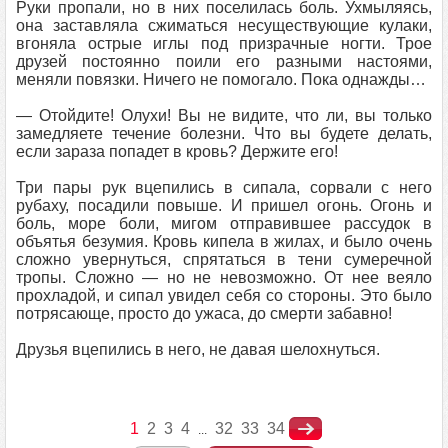
Руки пропали, но в них поселилась боль. Ухмыляясь,
она заставляла сжиматься несуществующие кулаки,
вгоняла острые иглы под призрачные ногти. Трое
друзей постоянно поили его разными настоями,
меняли повязки. Ничего не помогало. Пока однажды…
— Отойдите! Олухи! Вы не видите, что ли, вы только
замедляете течение болезни. Что вы будете делать,
если зараза попадет в кровь? Держите его!
Три пары рук вцепились в сипала, сорвали с него
рубаху, посадили повыше. И пришел огонь. Огонь и
боль, море боли, мигом отправившее рассудок в
объятья безумия. Кровь кипела в жилах, и было очень
сложно увернуться, спрятаться в тени сумеречной
тропы. Сложно — но не невозможно. От нее веяло
прохладой, и сипал увидел себя со стороны. Это было
потрясающе, просто до ужаса, до смерти забавно!
Друзья вцепились в него, не давая шелохнуться.
1
2
3
4
32
33
34
...