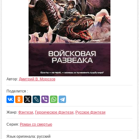
Автор:
Дмитрий В. Морозов
Поделится :
Жанр:
Фэнтези
,
Героическое фэнтези
,
Русское фэнтези
Серия:
Роман со смертью
Язык оригинала: русский