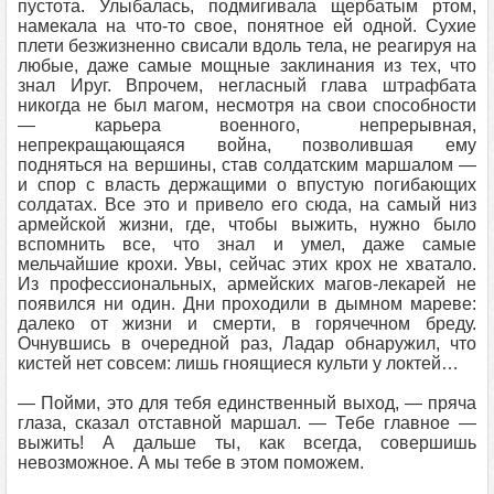
пустота. Улыбалась, подмигивала щербатым ртом,
намекала на что-то свое, понятное ей одной. Сухие
плети безжизненно свисали вдоль тела, не реагируя на
любые, даже самые мощные заклинания из тех, что
знал Ируг. Впрочем, негласный глава штрафбата
никогда не был магом, несмотря на свои способности
— карьера военного, непрерывная,
непрекращающаяся война, позволившая ему
подняться на вершины, став солдатским маршалом —
и спор с власть держащими о впустую погибающих
солдатах. Все это и привело его сюда, на самый низ
армейской жизни, где, чтобы выжить, нужно было
вспомнить все, что знал и умел, даже самые
мельчайшие крохи. Увы, сейчас этих крох не хватало.
Из профессиональных, армейских магов-лекарей не
появился ни один. Дни проходили в дымном мареве:
далеко от жизни и смерти, в горячечном бреду.
Очнувшись в очередной раз, Ладар обнаружил, что
кистей нет совсем: лишь гноящиеся культи у локтей…
— Пойми, это для тебя единственный выход, — пряча
глаза, сказал отставной маршал. — Тебе главное —
выжить! А дальше ты, как всегда, совершишь
невозможное. А мы тебе в этом поможем.