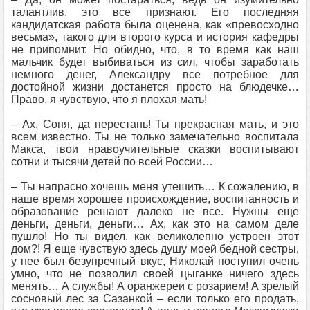
талантлив, это все признают. Его последняя
кандидатская работа была оценена, как «превосходно
весьма», такого для второго курса и история кафедры
не припомнит. Но обидно, что, в то время как наш
мальчик будет выбиваться из сил, чтобы заработать
немного денег, Александру все потребное для
достойной жизни достанется просто на блюдечке…
Право, я чувствую, что я плохая мать!
– Ах, Соня, да перестань! Ты прекрасная мать, и это
всем известно. Ты не только замечательно воспитала
Макса, твои нравоучительные сказки воспитывают
сотни и тысячи детей по всей России…
– Ты напрасно хочешь меня утешить… К сожалению, в
наше время хорошее происхождение, воспитанность и
образование решают далеко не все. Нужны еще
деньги, деньги, деньги… Ах, как это на самом деле
пушло! Но ты видел, как великолепно устроен этот
дом?! Я еще чувствую здесь душу моей бедной сестры,
у нее был безупречный вкус, Николай поступил очень
умно, что не позволил своей цыганке ничего здесь
менять… А службы! А оранжереи с розарием! А зрелый
сосновый лес за Сазанкой – если только его продать,