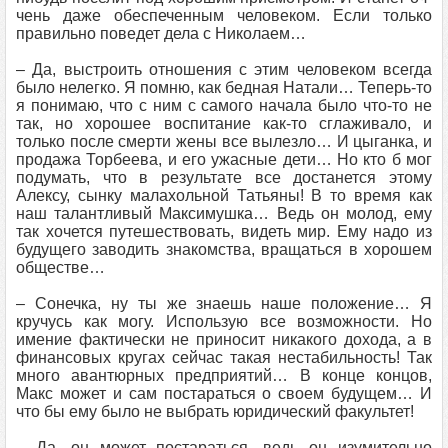
чень даже обеспеченным человеком. Если только
правильно поведет дела с Николаем…
– Да, выстроить отношения с этим человеком всегда
было нелегко. Я помню, как бедная Натали… Теперь-то
я понимаю, что с ним с самого начала было что-то не
так, но хорошее воспитание как-то сглаживало, и
только после смерти жены все вылезло… И цыганка, и
продажа Торбеева, и его ужасные дети… Но кто б мог
подумать, что в результате все достанется этому
Алексу, сынку малахольной Татьяны! В то время как
наш талантливый Максимушка… Ведь он молод, ему
так хочется путешествовать, видеть мир. Ему надо из
будущего заводить знакомства, вращаться в хорошем
обществе…
– Сонечка, ну ты же знаешь наше положение… Я
кручусь как могу. Использую все возможности. Но
имение фактически не приносит никакого дохода, а в
финансовых кругах сейчас такая нестабильность! Так
много авантюрных предприятий… В конце концов,
Макс может и сам постараться о своем будущем… И
что бы ему было не выбрать юридический факультет!
– Да, он может постараться, ведь он изумительно