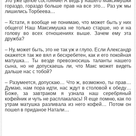
это уже целое состояние! А ведь у нашего Максимушки
гораздо, гораздо больше прав на все это… Раз уж мы
лишились Торбеева…
– Кстати, я вообще не понимаю, что может быть у них
общего! Наш Максимушка не только старше, но и на
голову во всех отношениях выше. Зачем ему эта
дружба?
– Ну, может быть, это не так уж и глупо. Если Александр
окажется так же вял и бесхребетен, как и его покойная
матушка… Ты везде превозносишь таланты нашего
сына, но не допускаешь ли, что Макс может видеть
дальше нас с тобой?
– Разумеется, допускаю… Что ж, возможно, ты прав…
Думаю, нам пора идти, нас ждут в столовой к обеду…
Боже, за завтраком я узнала наш серебряный
кофейник и чуть не расплакалась! Я еще помню, как по
утрам матушка разливала из него кофей… Потом он
пошел в приданое Натали…