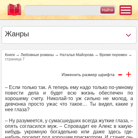
Жанры
→
→
→
→
Книги
Любовные романы
Наталья Майорова
Время перемен
страница 7
-
+
Изменить размер шрифта
– Если только так. А теперь ему надо только по-умному
повести дела и будет всю жизнь обеспечен по
хорошему счету. Николай-то уж сильно не молод, а
девчонка просто ужас что такое… Ты видел, какие у
нее глаза?
– Ну разумеется, у сумасшедших всегда жуткие глаза, –
опять согласился муж. – Спровадит ее Алекс в какую-
нибудь укромную богадельню или даже здесь где-
нибудь поселит под хорошим присмотром. И станет оч-