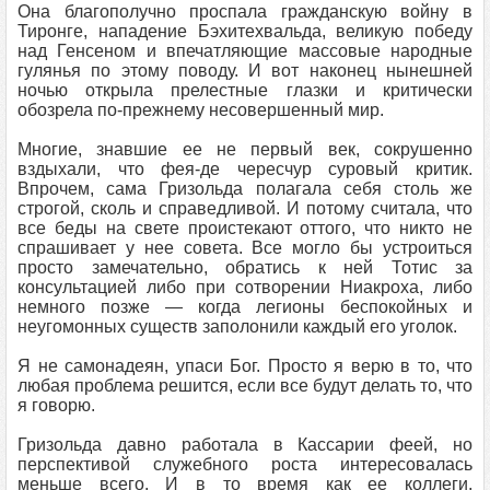
Она благополучно проспала гражданскую войну в
Тиронге, нападение Бэхитехвальда, великую победу
над Генсеном и впечатляющие массовые народные
гулянья по этому поводу. И вот наконец нынешней
ночью открыла прелестные глазки и критически
обозрела по-прежнему несовершенный мир.
Многие, знавшие ее не первый век, сокрушенно
вздыхали, что фея-де чересчур суровый критик.
Впрочем, сама Гризольда полагала себя столь же
строгой, сколь и справедливой. И потому считала, что
все беды на свете проистекают оттого, что никто не
спрашивает у нее совета. Все могло бы устроиться
просто замечательно, обратись к ней Тотис за
консультацией либо при сотворении Ниакроха, либо
немного позже — когда легионы беспокойных и
неугомонных существ заполонили каждый его уголок.
Я не самонадеян, упаси Бог. Просто я верю в то, что
любая проблема решится, если все будут делать то, что
я говорю.
Гризольда давно работала в Кассарии феей, но
перспективой служебного роста интересовалась
меньше всего. И в то время как ее коллеги,