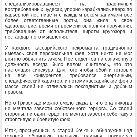
специализировавшиеся на практичных
востребованных чудесах, упорно карабкались вверх по
карьерной лестнице и с каждым веком занимали все
более ответственные посты, она жила в свое
удовольствие, время от времени выполняя поручения,
требовавшие от исполнителя широты кругозора и
нестандартного мышления.
У каждого кассарийского некроманта традиционно
имелась своя персональная фея, хотя никто не мог
внятно объяснить зачем. Претендентов на означенную
должность всегда было валом: считалось, что это
настоящая синекура. Для того чтобы обойти готовых
на все конкурентов, требовался энергичный,
специфический характер, и потому кассарийские феи в
массе своей не отличались покладистым и добрым
нравом.
Но о Гризольде можно смело сказать, что она никогда
не мечтала завести собственного герцога. Со своей
стороны, ни один герцог не мечтал завести себе такую
строптивую и боевитую фею.
Итак, проснувшись в старой бочке и обнаружив над
головой обширную пыльную паутину, покинутую