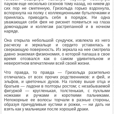
пауком еще несколько сезонов тому назад, но никем до
сих пор не сметенную, Гризольда горько вздохнула,
вспорхнула на полку с коллекционными бутылочками и
принялась приводить себя в порядок. Ни одна
уважающая себя фея не рискнет появиться на глаза
домочадцам и коллегам растрепанной и в ночном
наряде.
Она открыла небольшой сундучок, извлекла из него
расческу и зеркальце и сердито уставилась в
сверкающую поверхность. Из зеркала на нее смотрела
давно знакомая физиономия, о которой папаша в свое
время отозвался как о самом удивительном и
невероятном впечатлении всей своей жизни.
Что правда, то правда — Гризольда разительно
отличалась от всех прочих родственников: и фей, и
эльфов, и цветочных духов. На голову выше отца и
братьев — ладони в полторы ростом; с незабываемой
фигуркой — кругленькая, толстенькая, с пухлыми
ножками и ручками и короткими пальчиками.
Непокорные ее волосы торчали в разные стороны,
образуя причудливые кустики и рожки, — ни дать ни
взять как у мальчишки после хорошей драки.