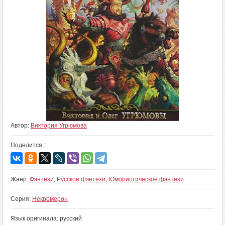
Автор:
Виктория Угрюмова
Поделится :
Жанр:
Фэнтези
,
Русское фэнтези
,
Юмористическое фэнтези
Серия:
Некромерон
Язык оригинала: русский