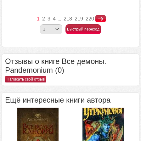
1
2
3
4
218
219
220
...
Быстрый переход
Отзывы о книге Все демоны.
Pandemonium (0)
Написать свой отзыв
Ещё интересные книги автора