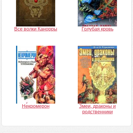
Все волки Канорры
Голубая кровь
Некромерон
Змеи, драконы и
родственники