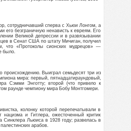
ор, сотрудничавший сперва с Хьюи Лонгом, а
 его безграничную ненависть к евреям. Его
плении Великой депрессии и в развязывании
нцев в Сенат США по штату Мичиган, получил
ем, что «Протоколы сионских мудрецов» —
е было.
по происхождению. Выиграл семьдесят три из
емпиона мира: первый, пятнадцатираундовый,
ира Сэмми Энготту; второй (что привело к
ом раунде чемпиону мира Бобу Монтгомери.
ивистка, колонку которой перепечатывали в
г нацизма и Гитлера, ожесточенный критик
а Синклера Льюиса в 1928 году; развелась в
 палестинских арабов.