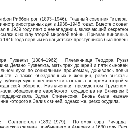
 фон Риббентроп (1893–1946). Главный советник Гитлера
министр иностранных дел в 1938–1945 годах. Вместе с сов
ал в 1939 году пакт о ненападении, включающий секретно
сылки к началу второй мировой войны. Признан виновным
я 1946 года первым из нацистских преступников был повеше
ора Рузвельт (1884–1962). Племянница Теодора Рузве
ина Делано Рузвельта, мать трех дочерей и пяти сыновей
альном духе по социальным проблемам, добиваясь повы
инств, а также обездоленных и женщин, резко высказ
у, публикуемую в шестидесяти газетах, а во время второй
ажданской обороне. Назначенная президентом Трумэно
жала образование еврейского государства на Ближнем В
 поддерживала Эдлая Стивенсона. Вновь была назна
ние которого в Залив свиней, однако же, резко осудила.
етт Солтонстолл (1892–1979). Потомок сэра Ричарда 
усетского залива, прибывшего в Америку в 1630 году. Рес