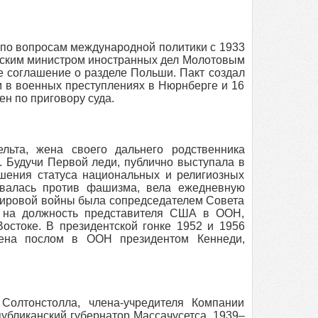
 по вопросам международной политики с 1933
етским министром иностранных дел Молотовым
е соглашение о разделе Польши. Пакт создал
 в военных преступлениях в Нюрнберге и 16
н по приговору суда.
льта, жена своего дальнего родственника
. Будучи Первой леди, публично выступала в
шения статуса национальных и религиозных
ывалась против фашизма, вела ежедневную
 мировой войны была сопредседателем Совета
м на должность представителя США в ООН,
остоке. В президентской гонке 1952 и 1956
чена послом в ООН президентом Кеннеди,
Солтонстолла, члена-учредителя Компании
публиканский губернатор Массачусетса, 1939–