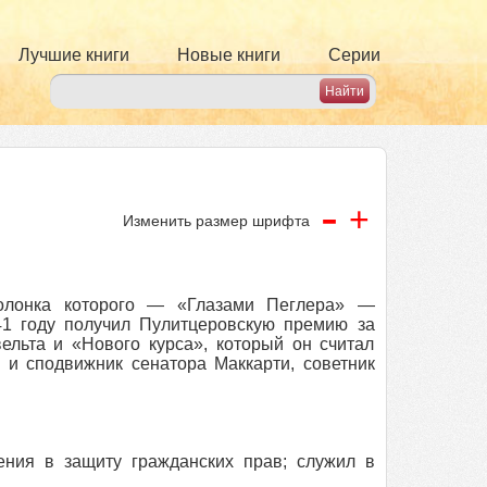
Лучшие книги
Новые книги
Серии
-
+
Изменить размер шрифта
колонка которого — «Глазами Пеглера» —
41 году получил Пулитцеровскую премию за
ельта и «Нового курса», который он считал
 и сподвижник сенатора Маккарти, советник
ения в защиту гражданских прав; служил в