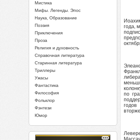
Мистика
Мифы. Легенды. Эпос
Наука, Образование
Иоахим
Поэзия
года, 
подпис
Приключения
предпо
Проза
октябр
Религия и духовность
Справочная литература
Старинная литература
Элеан
Триллеры
Франкл
либер
Ужасы
меньш
Фантастика
колонк
Философия
по гр
поддер
Фольклор
годов
Фэнтези
вторже
Юмор
Левер
Массач