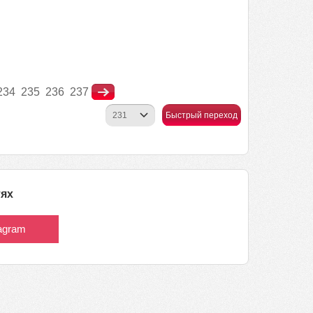
234
235
236
237
Быстрый переход
тях
tagram