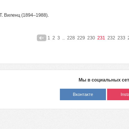
Т. Виленц (1894–1988).
1
2
3
228
229
230
231
232
233
...
Мы в социальных се
Вконтакте
Ins