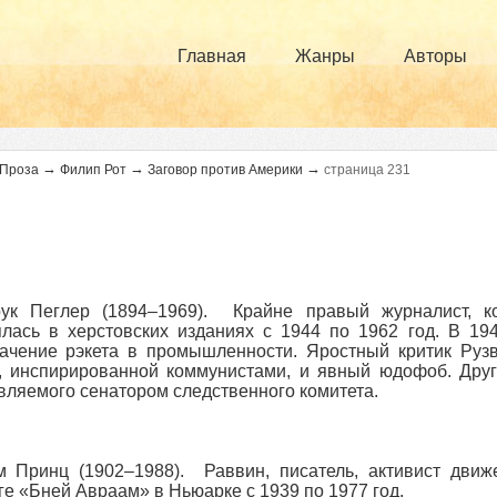
Главная
Жанры
Авторы
→
→
→
Проза
Филип Рот
Заговор против Америки
страница 231
рук Пеглер (1894–1969). Крайне правый журналист, 
лась в херстовских изданиях с 1944 по 1962 год. В 19
ачение рэкета в промышленности. Яростный критик Рузв
, инспирированной коммунистами, и явный юдофоб. Друг
вляемого сенатором следственного комитета.
 Принц (1902–1988). Раввин, писатель, активист движ
ге «Бней Авраам» в Ньюарке с 1939 по 1977 год.