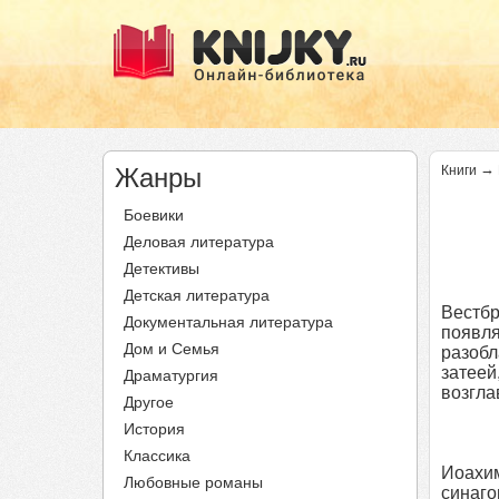
→
Жанры
Книги
Боевики
Деловая литература
Детективы
Детская литература
Вестб
Документальная литература
появля
Дом и Семья
разобл
затеей
Драматургия
возгла
Другое
История
Классика
Иоахим
Любовные романы
синаго