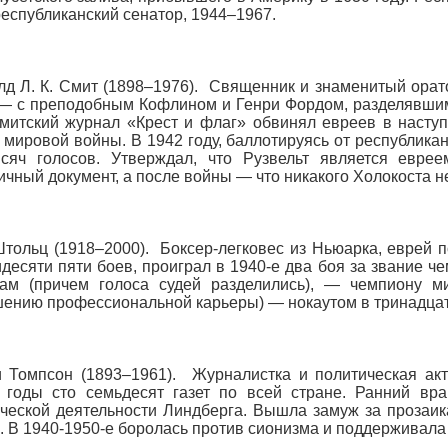
республиканский сенатор, 1944–1967.
д Л. К. Смит (1898–1976). Священник и знаменитый орат
— с преподобным Кофлином и Генри Фордом, разделявшими
митский журнал «Крест и флаг» обвинял евреев в насту
 мировой войны. В 1942 году, баллотируясь от республика
ысяч голосов. Утверждал, что Рузвельт является евре
ичный документ, а после войны — что никакого Холокоста н
тольц (1918–2000). Боксер-легковес из Ньюарка, еврей 
десяти пяти боев, проиграл в 1940-е два боя за звание ч
кам (причем голоса судей разделились), — чемпиону м
ению профессиональной карьеры) — нокаутом в тринадцат
 Томпсон (1893–1961). Журналистка и политическая акт
 годы сто семьдесят газет по всей стране. Ранний вра
ческой деятельности Линдберга. Вышла замуж за прозаик
. В 1940-1950-е боролась против сионизма и поддерживала