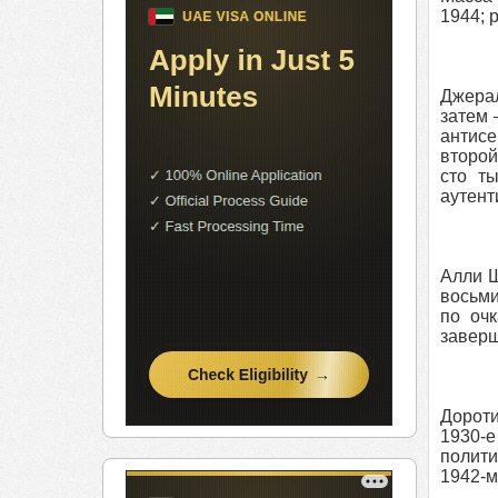
1944; 
Джерал
затем 
антисе
второй
сто т
аутент
Алли Ш
восьми
по оч
заверш
Дороти
1930-е
полити
1942-м