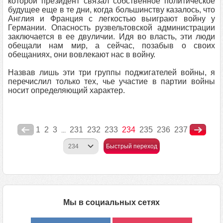
которой президент связал собственное политическое
будущее еще в те дни, когда большинству казалось, что
Англия и Франция с легкостью выиграют войну у
Германии. Опасность рузвельтовской администрации
заключается в ее двуличии. Идя во власть, эти люди
обещали нам мир, а сейчас, позабыв о своих
обещаниях, они вовлекают нас в войну.
Назвав лишь эти три группы поджигателей войны, я
перечислил только тех, чье участие в партии войны
носит определяющий характер.
1
2
3
231
232
233
234
235
236
237
...
Быстрый переход
Мы в социальных сетях