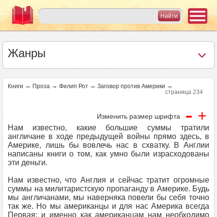
Жанры
→
→
→
→
Книги
Проза
Филип Рот
Заговор против Америки
страница 234
-
+
Изменить размер шрифта
Нам известно, какие большие суммы тратили
англичане в ходе предыдущей войны прямо здесь, в
Америке, лишь бы вовлечь нас в схватку. В Англии
написаны книги о том, как умно были израсходованы
эти деньги.
Нам известно, что Англия и сейчас тратит огромные
суммы на милитаристскую пропаганду в Америке. Будь
мы англичанами, мы наверняка повели бы себя точно
так же. Но мы американцы и для нас Америка всегда
Первая; и именно как американцам нам необходимо