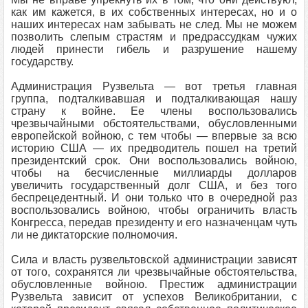
как им кажется, в их собственных интересах, но и о
наших интересах нам забывать не след. Мы не можем
позволить слепым страстям и предрассудкам чужих
людей принести гибель и разрушение нашему
государству.
Администрация Рузвельта — вот третья главная
группа, подталкивавшая и подталкивающая нашу
страну к войне. Ее члены воспользовались
чрезвычайными обстоятельствами, обусловленными
европейской войною, с тем чтобы — впервые за всю
историю США — их предводитель пошел на третий
президентский срок. Они воспользовались войною,
чтобы на бесчисленные миллиарды долларов
увеличить государственный долг США, и без того
беспрецедентный. И они только что в очередной раз
воспользовались войною, чтобы ограничить власть
Конгресса, передав президенту и его назначенцам чуть
ли не диктаторские полномочия.
Сила и власть рузвельтовской администрации зависят
от того, сохранятся ли чрезвычайные обстоятельства,
обусловленные войною. Престиж администрации
Рузвельта зависит от успехов Великобритании, с