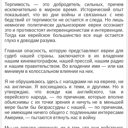
Терпимость — это добродетель сильных, причем
исключительно в мирное время. Исторический опыт
показывает, что во дни войны и связанных с нею
бедствий от терпимости не остается и следа. Но лишь
немногие политически дальнозоркие евреи осознают
это и противостоят интервенционистам и интервенции.
Тогда как еврейское большинство все еще остается
глухо к доводам разума.
Главная опасность, которую представляют евреи для
судеб нашей страны, заключается в их владении
нашим кинематографом, нашей прессой, нашим радио
и нашим правительством. Во владении ими — или как
минимум в колоссальном влиянии на них.
Я не обрушиваюсь здесь с нападками ни на евреев, ни
на англичан. Я восхищаюсь и теми, и другими. Но я
утверждаю, что вожди как английского, так и
еврейского народа, — по причинам, которые вполне
объяснимы с их точки зрения и ничуть не в меньшей
мере были бы безрассудны с нашей, — по причинам,
не имеющим ничего общего с подлинными интересами
Америки, — пытаются втянуть нас в войну.
Мы не вправе упрекнуть их в том, что они действуют,