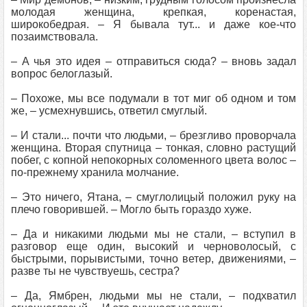
молодая женщина, крепкая, коренастая,
широкобедрая. – Я бывала тут... и даже кое‑что
позаимствовала.
– А чья это идея – отправиться сюда? – вновь задал
вопрос белоглазый.
– Похоже, мы все подумали в тот миг об одном и том
же, – усмехнувшись, ответил смуглый.
– И стали... почти что людьми, – брезгливо проворчала
женщина. Вторая спутница – тонкая, словно растущий
побег, с копной непокорных соломенного цвета волос –
по‑прежнему хранила молчание.
– Это ничего, Ятана, – смуглолицый положил руку на
плечо говорившей. – Могло быть гораздо хуже.
– Да и никакими людьми мы не стали, – вступил в
разговор еще один, высокий и черноволосый, с
быстрыми, порывистыми, точно ветер, движениями, –
разве ты не чувствуешь, сестра?
– Да, Ямбрен, людьми мы не стали, – подхватил