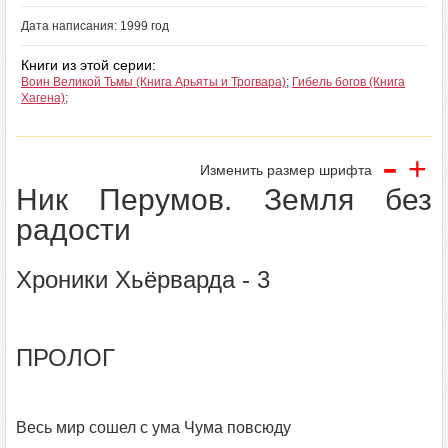
Дата написания: 1999 год
Книги из этой серии:
Воин Великой Тьмы (Книга Арьяты и Трогвара)
;
Гибель богов (Книга
Хагена)
;
-
+
Изменить размер шрифта
Ник Перумов. Земля без
радости
Хроники Хьёрварда - 3
ПРОЛОГ
Весь мир сошел с ума Чума повсюду