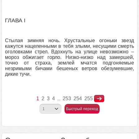
ГЛАВА I
Стылая зимняя ночь. Хрустальные огоньки звезд
кажутся нацеленными в тебя злыми, несущими смерть
оголовками стрел. Вдохнуть на улице невозможно –
мороз обжигает горло. Низко‑низко над замершей,
точно от страха, землей мчатся подгоняемые
незримыми бичами бешеных ветров обезумевшие,
дикие тучи.
1
2
3
4
253
254
255
...
Быстрый переход