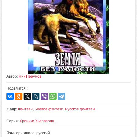
Автор:
Ник Перумов
Поделится :
Жанр:
Фэнтези
,
Боевое фэнтези
,
Русское фэнтези
Серия:
Хроники Хьёрварда
Язык оригинала: русский