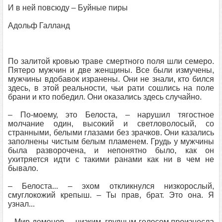
И в ней повсюду – Буйные пиры
Адольф Галланд
По залитой кровью траве смертного поля шли семеро.
Пятеро мужчин и две женщины. Все были измучены,
мужчины вдобавок изранены. Они не знали, кто бился
здесь, в этой реальности, чьи рати сошлись на поле
брани и кто победил. Они оказались здесь случайно.
– По‑моему, это Белоста, – нарушил тягостное
молчание один, высокий и светловолосый, со
странными, белыми глазами без зрачков. Они казались
заполнены чистым белым пламенем. Грудь у мужчины
была разворочена, и непонятно было, как он
ухитряется идти с такими ранами как ни в чем не
бывало.
– Белоста... – эхом откликнулся низкорослый,
смуглокожий крепыш. – Ты прав, брат. Это она. Я
узнал...
– Мир демонов, – низким, грудным голосом произнесла