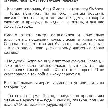
огненноглазый. – И это внушает надежду
– Красиво говоришь, брат Ямерт, – отозвался Ямбрен.
– Тогда, помнится, ты не счел нужным обратить
внимание кое на что, и вот мы все здесь, и говорим
словами, и принуждены идти, а не лететь, и для нас
закрыт Астрал...
Вместо ответа Ямерт остановился и пристально
взглянул на недальний холм, лысый и каменистый
Склоны тотчас же охватило бушующее пламя; еще миг
– и оно опало, повинуясь слабому движению брови
хозяина.
– Не думай, будто меня убедят твои фокусы, братец, –
тихо произнесла светловолосая спутница, на вид
казавшаяся самой юной – Хватит огня и крови. Я не
участвовала в той войне и хочу вернуться.
Все остальные замерли, изумленно уставившись на
говорившую
– Ты сошла с ума, Ялини, – медленно проговорила
Ятана – Вернуться – куда и кем? И, главное, под чью
власть? Этих выскочек узурпаторов?