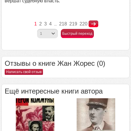
вершат судебную власть.
1
2
3
4
218
219
220
...
Быстрый переход
Отзывы о книге Жан Жорес (0)
Написать свой отзыв
Ещё интересные книги автора