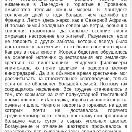
низменные в Лангедоке и гористые в Провансе,
омываются теплым южным морем. В Лангедоке
солнечных дней в году больше, чем где-либо во
Франции. Летом здесь жарко, как в Северной Африке.
И только зимой холодные северные ветры, особенно
свирепая трамонтана, да сильные осенние ливни
омрачают настроение его жителей. Разумеется, если
не говорить о других заботах, которых всегда было
достаточно у населения этого благословенного края.
Как раз в годы юности Жореса бедствие обрушилось
на основной источник существования его земляков-
крестьян: на виноградники. Эпидемия филлоксеры
уничтожала их почти целиком и разоряла мелких
виноградарей. Да и в обычное время крестьянин мог
рассчитывать на относительное благополучие, только
если он не обременен большой семьей. Поэтому так
сокращалось население. Все труднее становилось и
тем, кто кормился за счет полукустарной текстильной
промышленности Лангедока, обрабатывавшей шерсть,
овчины и шелк. Нечего и говорить о горняках, на долю
которых почти не доставалось горячего
средиземноморского солнца, поскольку они проводили
большую часть суток в сырых угольных шахтах.
Возмущение и отчаяние шахтеров прорывалось в
забастовках, вспыхивавших здесь время от времени.