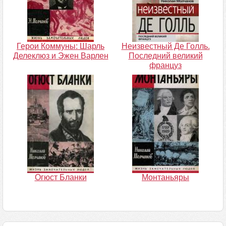
Герои Коммуны: Шарль
Неизвестный Де Голль.
Делеклюз и Эжен Варлен
Последний великий
француз
Огюст Бланки
Монтаньяры