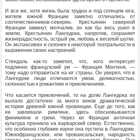
И все же, хотя жизнь была трудна и под солнцем юга,
жители южной Франции заметно отличались от
соотечественников-северян. Крестьянин северной
Франции замкнут, молчалив, он как бы весь ушел в
землю. Крестьянин Лангедока, напротив, сохраняет
жизнерадостность, острый ум, любовь к веселой шутке.
Он экспансивен и склонен к некоторой театральности в
выражении своих настроений.
Стендаль как-то заметил, что, кого интересует
подлинно французский ум — Франция Монтеня, —
тому надо отправиться на юг страны. Он уверял, что в
Лангедоке люди отличаются умом, деликатностью,
склонностью к романтике и приключениям.
Что касается приключений, то на долю Лангедока их
выпало достаточно за много веков драматической
истории древней южной провинции. Еще до того, как
ее завоевали римляне, здесь обосновываются
финикияне и греки. Через юг Франции античная
культура проникла на варварский север. Естественно,
что особенно глубокие корни она пустила в Лангедоке.
Южнофранцузская, или провансальская, народность