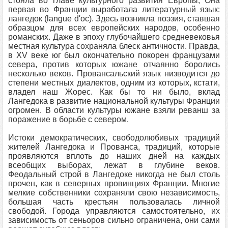
стояла во главе культурного развития Европы, Она
первая во Франции выработала литературный язык:
лангедок (langue d'oc). Здесь возникла поэзия, ставшая
образцом для всех европейских народов, особенно
романских. Даже в эпоху глубочайшего средневековья
местная культура сохраняла блеск античности. Правда,
в XV веке юг был окончательно покорен французами
севера, против которых южане отчаянно боролись
несколько веков. Провансальский язык низводится до
степени местных диалектов, одним из которых, кстати,
владел наш Жорес. Как бы то ни было, вклад
Лангедока в развитие национальной культуры Франции
огромен. В области культуры южане взяли реванш за
поражение в борьбе с севером.
Истоки демократических, свободолюбивых традиций
жителей Лангедока и Прованса, традиций, которые
проявляются вплоть до наших дней на каждых
всеобщих выборах, лежат в глубине веков.
Феодальный строй в Лангедоке никогда не был столь
прочен, как в северных провинциях Франции. Многие
мелкие собственники сохраняли свою независимость,
большая часть крестьян пользовалась личной
свободой. Города управляются самостоятельно, их
зависимость от сеньоров сильно ограничена, они сами