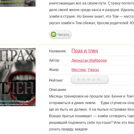
уничтожающих все на своем пути. Страну погло
дело своей жизни среди хаоса и разрухи. Идеал
зомби в стране. Но Бенни знает, что Том — наст
укусил зомби и Том сбежал, бросив родителей. 
Читать
Прах и тлен
Название:
Автор:
Джонатан Мэйберри
Жанр:
Мистика
,
Ужасы
Рейтинг:
Описание:
Месяцы тренировок не прошли зря. Бенни и Том 
отправиться в дикие земли. Едва ступив на опа
где их быть не должно. А на былых островках б
Вскоре братья понимают — зомби сотворить такое
решивший подчинить себе пустоши? Или это бан
узнать правду, каждом