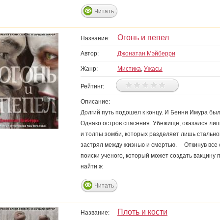
Читать
Огонь и пепел
Название:
Автор:
Джонатан Мэйберри
Жанр:
Мистика
,
Ужасы
Рейтинг:
Описание:
Долгий путь подошел к концу. И Бенни Имура был
Однако остров спасения. Убежище, оказался ли
и толпы зомби, которых разделяет лишь стальной 
застрял между жизнью и смертью. Откинув все с
поиски ученого, который может создать вакцину п
найти ж
Читать
Плоть и кости
Название: