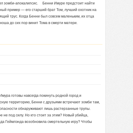
тил зомби-апокалипсис. Бенни Имуре предстоит найти
ьный пример — его старший брат Том, лучший охотник на
оящий трус. Когда Бенни был совсем маленьким, их отца
Юноша до сих пор винит Тома в смерти матери.
Имура готовы навсегда покинуть родной город и
сную территорию, Бенни с друзьями встречают зомби там,
езопасности обнаруживают лишь растерзанные трупы.
 не под силу. Но кто стоит за этим? Новый убийца,
да Геймлэнда возобновила смертельную игру? Чтобы