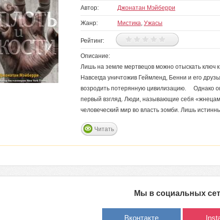
Автор:
Джонатан Мэйберри
Жанр:
Мистика
,
Ужасы
Рейтинг:
Описание:
Лишь на земле мертвецов можно отыскать ключ 
Навсегда уничтожив Геймленд, Бенни и его друзь
возродить потерянную цивилизацию. Однако ок
первый взгляд. Люди, называющие себя «жнецами
человеческий мир во власть зомби. Лишь истинны
Читать
Мы в социальных се
Вконтакте
Ins