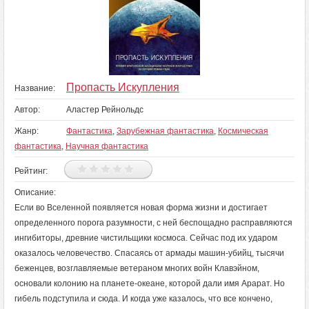
Пропасть Искупления
Название:
Автор:
Аластер Рейнольдс
Жанр:
Фантастика
,
Зарубежная фантастика
,
Космическая
фантастика
,
Научная фантастика
Рейтинг:
Описание:
Если во Вселенной появляется новая форма жизни и достигает
определенного порога разумности, с ней беспощадно расправляются
ингибиторы, древние чистильщики космоса. Сейчас под их ударом
оказалось человечество. Спасаясь от армады машин-убийц, тысячи
беженцев, возглавляемые ветераном многих войн Клавэйном,
основали колонию на планете-океане, которой дали имя Арарат. Но
гибель подступила и сюда. И когда уже казалось, что все кончено,