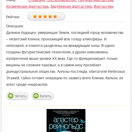
Жанр:
Стимпанк
,
Постапокалипсис
,
Научная фантастика
,
Космическая фантастика
,
Зарубежная фантастика
,
Фантастика
Рейтинг:
Описание:
Далекое будущее, умирающая Земля, последний город человечества
– гигантский Клинок, пронзающий всю толщу атмосферы. И
небоскреб, и планета разделены на враждующие зоны. В одних
созданы футуристические технологии, в других невозможны
изобретения выше уровня XX века. Где-то функционируют только
машины не сложнее паровых, а в самом низу прозябает
доиндустриальное общество. Ангелы-постлюди, обитатели Небесных
Этажей, тайно готовят операцию по захвату всего Клинка. Кильон, их
агент среди «недочелов
Читать
Купить