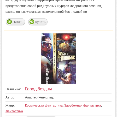
его трудов эту ночь? Территория археологических раскопок
представляла собой ряд глубоких шурфов квадратного сечения,
разделенных участками всхолмленной бесплодной по
Читать
Купить
Город бездны
Название:
Автор:
Аластер Рейнольдс
Жанр:
Космическая фантастика
,
Зарубежная фантастика
,
Фантастика