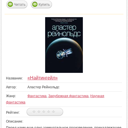
Читать
Купить
«Найтингейл»
Название:
Автор:
Аластер Рейнольдс
Жанр:
Фантастика
,
Зарубежная фантастика
,
Научная
фантастика
Рейтинг:
Описание:
Перед нами еще одно замечательное произведение, принадлежащее