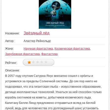
Звёздный лёд
Название:
Автор:
Аластер Рейнольдс
Жанр:
Научная фантастика
,
Космическая фантастика
,
Зарубежная фантастика
,
Фантастика
Рейтинг:
Описание:
В 2057 году спутник Сатурна Янус внезапно сошел с орбиты и
устремился за пределы Солнечной системы. До сих пор никто не
подозревал, что эта гигантская глыба – искусственное образование,
детище инопланетных технологий. Угнаться за ней способен только
корабль охотников на кометы, добытчиков космического льда.
Капитану Белле Линд предложено отправиться вслед за беглой
луной, ведь для человечества это долгожданный шанс установить