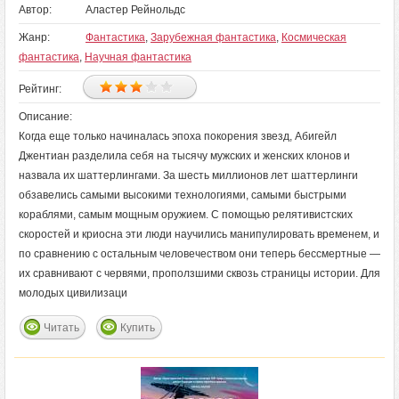
Автор:
Аластер Рейнольдс
Жанр:
Фантастика
,
Зарубежная фантастика
,
Космическая
фантастика
,
Научная фантастика
Рейтинг:
Описание:
Когда еще только начиналась эпоха покорения звезд, Абигейл
Джентиан разделила себя на тысячу мужских и женских клонов и
назвала их шаттерлингами. За шесть миллионов лет шаттерлинги
обзавелись самыми высокими технологиями, самыми быстрыми
кораблями, самым мощным оружием. С помощью релятивистских
скоростей и криосна эти люди научились манипулировать временем, и
по сравнению с остальным человечеством они теперь бессмертные —
их сравнивают с червями, проползшими сквозь страницы истории. Для
молодых цивилизаци
Читать
Купить