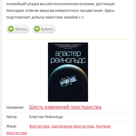
полнейший упадок высокотехнологичную колонию, достигшую
благодаря этим же вирусам невероятного процветания. Здесь
подстерегают добычу пиратские корабли с э
Читать
Купить
Шесть измерений пространства
Название:
Автор:
Аластер Рейнольдс
Жанр:
Фантастика
,
Зарубежная фантастика
,
Научная
фантастика