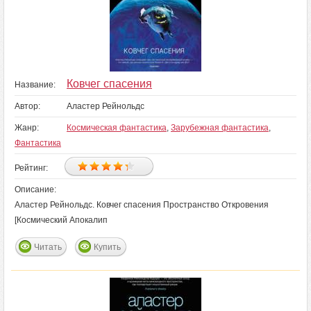
Ковчег спасения
Название:
Автор:
Аластер Рейнольдс
Жанр:
Космическая фантастика
,
Зарубежная фантастика
,
Фантастика
Рейтинг:
Описание:
Аластер Рейнольдс. Ковчег спасения Пространство Откровения
[Космический Апокалип
Читать
Купить