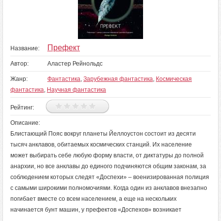
Префект
Название:
Автор:
Аластер Рейнольдс
Жанр:
Фантастика
,
Зарубежная фантастика
,
Космическая
фантастика
,
Научная фантастика
Рейтинг:
Описание:
Блистающий Пояс вокруг планеты Йеллоустон состоит из десяти
тысяч анклавов, обитаемых космических станций. Их население
может выбирать себе любую форму власти, от диктатуры до полной
анархии, но все анклавы до единого подчиняются общим законам, за
соблюдением которых следят «Доспехи» – военизированная полиция
с самыми широкими полномочиями. Когда один из анклавов внезапно
погибает вместе со всем населением, а еще на нескольких
начинается бунт машин, у префектов «Доспехов» возникает