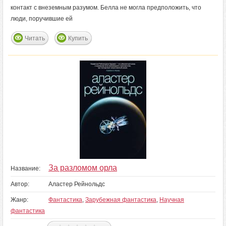
контакт с внеземным разумом. Белла не могла предположить, что
люди, поручившие ей
Читать
Купить
За разломом орла
Название:
Автор:
Аластер Рейнольдс
Жанр:
Фантастика
,
Зарубежная фантастика
,
Научная
фантастика