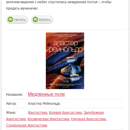
ангелом мщения с небес спустилась нежданная гостья – чтобы
предать мученичес
Читать
Купить
Медленные пули
Название:
Автор:
Аластер Рейнольдс
Жанр:
Фантастика
,
Боевая фантастика
,
Зарубежная
фантастика
,
Космическая фантастика
,
Научная фантастика
,
Социальная фантастика