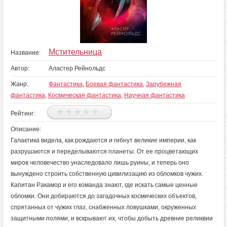
Мстительница
Название:
Автор:
Аластер Рейнольдс
Жанр:
Фантастика
,
Боевая фантастика
,
Зарубежная
фантастика
,
Космическая фантастика
,
Научная фантастика
Рейтинг:
Описание:
Галактика видела, как рождаются и гибнут великие империи, как
разрушаются и переделываются планеты. От ее процветающих
миров человечество унаследовало лишь руины, и теперь оно
вынуждено строить собственную цивилизацию из обломков чужих.
Капитан Ракамор и его команда знают, где искать самые ценные
обломки. Они добираются до загадочных космических объектов,
спрятанных от чужих глаз, снабженных ловушками, окруженных
защитными полями, и вскрывают их, чтобы добыть древние реликвии