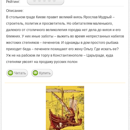
Рейтинг:
Описание:
В стольном граде Киеве правит великий князь Ярослав Мудрый –
строитель, политик и просветитель. Но обитателям маленького,
далекого от столичного великолепия городка нет дела до князя и его
ближних. У них иные заботы – выжить во время непрестанных набегов
жестоких степняков – печенегов. И однажды в дом простого рыбака
приходит беда – печенеги похищают его жену Ольгу. Где искать ее?
Уж не на рабском ли торгу в Константинополе – Царьграде, куда
степняки увозят на продажу русских полон
Читать
Купить