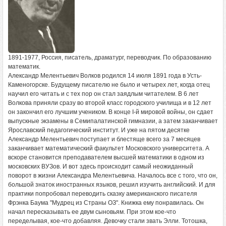
1891-1977, Россия, писатель, драматург, переводчик. По образованию
математик.
Александр Мелентьевич Волков родился 14 июля 1891 года в Усть-
Каменогорске. Будущему писателю не было и четырех лет, когда отец
научил его читать и с тех пор он стал заядлым читателем. В 6 лет
Волкова приняли сразу во второй класс городского училища и в 12 лет
он закончил его лучшим учеником. В конце I-й мировой войны, он сдает
выпускные экзамены в Семипалатинской гимназии, а затем заканчивает
Ярославский педагогический институт. И уже на пятом десятке
Александр Мелентьевич поступает и блестяще всего за 7 месяцев
заканчивает математический факультет Московского университета. А
вскоре становится преподавателем высшей математики в одном из
московских ВУЗов. И вот здесь происходит самый неожиданный
поворот в жизни Александра Мелентьевича. Началось все с того, что он,
большой знаток иностранных языков, решил изучить английский. И для
практики попробовал переводить сказку американского писателя
Фрэнка Баума "Мудрец из Страны ОЗ". Книжка ему понравилась. Он
начал пересказывать ее двум сыновьям. При этом кое-что
переделывая, кое-что добавляя. Девочку стали звать Элли. Тотошка,