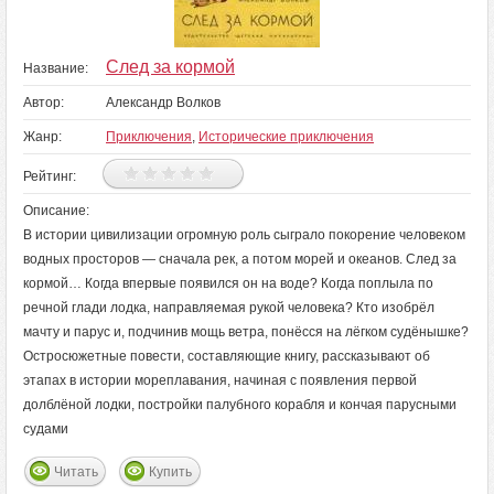
След за кормой
Название:
Автор:
Александр Волков
Жанр:
Приключения
,
Исторические приключения
Рейтинг:
Описание:
В истории цивилизации огромную роль сыграло покорение человеком
водных просторов — сначала рек, а потом морей и океанов. След за
кормой… Когда впервые появился он на воде? Когда поплыла по
речной глади лодка, направляемая рукой человека? Кто изобрёл
мачту и парус и, подчинив мощь ветра, понёсся на лёгком судёнышке?
Остросюжетные повести, составляющие книгу, рассказывают об
этапах в истории мореплавания, начиная с появления первой
долблёной лодки, постройки палубного корабля и кончая парусными
судами
Читать
Купить