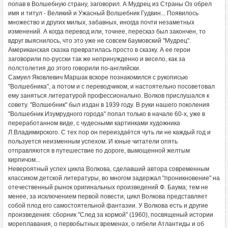
попав в Волшебную страну, заговорил. А Мудрец из Страны Оз обрел
имя и титул - Великий и Ужасный Волшебник Гудвин... Появилось
множество и других милых, забавных, иногда почти незаметных
изменений. А когда перевод или, точнее, пересказ был закончен, то
вдруг выяснилось, что это уже не совсем баумовский "Мудрец".
Американская сказка превратилась просто в сказку. А ее герои
заговорили по-русски так же непринужденно и весело, как за
полстолетия до этого говорили по-английски.
Самуил Яковлевич Маршак вскоре познакомился с рукописью
"Волшебника", а потом и с переводчиком, и настоятельно посоветовал
ему заняться литературой профессионально. Волков прислушался к
совету. "Волшебник" был издан в 1939 году. В руки нашего поколения
"Волшебник Изумрудного города" попал только в начале 60-х, уже в
переработанном виде, с чудесными картинками художника
Л.Владимирского. С тех пор он переиздаётся чуть ли не каждый год и
пользуется неизменным успехом. И юные читатели опять
отправляются в путешествие по дороге, вымощенной желтым
кирпичом...
Невероятный успех цикла Волкова, сделавший автора современным
классиком детской литературы, во многом задержал "проникновение" на
отечественный рынок оригинальных произведений Ф. Баума; тем не
менее, за исключением первой повести, цикл Волкова представляет
собой плод его самостоятельной фантазии. У Волкова есть и другие
произведения: сборник "След за кормой" (1960), посвященый истории
мореплавания, о первобытных временах, о гибели Атлантиды и об