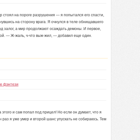
ир стоял на пороге разрушения — я попытался его спасти,
нувшись на сторону врага. Я очнулся в теле обнищавшего
од залог, а мир продолжают осаждать демоны. И первое,
вой. — Ж-жаль, ч-что выж-жил, — добавил еще один.
ое фэнтези
 этого и сам попал под прицел! Но если он думает, что я
н раз я уже умер и второй шанс упускать не собираюсь. Тем