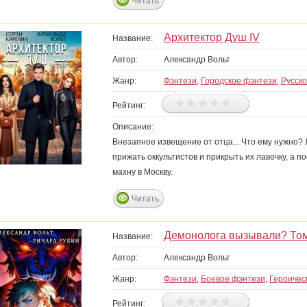
Читать
Архитектор Душ IV
Название:
Автор:
Александр Вольт
Жанр:
Фэнтези
,
Городское фэнтези
,
Русск
Рейтинг:
Описание:
Внезапное извещение от отца... Что ему нужно? 
прижать оккультистов и прикрыть их лавочку, а п
махну в Москву.
Читать
Демонолога вызывали? Том
Название:
Автор:
Александр Вольт
Жанр:
Фэнтези
,
Боевое фэнтези
,
Героичес
Рейтинг: