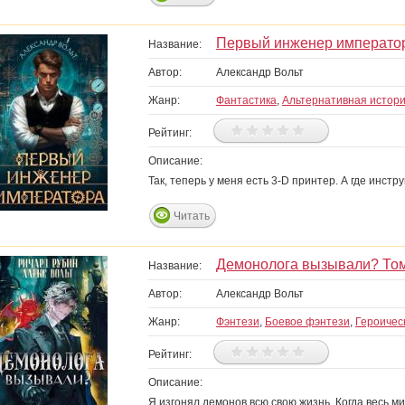
Первый инженер император
Название:
Автор:
Александр Вольт
Жанр:
Фантастика
,
Альтернативная истор
Рейтинг:
Описание:
Так, теперь у меня есть 3-D принтер. А где инстр
Читать
Демонолога вызывали? Том
Название:
Автор:
Александр Вольт
Жанр:
Фэнтези
,
Боевое фэнтези
,
Героичес
Рейтинг:
Описание:
Я изгонял демонов всю свою жизнь. Когда весь м