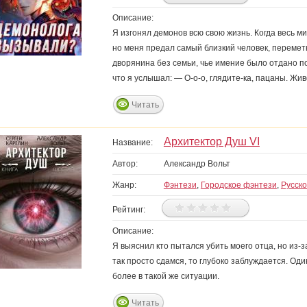
Описание:
Я изгонял демонов всю свою жизнь. Когда весь м
но меня предал самый близкий человек, перемет
дворянина без семьи, чье имение было отдано п
что я услышал: — О-о-о, глядите-ка, пацаны. Жи
Читать
Архитектор Душ VI
Название:
Автор:
Александр Вольт
Жанр:
Фэнтези
,
Городское фэнтези
,
Русск
Рейтинг:
Описание:
Я выяснил кто пытался убить моего отца, но из-за
так просто сдамся, то глубоко заблуждается. Оди
более в такой же ситуации.
Читать