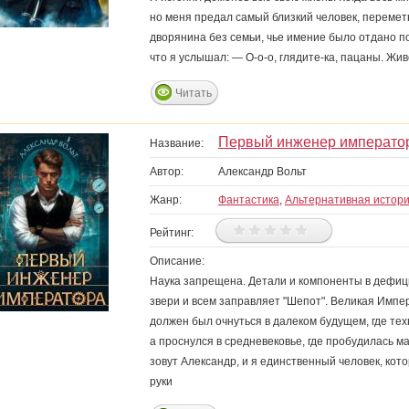
но меня предал самый близкий человек, перемет
дворянина без семьи, чье имение было отдано п
что я услышал: — О-о-о, глядите-ка, пацаны. Жи
Читать
Первый инженер император
Название:
Автор:
Александр Вольт
Жанр:
Фантастика
,
Альтернативная истор
Рейтинг:
Описание:
Наука запрещена. Детали и компоненты в дефиц
звери и всем заправляет "Шепот". Великая Имп
должен был очнуться в далеком будущем, где те
а проснулся в средневековье, где пробудилась м
зовут Александр, и я единственный человек, кот
руки