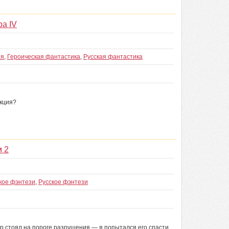
а IV
ия
,
Героическая фантастика
,
Русская фантастика
укция?
 2
кое фэнтези
,
Русское фэнтези
ир стоял на пороге разрушения — я попытался его спасти,