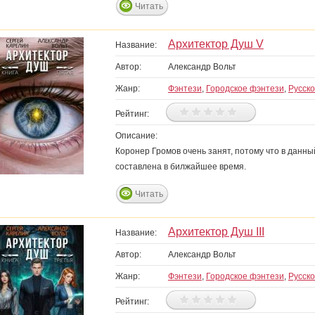
Читать
Архитектор Душ V
Название:
Автор:
Александр Вольт
Жанр:
Фэнтези
,
Городское фэнтези
,
Русск
Рейтинг:
Описание:
Коронер Громов очень занят, потому что в данн
составлена в билжайшее время.
Читать
Архитектор Душ III
Название:
Автор:
Александр Вольт
Жанр:
Фэнтези
,
Городское фэнтези
,
Русск
Рейтинг: