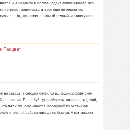
яется. А еще где-то в Москве бродит доппельгангер, что
те начинает поджимать, и я все еще не решил как
 сильнее. Но, как известно, самый темный час наступает
: Расцвет
ьки на заводе, а сегодня очутился в… родном Советском
ей и нечистью. Попробуй тут разберись, как попасть домой,
 что ли? Я же, оказывается, последний из охотников.
елой и грязной работы никогда не боялся. А вот упырей
в…