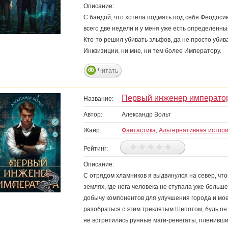
Описание:
С бандой, что хотела подмять под себя Феодосию
всего две недели и у меня уже есть определенные
Кто-то решил убивать эльфов, да не просто убив
Инквизиции, ни мне, ни тем более Императору.
Читать
Первый инженер император
Название:
Автор:
Александр Вольт
Жанр:
Фантастика
,
Альтернативная истор
Рейтинг:
Описание:
С отрядом хламников я выдвинулся на север, что
землях, где нога человека не ступала уже больш
добычу компонентов для улучшения города и мое
разобраться с этим треклятым Шепотом, будь он 
не встретились рунные маги-ренегаты, пленивши