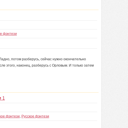
ое фэнтези
Ладно, потом разберусь, сейчас нужно окончательно
осле этого, наконец, разберусь с Орловым. И только затем
 1
кое фэнтези
,
Русское фэнтези