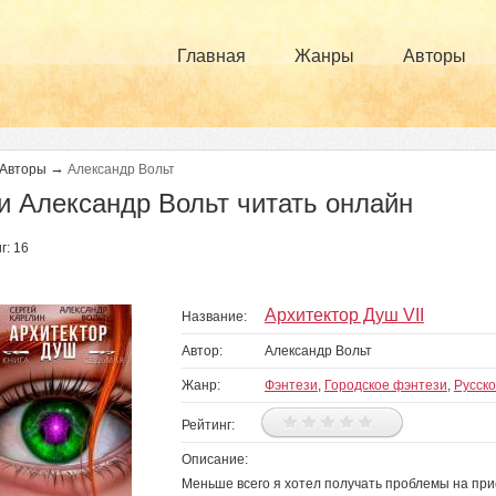
Главная
Жанры
Авторы
→
Авторы
Александр Вольт
и Александр Вольт читать онлайн
г: 16
Архитектор Душ VII
Название:
Автор:
Александр Вольт
Жанр:
Фэнтези
,
Городское фэнтези
,
Русск
Рейтинг:
Описание:
Меньше всего я хотел получать проблемы на при