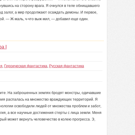
нувшись на сторону врага. Я очнулся в теле обнищавшего
од залог, а мир продолжают осаждать демоны. И первое,
вой. — Ж-жаль, ч-что выж-жил, — добавил еще один.
а I
ия
,
Героическая фантастика
,
Русская фантастика
ите. На заброшенных землях бродят монстры, одичавшие
ерия распалась на множество враждующих территорий. Я
хнологии освободили людей от множества проблем и забот,
агия, а все научные достижения стерты с лица земли. Меня
орый может вернуть человечество в колею прогресса. Э,