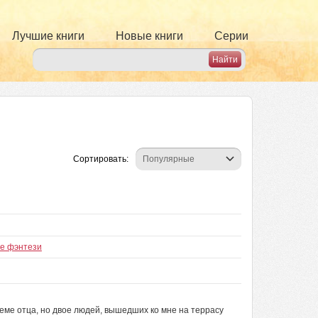
Лучшие книги
Новые книги
Серии
Сортировать:
ое фэнтези
еме отца, но двое людей, вышедших ко мне на террасу