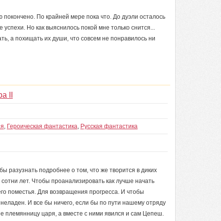
 покончено. По крайней мере пока что. До дуэли осталось
 успехи. Но как выяснилось покой мне только снится...
ать, а похищать их души, что совсем не понравилось ни
а II
ия
,
Героическая фантастика
,
Русская фантастика
бы разузнать подробнее о том, что же творится в диких
е сотни лет. Чтобы проанализировать как лучше начать
го поместья. Для возвращения прогресса. И чтобы
неладен. И все бы ничего, если бы по пути нашему отряду
е племянницу царя, а вместе с ними явился и сам Цепеш.