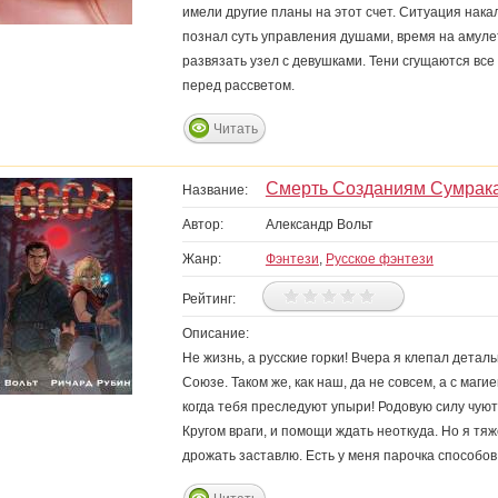
имели другие планы на этот счет. Ситуация накал
познал суть управления душами, время на амуле
развязать узел с девушками. Тени сгущаются все
перед рассветом.
Читать
Смерть Созданиям Сумрака
Название:
Автор:
Александр Вольт
Жанр:
Фэнтези
,
Русское фэнтези
Рейтинг:
Описание:
Не жизнь, а русские горки! Вчера я клепал детал
Союзе. Таком же, как наш, да не совсем, а с маги
когда тебя преследуют упыри! Родовую силу чуют,
Кругом враги, и помощи ждать неоткуда. Но я тяж
дрожать заставлю. Есть у меня парочка способо