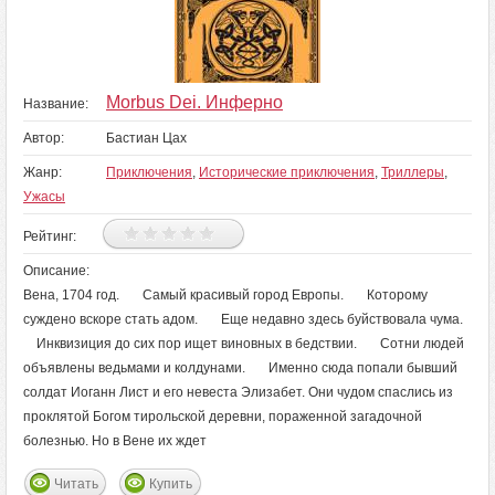
Morbus Dei. Инферно
Название:
Автор:
Бастиан Цах
Жанр:
Приключения
,
Исторические приключения
,
Триллеры
,
Ужасы
Рейтинг:
Описание:
Вена, 1704 год. Самый красивый город Европы. Которому
суждено вскоре стать адом. Еще недавно здесь буйствовала чума.
Инквизиция до сих пор ищет виновных в бедствии. Сотни людей
объявлены ведьмами и колдунами. Именно сюда попали бывший
солдат Иоганн Лист и его невеста Элизабет. Они чудом спаслись из
проклятой Богом тирольской деревни, пораженной загадочной
болезнью. Но в Вене их ждет
Читать
Купить