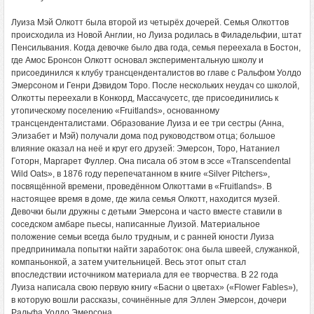
Луиза Мэй Олкотт была второй из четырёх дочерей. Семья Олкоттов
происходила из Новой Англии, но Луиза родилась в Филадельфии, штат
Пенсильвания. Когда девочке было два года, семья переехала в Бостон,
где Амос Бронсон Олкотт основал экспериментальную школу и
присоединился к клубу трансценденталистов во главе с Ральфом Уолдо
Эмерсоном и Генри Дэвидом Торо. После нескольких неудач со школой,
Олкотты переехали в Конкорд, Массачусетс, где присоединились к
утопическому поселению «Fruitlands», основанному
трансценденталистами. Образование Луиза и ее три сестры (Анна,
Элизабет и Мэй) получали дома под руководством отца; большое
влияние оказал на неё и круг его друзей: Эмерсон, Торо, Натаниел
Готорн, Маргарет Фуллер. Она писала об этом в эссе «Transcendental
Wild Oats», в 1876 году перепечатанном в книге «Silver Pitchers»,
посвящённой времени, проведённом Олкоттами в «Fruitlands». В
настоящее время в доме, где жила семья Олкотт, находится музей.
Девочки были дружны с детьми Эмерсона и часто вместе ставили в
соседском амбаре пьесы, написанные Луизой. Материальное
положение семьи всегда было трудным, и с ранней юности Луиза
предпринимала попытки найти заработок: она была швеей, служанкой,
компаньонкой, а затем учительницей. Весь этот опыт стал
впоследствии источником материала для ее творчества. В 22 года
Луиза написала свою первую книгу «Басни о цветах» («Flower Fables»),
в которую вошли рассказы, сочинённые для Эллен Эмерсон, дочери
Ральфа Уолдо Эмерсона.