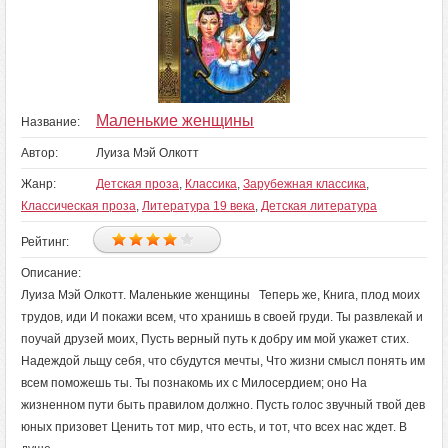
Маленькие женщины
Название:
Автор:
Луиза Мэй Олкотт
Жанр:
Детская проза
,
Классика
,
Зарубежная классика
,
Классическая проза
,
Литература 19 века
,
Детская литература
Рейтинг:
Описание:
Луиза Мэй Олкотт. Маленькие женщины Теперь же, Книга, плод моих
трудов, иди И покажи всем, что хранишь в своей груди. Ты развлекай и
поучай друзей моих, Пусть верный путь к добру им мой укажет стих.
Надеждой льщу себя, что сбудутся мечты, Что жизни смысл понять им
всем поможешь ты. Ты познакомь их с Милосердием; оно На
жизненном пути быть правилом должно. Пусть голос звучный твой дев
юных призовет Ценить тот мир, что есть, и тот, что всех нас ждет. В