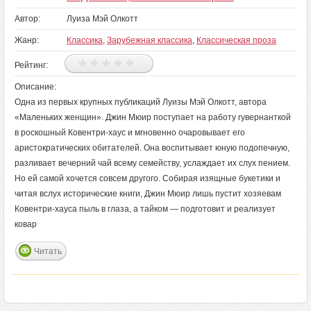
Автор:
Луиза Мэй Олкотт
Жанр:
Классика
,
Зарубежная классика
,
Классическая проза
Рейтинг:
Описание:
Одна из первых крупных публикаций Луизы Мэй Олкотт, автора
«Маленьких женщин». Джин Мюир поступает на работу гувернанткой
в роскошный Ковентри-хаус и мгновенно очаровывает его
аристократических обитателей. Она воспитывает юную подопечную,
разливает вечерний чай всему семейству, услаждает их слух пением.
Но ей самой хочется совсем другого. Собирая изящные букетики и
читая вслух исторические книги, Джин Мюир лишь пустит хозяевам
Ковентри-хауса пыль в глаза, а тайком — подготовит и реализует
ковар
Читать