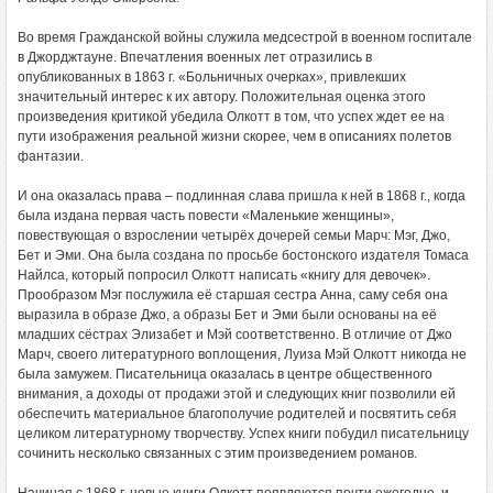
Во время Гражданской войны служила медсестрой в военном госпитале
в Джорджтауне. Впечатления военных лет отразились в
опубликованных в 1863 г. «Больничных очерках», привлекших
значительный интерес к их автору. Положительная оценка этого
произведения критикой убедила Олкотт в том, что успех ждет ее на
пути изображения реальной жизни скорее, чем в описаниях полетов
фантазии.
И она оказалась права – подлинная слава пришла к ней в 1868 г., когда
была издана первая часть повести «Маленькие женщины»,
повествующая о взрослении четырёх дочерей семьи Марч: Мэг, Джо,
Бет и Эми. Она была создана по просьбе бостонского издателя Томаса
Найлса, который попросил Олкотт написать «книгу для девочек».
Прообразом Мэг послужила её старшая сестра Анна, саму себя она
выразила в образе Джо, а образы Бет и Эми были основаны на её
младших сёстрах Элизабет и Мэй соответственно. В отличие от Джо
Марч, своего литературного воплощения, Луиза Мэй Олкотт никогда не
была замужем. Писательница оказалась в центре общественного
внимания, а доходы от продажи этой и следующих книг позволили ей
обеспечить материальное благополучие родителей и посвятить себя
целиком литературному творчеству. Успех книги побудил писательницу
сочинить несколько связанных с этим произведением романов.