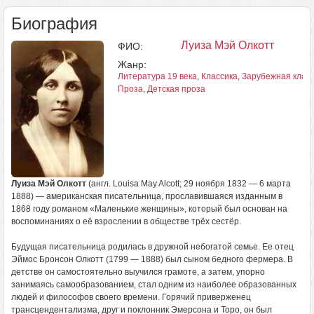
Биография
Луиза Мэй Олкотт
ФИО:
Жанр:
Литература 19 века
,
Классика
,
Зарубежная клас
Проза
,
Детская проза
Луиза Мэй Олкотт
(англ. Louisa May Alcott; 29 ноября 1832 — 6 марта
1888) — американская писательница, прославившаяся изданным в
1868 году романом «Маленькие женщины», который был основан на
воспоминаниях о её взрослении в обществе трёх сестёр.
Будущая писательница родилась в дружной небогатой семье. Ее отец
Эймос Бронсон Олкотт (1799 — 1888) был сыном бедного фермера. В
детстве он самостоятельно выучился грамоте, а затем, упорно
занимаясь самообразованием, стал одним из наиболее образованных
людей и философов своего времени. Горячий приверженец
трансцендентализма, друг и поклонник Эмерсона и Торо, он был