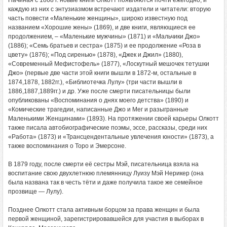
Начиная с 1868 г. новые книги Олкотт появляются почти ежегодно, и
каждую из них с энтузиазмом встречают издатели и читатели: вторую
часть повести «Маленькие женщины», широко известную под
названием «Хорошие жены» (1869), и две книги, являющиеся ее
продолжением, – «Маленькие мужчины» (1871) и «Мальчики Джо»
(1886); «Семь братьев и сестра» (1875) и ее продолжение «Роза в
цвету» (1876); «Под сиренью» (1878), «Джек и Джил» (1880),
«Современный Мефистофель» (1877), «Лоскутный мешочек тетушки
Джо» (первые две части этой книги вышли в 1872-м, остальные в
1874,1878, 1882гг.), «Библиотечка Лулу» (три части вышли в
1886,1887,1889гг.) и др. Уже после смерти писательницы были
опубликованы «Воспоминания о днях моего детства» (1890) и
«Комические трагедии, написанные Джо и Мег и разыгранные
Маленькими Женщинами» (1893). На протяжении своей карьеры Олкотт
также писала автобиографические поэмы, эссе, рассказы, среди них
«Работа» (1873) и «Трансцендентальные увлечения юности» (1873), а
также воспоминания о Торо и Эмерсоне.
В 1879 году, после смерти её сестры Мэй, писательница взяла на
воспитание свою двухлетнюю племянницу Луизу Мэй Нерикер (она
была названа так в честь тёти и даже получила такое же семейное
прозвище — Лулу).
Позднее Олкотт стала активным борцом за права женщин и была
первой женщиной, зарегистрировавшейся для участия в выборах в