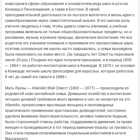
новатором в сфере образования и основателем ряда школ в штатах
Конкорд и Пенсильвания, а также в Бостоне. В своей
преподавательской деятельности он пытался воплотить в жизнь идеи о
самообразовании через самостоятельный анализ. В его школах роль
учителя сводилась к тому, чтобы давать советы ученикам, а учебная
программа включала не только общеобразовательные предметы, но и
рисование, музыку, изучение природы, физическое воспитание. Не все
родители его учеников понимали и принимали его прогрессивные идеи,
поэтому основанные им школы часто закрывались, а семья вынуждена
была переезжать на новое место. (За тридцать лет Олкотты перезжали
около 20 раз.) Позднее его идеи получили признание, и в период 1859
— 1864 г. он работал инспектором школ в Конкорде. В 1879 г. он основал
в Конкорде летнюю школу философии для взрослых, которая работала
9 лет до самой его смерти в 1888 г.
Мать Луизы — Абигейл Мэй Олкотт (1800 — 1877) — происходила из
родовитой ново-английской семьи. Домашнее хозяйство и воспитание
четырех дочерей требовали много времени и сил, но несмотря на это
Абигейл, прогрессивно мыслящая женщина и проповедница
практического применения христианских добродетелей, постоянно
уделяла внимание благотворительности, активно помогала бедным,
была сторонницей отмены рабства, поддерживала движение за права
женщин и проводившиеся в тот период кампании борьбы за трезвость.
Она стала первым оплачиваемым социальным работником в штате
Массачусетс.