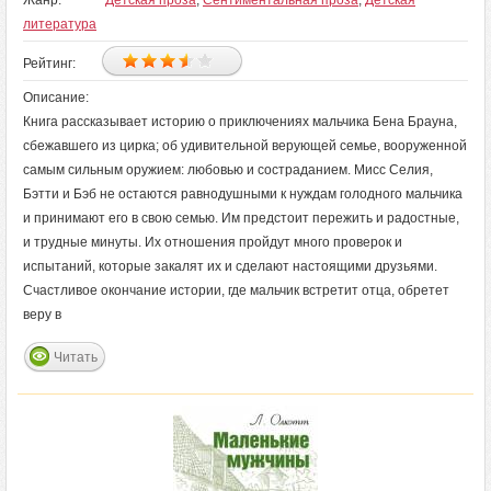
Жанр:
Детская проза
,
Сентиментальная проза
,
Детская
литература
Рейтинг:
Описание:
Книга рассказывает историю о приключениях мальчика Бена Брауна,
сбежавшего из цирка; об удивительной верующей семье, вооруженной
самым сильным оружием: любовью и состраданием. Мисс Селия,
Бэтти и Бэб не остаются равнодушными к нуждам голодного мальчика
и принимают его в свою семью. Им предстоит пережить и радостные,
и трудные минуты. Их отношения пройдут много проверок и
испытаний, которые закалят их и сделают настоящими друзьями.
Счастливое окончание истории, где мальчик встретит отца, обретет
веру в
Читать