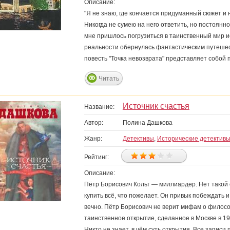
Описание:
"Я не знаю, где кончается придуманный сюжет и 
Никогда не сумею на него ответить, но постоянно
мне пришлось погрузиться в таинственный мир 
реальности обернулась фантастическим путеше
повесть "Точка невозврата" представляет собой 
Читать
Источник счастья
Название:
Автор:
Полина Дашкова
Жанр:
Детективы
,
Исторические детектив
Рейтинг:
Описание:
Пётр Борисович Кольт — миллиардер. Нет такой 
купить всё, что пожелает. Он привык побеждать 
вечно. Пётр Борисович не верит мифам о филосо
таинственное открытие, сделанное в Москве в 
Никто не знает, в чём суть открытия. Все запис