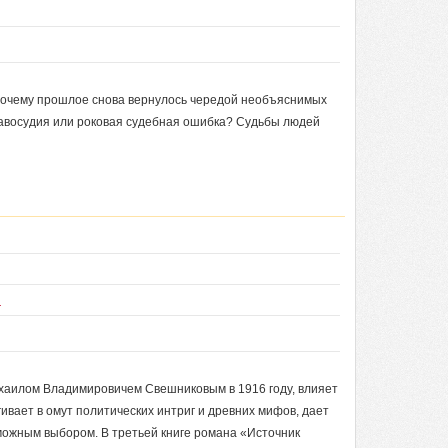
 почему прошлое снова вернулось чередой необъяснимых
равосудия или роковая судебная ошибка? Судьбы людей
ы
хаилом Владимировичем Свешниковым в 1916 году, влияет
ягивает в омут политических интриг и древних мифов, дает
можным выбором. В третьей книге романа «Источник