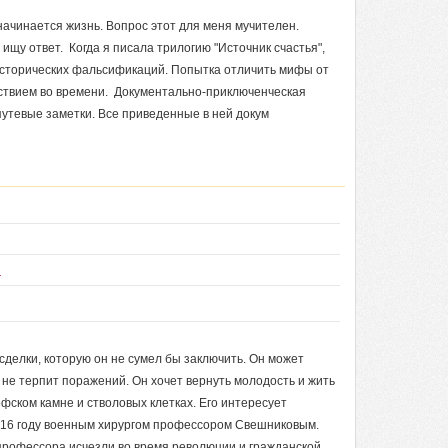
начинается жизнь. Вопрос этот для меня мучителен.
 ищу ответ. Когда я писала трилогию "Источник счастья",
исторических фальсификаций. Попытка отличить мифы от
ствием во времени. Документально-приключенческая
путевые заметки. Все приведенные в ней докум
ы
сделки, которую он не сумел бы заключить. Он может
и не терпит поражений. Он хочет вернуть молодость и жить
фском камне и стволовых клетках. Его интересует
1916 году военным хирургом профессором Свешниковым.
и профессора исчезли во время революции и гражданской