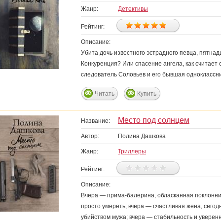
Жанр:
Детективы
Рейтинг:
Описание:
Убита дочь известного эстрадного певца, пятнад
Конкуренция? Или спасение ангела, как считае
следователь Соловьев и его бывшая одноклассн
Читать
Купить
Место под солнцем
Название:
Автор:
Полина Дашкова
Жанр:
Триллеры
Рейтинг:
Описание:
Вчера — прима-балерина, обласканная поклонник
просто умереть; вчера — счастливая жена, сег
убийством мужа; вчера — стабильность и уверенн