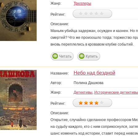
Жанр:
Триллеры
Рейтинг:
Описание:
Маньяк-убийца задержан, осужден и казнен. Но
смертей? Что же произошло тогда: торжество п
вновь переплелись в кровавом клубке событий.
Читать
Купить
Небо над бездной
Название:
Автор:
Полина Дашкова
Жанр:
Детективы
,
Исторические детектив
Рейтинг:
Описание:
Открытие, случайно сделанное профессором Ми
на судьбу каждого, кто с ним соприкоснулся, зат
шанс изменить ход истории, ставит перед невоз