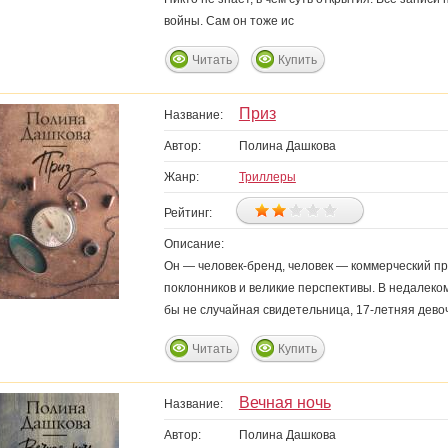
войны. Сам он тоже ис
Читать
Купить
Приз
Название:
Автор:
Полина Дашкова
Жанр:
Триллеры
Рейтинг:
Описание:
Он — человек-бренд, человек — коммерческий про
поклонников и великие перспективы. В недалеко
бы не случайная свидетельница, 17-летняя дево
Читать
Купить
Вечная ночь
Название:
Автор:
Полина Дашкова