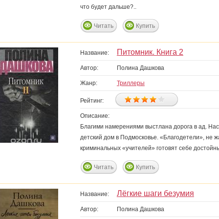
что будет дальше?..
Читать
Купить
Питомник. Книга 2
Название:
Автор:
Полина Дашкова
Жанр:
Триллеры
Рейтинг:
Описание:
Благими намерениями выстлана дорога в ад. На
детский дом в Подмосковье. «Благодетели», не 
криминальных «учителей» готовят себе достойн
Читать
Купить
Лёгкие шаги безумия
Название:
Автор:
Полина Дашкова