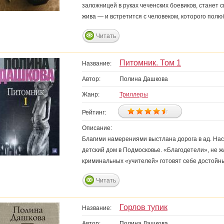
заложницей в руках чеченских боевиков, станет 
жива — и встретится с человеком, которого пол
Читать
Питомник. Том 1
Название:
Автор:
Полина Дашкова
Жанр:
Триллеры
Рейтинг:
Описание:
Благими намерениями выстлана дорога в ад. На
детский дом в Подмосковье. «Благодетели», не 
криминальных «учителей» готовят себе достойн
Читать
Горлов тупик
Название:
Автор:
Полина Дашкова