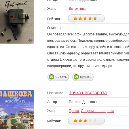
Жанр:
Детективы
Рейтинг:
Описание:
Он потерял все: офицерское звание, высокую дол
вел, развалилось. Подследственные освобожден
сдаваться. Он сохранил веру в себя и в свою ос
блестящую карьеру, обрастает влиятельными зн
отдела ЦК считают его своим, полезным, надежны
спецоперации, которую многие годы ра
Читать
Купить
Точка невозврата
Название:
Автор:
Полина Дашкова
Жанр:
Проза
,
Современная проза
Рейтинг: