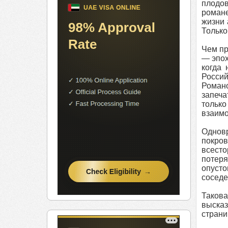
плодов
романе
жизни 
Только
Чем пр
— эпох
когда 
Россий
Роман
запеча
тольк
взаимо
Одновр
покро
всесто
потер
опусто
соседе
Таков
выска
страни