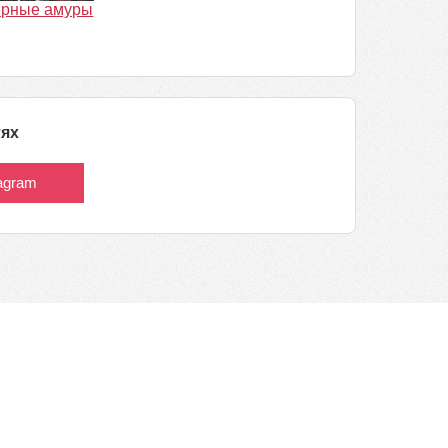
рные амуры
тях
tagram