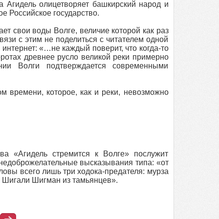
а Агидель олицетворяет башкирский народ и
ое Российское государство.
ет свои воды Волге, величие которой как раз
вязи с этим не поделиться с читателем одной
нтернет: «…не каждый поверит, что когда-то
оротах древнее русло великой реки примерно
нии Волги подтверждается современными
м времени, которое, как и реки, невозможно
ва «Агидель стремится к Волге» послужит
 недоброжелательные высказывания типа: «от
овы всего лишь три ходока-предателя: мурза
и Шигали Шигман из тамьянцев».