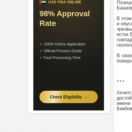
Позици
Башкор
В этом
и обус
чрезвы
исток 
совпа
геолог
В свою
поверн
* * *
Хочет
достой
имени 
Бикбов