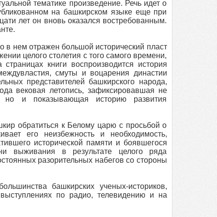
уальной тематике произведение. Речь идет о
публикованном на башкирском языке еще при
цати лет он вновь оказался востребованным.
нте.
о в нем отражен большой исторический пласт
нии целого столетия с того самого времени,
 страницах книги воспроизводится история
междувластия, смуты и воцарения династии
льных представителей башкирского народа,
ода вековая летопись, зафиксировавшая не
, но и показывающая историю развития
кир обратиться к Белому царю с просьбой о
кивает его неизбежность и необходимость,
атившего исторической памяти и боявшегося
ани выживания в результате целого ряда
остоянных разорительных набегов со стороны
большинства башкирских ученых-историков,
ыступлениях по радио, телевидению и на