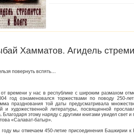
бай Хамматов. Агидель стреми
ельзя повернуть вспять…
от времени у нас в республике с широким размахом отм
2004 год ознаменовался торжествами по поводу 250-л
амма празднования той даты предусматривала множеств
ой и художественной литературы, посвященной прослав
. Благодаря этому наряду с другими книгами увидел свет 
ова «Салават-батыр».
 году мы отмечаем 450-летие присоединения Башкирии к Р