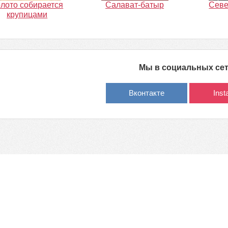
лото собирается
Салават-батыр
Севе
крупицами
Мы в социальных се
Вконтакте
Ins