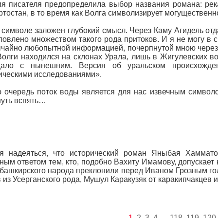
я писателя предопределила выбор названия романа: рек
тостан, в то время как Волга символизирует могущественн
 символе заложен глубокий смысл. Через Каму Агидель отда
ловлено множеством такого рода притоков. И я не могу в с
чайно любопытной информацией, почерпнутой мною через и
Волги находился на склонах Урала, лишь в Жигулевских в
дало с нынешним. Версия об уральском происхожде
ическими исследованиями».
 очередь поток воды является для нас извечным символо
уть вспять…
ся надеяться, что исторический роман Яныбая Хаммато
ным ответом тем, кто, подобно Вахиту Имамову, допускает
башкирского народа преклонили перед Иваном Грозным гол
 из Усерганского рода, Мушул Каракузяк от каракипчакцев 
1
2
3
4
118
119
120