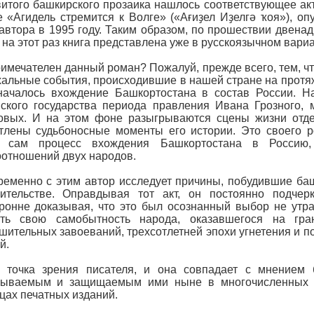
итого башкирского прозаика нашлось соответствующее акт
 «Агидель стремится к Волге» («Ағиҙел Иҙелгә ҡоя»), о
автора в 1995 году. Таким образом, по прошествии двенад
 на этот раз книга представлена уже в русскоязычном вариа
имечателен данный роман? Пожалуй, прежде всего, тем, чт
альные события, происходившие в нашей стране на протяже
началось вхождение Башкортостана в состав России. На
ского государства периода правления Ивана Грозного, 
овых. И на этом фоне разыгрываются сцены жизни отде
тлены судьбоносные моменты его истории. Это своего р
о сам процесс вхождения Башкортостана в Россию
отношений двух народов.
еменно с этим автор исследует причины, побудившие баш
вительстве. Оправдывая тот акт, он постоянно подчер
ронне доказывая, что это был осознанный выбор не утр
ять свою самобытность народа, оказавшегося на гр
шительных завоеваний, трехсотлетней эпохи угнетения и п
й.
а точка зрения писателя, и она совпадает с мнением 
зываемым и защищаемым ими ныне в многочисленных в
цах печатных изданий.