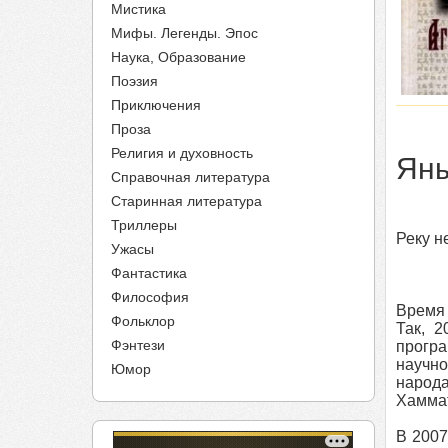
Мистика
Мифы. Легенды. Эпос
Наука, Образование
Поэзия
Приключения
Проза
Религия и духовность
Яны
Справочная литература
Старинная литература
Триллеры
Реку н
Ужасы
Фантастика
Философия
Время 
Фольклор
Так, 
Фэнтези
прогр
научн
Юмор
народа
Хаммат
В 2007