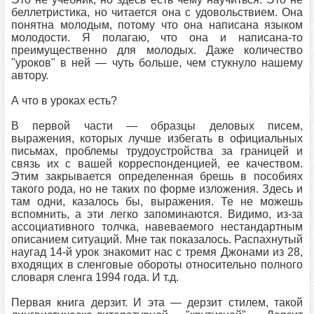
беллетристика, но читается она с удовольствием. Она
понятна молодым, потому что она написана языком
молодости. Я полагаю, что она и написана-то
преимущественно для молодых. Даже количество
"уроков" в ней — чуть больше, чем стукнуло нашему
автору.
А что в уроках есть?
В первой части — образцы деловых писем,
выражения, которых лучше избегать в официальных
письмах, проблемы трудоустройства за границей и
связь их с вашей корреспонденцией, ее качеством.
Этим закрывается определенная брешь в пособиях
такого рода, но не таких по форме изложения. Здесь и
там одни, казалось бы, выражения. Те не можешь
вспомнить, а эти легко запоминаются. Видимо, из-за
ассоциативного толчка, навеваемого нестандартным
описанием ситуаций. Мне так показалось. Распахнутый
наугад 14-й урок знакомит нас с тремя Джонами из 28,
входящих в сленговые обороты относительно полного
словаря сленга 1994 года. И т.д.
Первая книга дерзит. И эта — дерзит стилем, такой