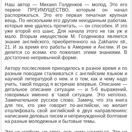
Наш автор — Михаил Голденков — молод. Это его
первое ПРЕИМУЩЕСТВО, которым он начал
распоряжаться. Это его первая печатная крупная
вещь. По нескольким его другим неизданным работам.
которые мне удалось прочитать, — он способен. И это
уже второй его шанс. Для начала этого не так уж и
мало. Вторым имуществом M. Голденкова является
знание английского, приобретенного на Zakharov str.,
21. И за время его работы в Америке и Англии. И он
делится со всеми. кто пожелает. этими знаниями. В
достаточно непривычной форме.
Автору послесловия приходилось в разное время и по
разным поводам сталкиваться с английским языком и
научной литературой о нем. и о том, как и чему надо
учить, такой подход я встречаю впервые. Описание —
детальное описание ситуации — и 5-6 выражений,
говоримых именно в такой ситуации. Это неплохо.
Замечательное русское слово. Замечу, что эта книга
для тех, кто уже говорит по-английски, но желает
отшлифовать свой английский в двух направлениях:
написании деловых писем и непринужденной болтовне
на разные молодежные и бытовые темы.
Это не учебник, но здесь есть чему научиться. Это не