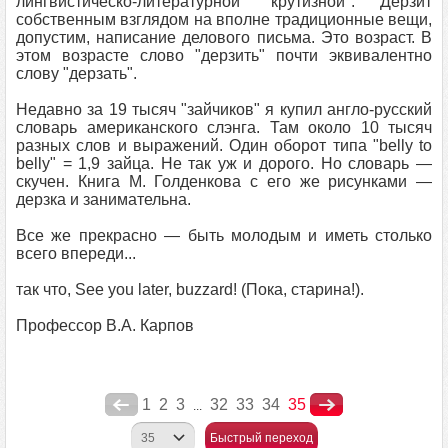
лингвистическо-литературной "крутизной". Дерзит
собственным взглядом на вполне традиционные вещи,
допустим, написание делового письма. Это возраст. В
этом возрасте слово "дерзить" почти эквивалентно
слову "дерзать".
Недавно за 19 тысяч "зайчиков" я купил англо-русский
словарь американского слэнга. Там около 10 тысяч
разных слов и выражений. Один оборот типа "belly to
belly" = 1,9 зайца. Не так уж и дорого. Но словарь —
скучен. Книга М. Голденкова с его же рисунками —
дерзка и занимательна.
Все же прекрасно — быть молодым и иметь столько
всего впереди...
так что, See you later, buzzard! (Пока, старина!).
Профессор В.А. Карпов
1
2
3
32
33
34
35
...
Быстрый переход