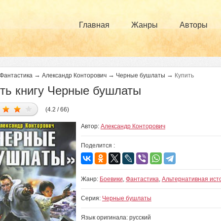
Главная
Жанры
Авторы
→
→
→
Фантастика
Александр Конторович
Черные бушлаты
Купить
ть книгу Черные бушлаты
(4.2 / 66)
Автор:
Александр Конторович
Поделится :
Жанр:
Боевики
,
Фантастика
,
Альтернативная ист
Серия:
Черные бушлаты
Язык оригинала: русский