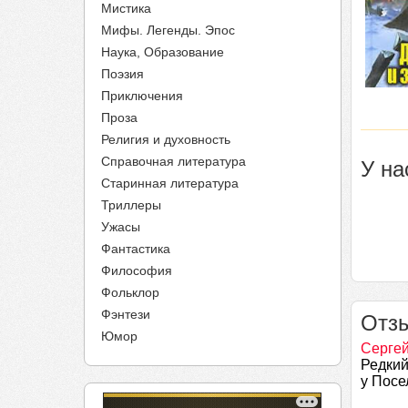
Мистика
Мифы. Легенды. Эпос
Наука, Образование
Поэзия
Приключения
Проза
Религия и духовность
Справочная литература
У на
Старинная литература
Триллеры
Ужасы
Фантастика
Философия
Фольклор
Фэнтези
Отзы
Юмор
Серге
Редкий
у Посе