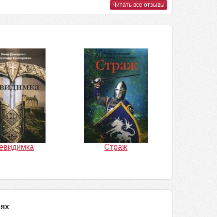
Читать все отзывы
евидимка
Страж
тях