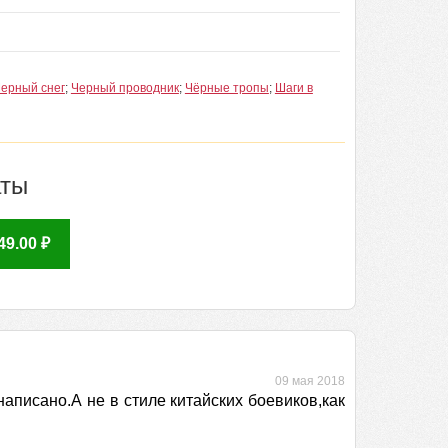
ерный снег
;
Черный проводник
;
Чёрные тропы
;
Шаги в
аты
9.00 ₽
09 мая 2018
аписано.А не в стиле китайских боевиков,как