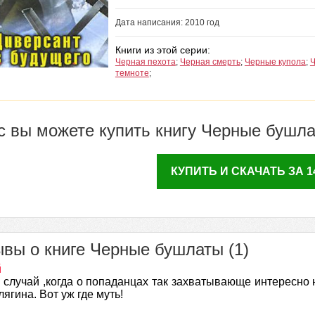
Дата написания: 2010 год
Книги из этой серии:
Черная пехота
;
Черная смерть
;
Черные купола
;
Ч
темноте
;
с вы можете купить книгу Черные бушл
КУПИТЬ И СКАЧАТЬ ЗА 14
вы о книге Черные бушлаты (1)
й
 случай ,когда о попаданцах так захватывающе интересно н
лягина. Вот уж где муть!