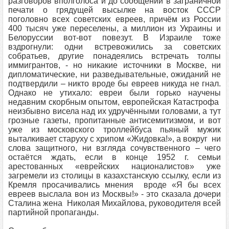
разговоров вполголоса и до сообщений в заграничной
печати о грядущей высылке на восток СССР
поголовно всех советских евреев, причём из России
400 тысяч уже переселены, а миллион из Украины и
Белоруссии вот-вот повезут. В Израиле тоже
вздрогнули: одни встревожились за советских
собратьев, другие понадеялись встречать толпы
иммигрантов, - но никакие источники в Москве, ни
дипломатические, ни разведывательные, ожиданий не
подтвердили – никто вроде бы евреев никуда не гнал.
Однако не утихало: евреи были горько научены
недавним скорбным опытом, европейская Катастрофа
неизбывно висела над их удручёнными головами, а тут
грозные газеты, пропитанные антисемитизмом, и вот
уже из московского троллейбуса пьяный мужик
выталкивает старуху с хрипом «Жидовка!», а вокруг ни
слова защитного, ни взгляда сочувственного – чего
остаётся ждать, если в конце 1952 г. семьи
арестованных «еврейских националистов» уже
загремели из столицы в казахстанскую ссылку, если из
Кремля просачивались мнения вроде «Я бы всех
евреев выслала вон из Москвы!» - это сказала дочери
Сталина жена Николая Михайлова, руководителя всей
партийной пропаганды.