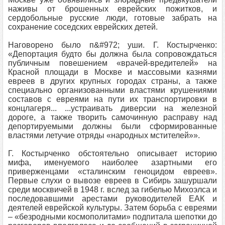
наживы от брошенных еврейских пожитков, и
сердобольные русские люди, готовые забрать на
сохранение соседских еврейских детей.
Наговорено было п&#972; уши. Г. Костырченко:
«Депортация будто бы должна была сопровождаться
публичным повешением «врачей-вредителей» на
Красной площади в Москве и массовыми казнями
евреев в других крупных городах страны, а также
специально организованными властями крушениями
составов с евреями на пути их транспортировки в
концлагеря... ...устраивать диверсии на железной
дороге, а также творить самочинную расправу над
депортируемыми должны были сформированные
властями летучие отряды «народных мстителей»».
Г. Костырченко обстоятельно описывает историю
мифа, именуемого наиболее азартными его
приверженцами «сталинским геноцидом евреев».
Первые слухи о вывозе евреев в Сибирь зашуршали
среди москвичей в 1948 г. вслед за гибелью Михоэлса и
последовавшими арестами руководителей ЕАК и
деятелей еврейской культуры. Затем борьба с евреями
– «безродными космополитами» подпитала шепотки до