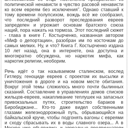
политической ненависти в чувство расовой ненависти
ко всем евреям без исключения". Однако ставший к
тому времени полупсихом, вождь всё же сообразил,
что последний разворот преследования евреев
запределен и угрожает основам братского союза
наций, пора нажать на тормоза. Этот последний сюжет
- глава в книге Г. Костырченко, названная автором
«Миф о депортации», разобран им по косточкам до
самых мелких. Ну, и что? Книга Г. Костырченко издана
10 лет назад, она в интернете, она доступна и
многократно обсуждена, но наркотик мифа, как
наркотик религии, необорим.
Речь идёт о так называемом сталинском, вослед
Гитлеру, геноциде евреев с проектом их высылки и
уничтожения в дороге и на новом месте обитания.
Вокруг этой темы сложилось много почти былинных
сказаний. Составление в управлениях домов списков
жильцов-евреев, накапливание теплушек на запасных
привокзальных путях, строительство бараков в
Биробиджане... Кто-то даже видел собственными
глазами железнодорожный путь, обрывающийся на
байкальской круче, чтобы подгонять вагоны с евреями
и сходу сбрасывать их в воды славного озера... А в
Москве уже объявились и злорадные предвкушатели