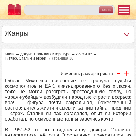
Жанры
→
→
→
Книги
Документальная литература
Аб Мише
→
Гитлер, Сталин и евреи
страница 16
-
+
Изменить размер шрифта
Гибель Михоэлса население не тронула, судьбы
космополитов и ЕАК, ликвидированного без огласки,
тоже не могли разогреть простодушную толпу, но
«врачи-убийцы» возбудили народные страсти всерьёз:
врач – фигура почти сакральная, божественный
распорядитель жизни и смерти, за ним тайна, пред ним
– страх. Сталин ли так догадался, опыт ли истории
сработал, но охмуренные толпы завелись круто.
В 1951-52 гг. по свидетельству дочери Сталина
антисемитизм её отца "постепенно превратился из