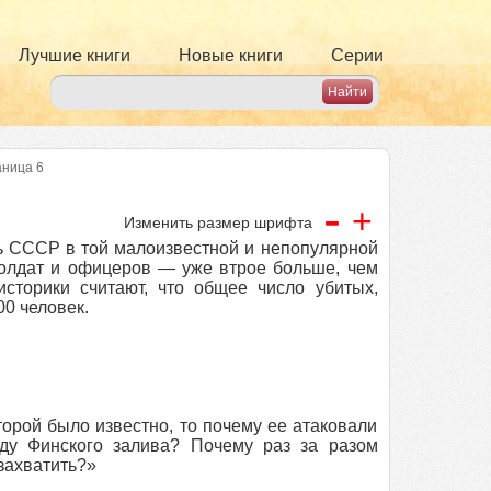
Лучшие книги
Новые книги
Серии
аница 6
-
+
Изменить размер шрифта
рь СССР в той малоизвестной и непопулярной
солдат и офицеров — уже втрое больше, чем
сторики считают, что общее число убитых,
0 человек.
орой было известно, то почему ее атаковали
ду Финского залива? Почему раз за разом
захватить?»