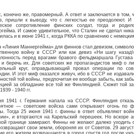
, конечно же, правомерный. А ответ и заключается в том,
, пришли к выводу, что с легкостью ее преодолеют. И
ческое сопротивление финских солдат, тогда и род
гейма. И самое удивительное, что Сталин не сделал ник
илась и в июне 1941 г., когда РККА по сравнению с немецки
 «Линия Маннергейма» для финнов стал девизом, символом
ственную войну в СССР или как девиз «Ни шагу назад!
лонность перед врагами бравого фельдмаршала Густава 
 и беречь их. Для советских же пропагандистов миф о л
тельный круг, оправдывающий провал операции по сов
дии. И этот миф оказался живуч, ибо в СССР не издавал
ностей той войны, предпочитая ее вообще забыть, как забы
цией за обладание все той же Финляндией. Сюжет той з
939 - 1940 гг.
я 1941 г. Германия напала на СССР. Финляндия отказы
оятное — советские войска сами открывают огонь по ф
ы. Тогда 25 июня 1941 г. финны в ответ объявляют во
ии», и вторгаются на Карельский перешеек. Но вскоре 
кой границе замирают. Финны не желают далеко уходить от
озвращают свои земли, обороняя их от Советов. 29 август
е его жители возвращаются в город спустя год после ухо