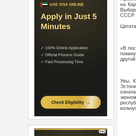
на Кар
Выборг
СССР. 
Цитата
«В пос
покину
другой
Увы, К
Эстони
означ
эконом
респуб
кольчу