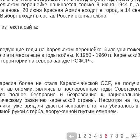
ельском перешейке начинается только 9 июня 1944 г., 
а вновь. 20 июня Красная Армия входит в город, а 14 с
Выборг входит в состав России окончательно.
 из текста сайта:
ледующие годы на Карельском перешейке было уничтожен
ли эти места еще в годы войны. К 1950 - 1960 гг. Карельск
 территории на северо-западе РСФСР».
арелия более не стала Карело-Финской ССР, не получил
я, автономии, являясь в послевоенные годы Советског
ало полное бесправие и безразличие к национально
ическому развитию карельской страны. Несмотря на то,
лики, уже вряд ли удастся исправить то, что убивалось в
жной рукой с герба, вооруженной гнутым елманем.
1
2
3
4
5
6
7
8
9
94
...