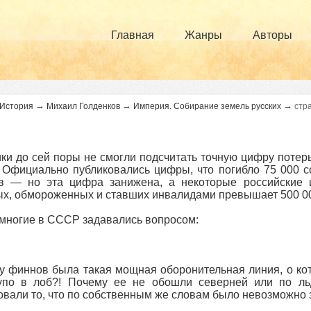
Главная
Жанры
Авторы
→
→
→
История
Михаил Голденков
Империя. Собирание земель русских
стр
ки до сей поры не смогли подсчитать точную цифру поте
 Официально публиковались цифры, что погибло 75 000 
в — но эта цифра занижена, а некоторые российские и
х, обмороженных и ставших инвалидами превышает 500 00
многие в СССР задавались вопросом:
у финнов была такая мощная оборонительная линия, о кот
лупо в лоб?! Почему ее не обошли северней или по ль
вали то, что по собственным же словам было невозможно 