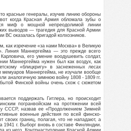
 что красные генералы, изучив линию обороны
 вот когда Красная Армия обломала зубы о
ился миф о мощной непреодолимой линии
аких выводов — трагедия для Красной Армии
ми ВС оказалась бригадой колхозников.
, как изречение «за нами Москва» в Великую
». Линия Маннергейма — это прежде всего
Карловича, его умение воодушевить солдат,
инии Маннергейма нужен был как воздух, как
етскому «блицкригу» в заснеженных лесах
и мемуаров Маннергейма, не изучали вообще
ли аналогичную зимнюю войну 1808 - 1809 гг.
абытой Финской войны очень схож с сюжетом
вается поддержать Гитлера, но происходит
инским погранвойскам на протяжении всей
йну СССР, назвав ее «Продолжением Зимней
активные военные действия по всей финско-
 своих границ, полагая, что не нападают, а
а 1941 г. Выборг вновь в составе Финляндии.
да из него. Контрнаступление Красной Армии