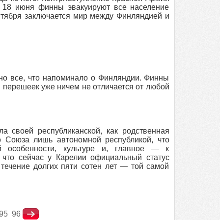
а 18 июня финны эвакуируют все население
ентября заключается мир между Финляндией и
о все, что напоминало о Финляндии. Финны
ий перешеек уже ничем не отличается от любой
а своей республиканской, как родственная
о Союза лишь автономной республикой, что
й особенности, культуре и, главное — к
 что сейчас у Карелии официальный статус
 течение долгих пяти сотен лет — той самой
95
96