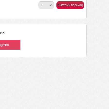
Быстрый переход
тях
tagram