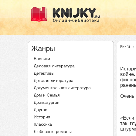
→
Жанры
Книги
Боевики
Деловая литература
Истори
Детективы
войне.
финно
Детская литература
ранены
Документальная литература
Дом и Семья
Очень 
Драматургия
Другое
История
«Если 
так г
Классика
штурмо
Любовные романы