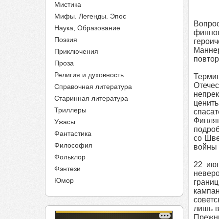
Мистика
Мифы. Легенды. Эпос
Вопрос
Наука, Образование
финнов
Поэзия
герои
Маннер
Приключения
повтор
Проза
Религия и духовность
Термин
Отече
Справочная литература
непрек
Старинная литература
ценить
Триллеры
спаса
Финлян
Ужасы
подроб
Фантастика
со Шве
Философия
войны 1
Фольклор
22 июн
Фэнтези
невер
Юмор
границ
кампан
советс
лишь в
Прежни