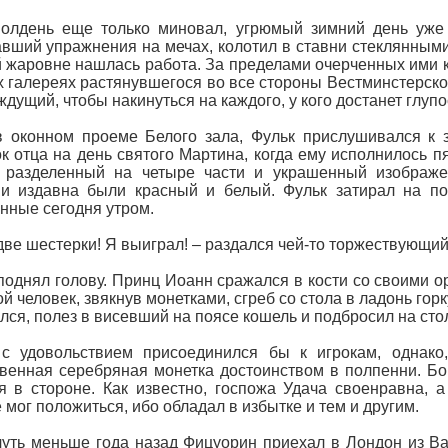
олдень еще только миновал, угрюмый зимний день уже 
вший упражнения на мечах, колотил в ставни стеклянными
 жаровне нашлась работа. За пределами очерченных ими кр
 галереях растянувшегося во все стороны Вестминстерског
 ждущий, чтобы накинуться на каждого, у кого достанет глуп
в оконном проеме Белого зала, Фульк прислушивался к
к отца на день святого Мартина, когда ему исполнилось п
, разделенный на четыре части и украшенный изображ
ми издавна были красный и белый. Фульк затирал на п
нные сегодня утром.
 две шестерки! Я выиграл! – раздался чей-то торжествующий
поднял голову. Принц Иоанн сражался в кости со своими о
й человек, звякнув монетками, сгреб со стола в ладонь гор
лся, полез в висевший на поясе кошель и подбросил на сто
с удовольствием присоединился бы к игрокам, однако,
венная серебряная монетка достоинством в полпенни. Бо
я в стороне. Как известно, госпожа Удача своенравна, 
 мог положиться, ибо обладал в избытке и тем и другим.
чуть меньше года назад Фицуорин приехал в Лондон из В