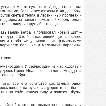
уступал место сумеркам. Дождь со снегом,
 иголками. Горели все факелы и канделябры,
угов света и тепла, в лестничных пролетах и
о дворца затаился промозглый холод, только
ости выглянуть наружу без плаща.
 завыванию ветра и полировал новый щит –
ятнадцать. Это был настоящий щит взрослого
ением герба Фицуоринов – их фамильными
оверхности большие и маленькие царапины,
 голос.
руженосцами. И сейчас один из них, кудрявый
ку денег. Принц Иоанн, юноша лет семнадцати,
л еще серебра.
 увы, все его богатство составляла одна-
рись юноши на руках, Фицуорин точно бы не
а вот на собственную силу и ловкость Фульк
аллийской марки, остальные юноши поначалу