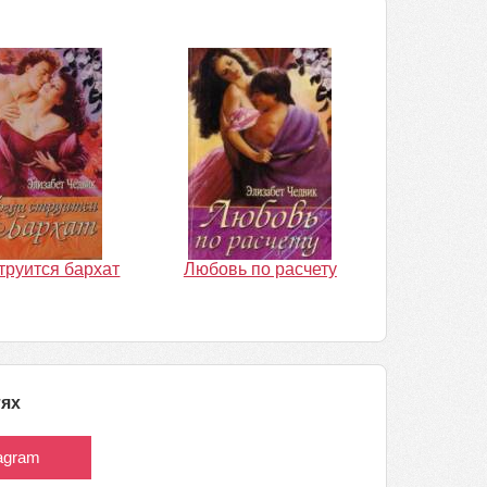
струится бархат
Любовь по расчету
тях
tagram