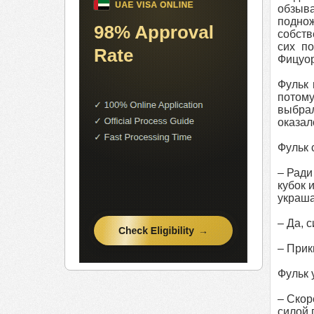
обзыва
поднож
собств
сих п
Фицуор
Фульк 
потому
выбрал
оказал
Фульк 
– Ради
кубок 
украша
– Да, 
– Прик
Фульк 
– Скор
силой 