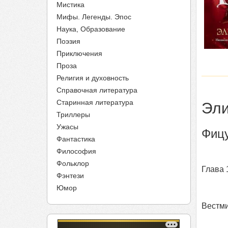
Мистика
Мифы. Легенды. Эпос
Наука, Образование
Поэзия
Приключения
Проза
Религия и духовность
Справочная литература
Старинная литература
Эли
Триллеры
Ужасы
Фицу
Фантастика
Философия
Фольклор
Глава 
Фэнтези
Юмор
Вестми