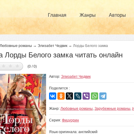
Главная
Жанры
Авторы
→
→
Любовные романы
Элизабет Чедвик
Лорды Белого замка
а Лорды Белого замка читать онлайн
(0 / 0)
Автор:
Элизабет Чедвик
Поделится :
Жанр:
Любовные романы
,
Зарубежные романы
,
Серия:
Фицуорин
Язык оригинала: английский