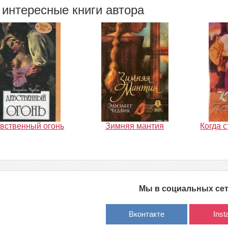
интересные книги автора
вственный огонь
Зимняя мантия
Когда 
Мы в социальных се
Вконтакте
Ins