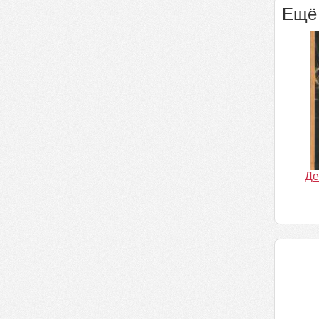
Ещё 
Де