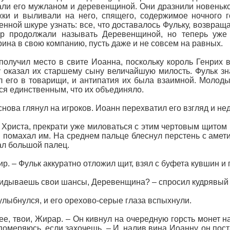
ли его мужланом и деревенщиной. Они дразнили новеньког
ки и выливали на него, спящего, содержимое ночного г
енной шкуре узнать: все, что доставалось Фульку, возвращ
ор продолжали называть Деревенщиной, но теперь уже 
ина в свою компанию, пусть даже и не совсем на равных.
получил место в свите Иоанна, поскольку король Генрих
 оказал их старшему сыну величайшую милость. Фульк зн
 его в товарищи, и антипатия их была взаимной. Молоды
ся единственным, что их объединяло.
снова глянул на игроков. Иоанн перехватил его взгляд и не
 Христа, прекрати уже миловаться с этим чертовым щитом 
и помахал им. На среднем пальце блеснул перстень с амети
л большой палец.
сир. – Фульк аккуратно отложил щит, взял с буфета кувшин 
идываешь свои шансы, Деревенщина? – спросил кудрявый
улыбнулся, и его орехово-серые глаза вспыхнули.
ее, твои, Жирар. – Он кивнул на очередную горсть монет на
померяюсь, если захочешь. – И, налив вина Иоанну, он пос