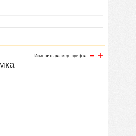
-
+
Изменить размер шрифта
амка