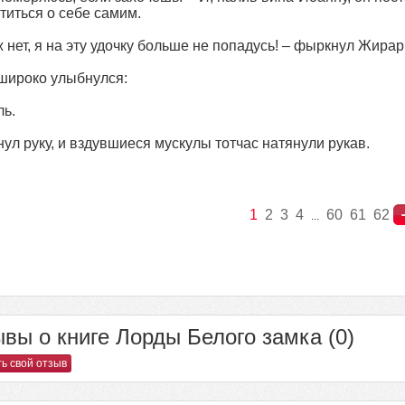
титься о себе самим.
ж нет, я на эту удочку больше не попадусь! – фыркнул Жирар
широко улыбнулся:
ль.
нул руку, и вздувшиеся мускулы тотчас натянули рукав.
1
2
3
4
60
61
62
...
вы о книге Лорды Белого замка (0)
ь свой отзыв