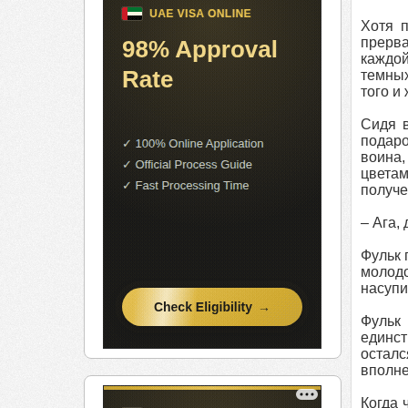
Хотя п
прерва
каждой
темных
того и
Сидя 
подаро
воина
цвета
получе
– Ага,
Фульк 
молодо
насупи
Фульк 
единст
осталс
вполне
Когда 