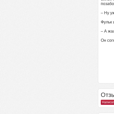
позабо
– Ну у
Фульк 
– А жа
Он сог
Отзы
Написат