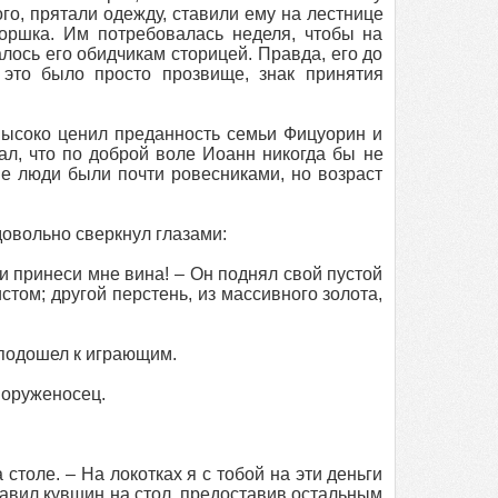
о, прятали одежду, ставили ему на лестнице
оршка. Им потребовалась неделя, чтобы на
алось его обидчикам сторицей. Правда, его до
это было просто прозвище, знак принятия
 высоко ценил преданность семьи Фицуорин и
ал, что по доброй воле Иоанн никогда бы не
е люди были почти ровесниками, но возраст
довольно сверкнул глазами:
и принеси мне вина! – Он поднял свой пустой
стом; другой перстень, из массивного золота,
и подошел к играющим.
 оруженосец.
 столе. – На локотках я с тобой на эти деньги
тавил кувшин на стол, предоставив остальным