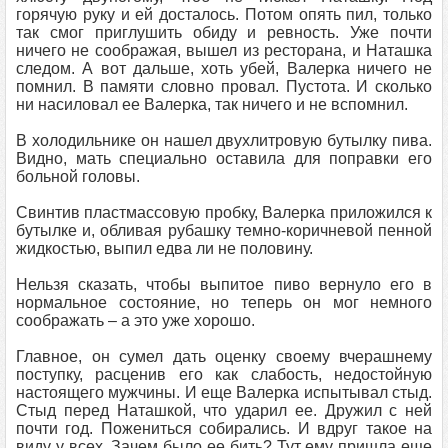
горячую руку и ей досталось. Потом опять пил, только
так смог приглушить обиду и ревность. Уже почти
ничего не соображая, вышел из ресторана, и Наташка
следом. А вот дальше, хоть убей, Валерка ничего не
помнил. В памяти словно провал. Пустота. И сколько
ни насиловал ее Валерка, так ничего и не вспомнил.
В холодильнике он нашел двухлитровую бутылку пива.
Видно, мать специально оставила для поправки его
больной головы.
Свинтив пластмассовую пробку, Валерка приложился к
бутылке и, обливая рубашку темно-коричневой пенной
жидкостью, выпил едва ли не половину.
Нельзя сказать, чтобы выпитое пиво вернуло его в
нормальное состояние, но теперь он мог немного
соображать – а это уже хорошо.
Главное, он сумел дать оценку своему вчерашнему
поступку, расценив его как слабость, недостойную
настоящего мужчины. И еще Валерка испытывал стыд.
Стыд перед Наташкой, что ударил ее. Дружил с ней
почти год. Пожениться собирались. И вдруг такое на
виду у всех. Зачем было ее бить? Тут ему пришла еще