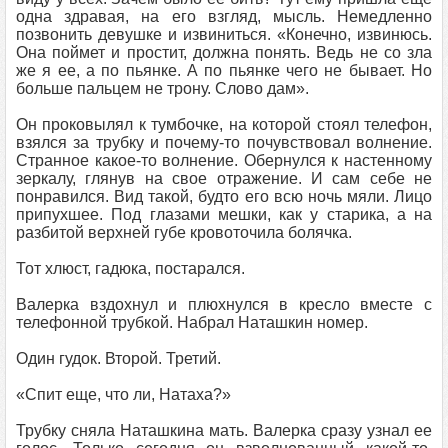
одна здравая, на его взгляд, мысль. Немедленно
позвонить девушке и извиниться. «Конечно, извинюсь.
Она поймет и простит, должна понять. Ведь не со зла
же я ее, а по пьянке. А по пьянке чего не бывает. Но
больше пальцем не трону. Слово дам».
Он проковылял к тумбочке, на которой стоял телефон,
взялся за трубку и почему-то почувствовал волнение.
Странное какое-то волнение. Обернулся к настенному
зеркалу, глянув на свое отражение. И сам себе не
понравился. Вид такой, будто его всю ночь мяли. Лицо
припухшее. Под глазами мешки, как у старика, а на
разбитой верхней губе кровоточила болячка.
Тот хлюст, гадюка, постарался.
Валерка вздохнул и плюхнулся в кресло вместе с
телефонной трубкой. Набрал Наташкин номер.
Один гудок. Второй. Третий.
«Спит еще, что ли, Натаха?»
Трубку сняла Наташкина мать. Валерка сразу узнал ее