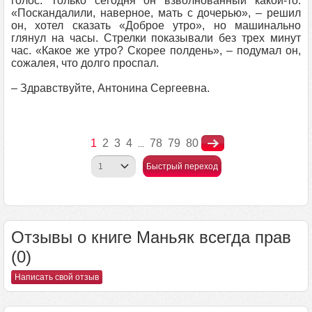
голос. Только сегодня он взволнованный какой-то.
«Поскандалили, наверное, мать с дочерью», – решил
он, хотел сказать «Доброе утро», но машинально
глянул на часы. Стрелки показывали без трех минут
час. «Какое же утро? Скорее полдень», – подумал он,
сожалея, что долго проспал.
– Здравствуйте, Антонина Сергеевна.
1
2
3
4
78
79
80
...
Быстрый переход
Отзывы о книге Маньяк всегда прав
(0)
Написать свой отзыв