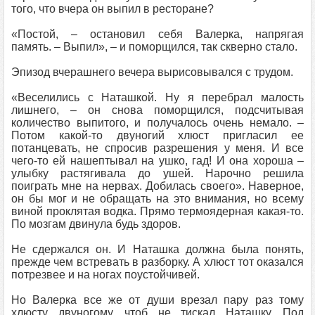
того, что вчера он выпил в ресторане?
«Постой, – остановил себя Валерка, напрягая
память. – Выпил», – и поморщился, так скверно стало.
Эпизод вчерашнего вечера вырисовывался с трудом.
«Веселились с Наташкой. Ну я перебрал малость
лишнего, – он снова поморщился, подсчитывая
количество выпитого, и получалось очень немало. –
Потом какой-то двуногий хлюст пригласил ее
потанцевать, не спросив разрешения у меня. И все
чего-то ей нашептывал на ушко, гад! И она хороша –
улыбку растягивала до ушей. Нарочно решила
поиграть мне на нервах. Добилась своего». Наверное,
он бы мог и не обращать на это внимания, но всему
виной проклятая водка. Прямо термоядерная какая-то.
По мозгам двинула будь здоров.
Не сдержался он. И Наташка должна была понять,
прежде чем встревать в разборку. А хлюст тот оказался
потрезвее и на ногах поустойчивей.
Но Валерка все же от души врезал пару раз тому
хлюсту двуногому, чтоб не тискал Наташку. Под