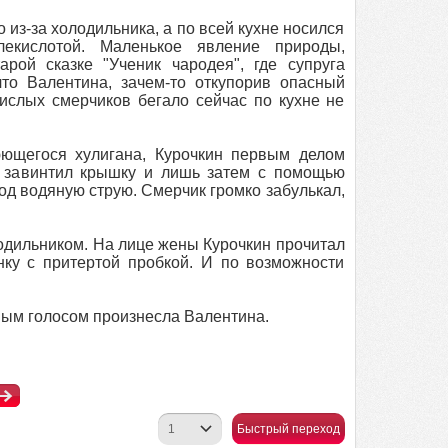
о из-за холодильника, а по всей кухне носился
екислотой. Маленькое явление природы,
рой сказке "Ученик чародея", где супруга
то Валентина, зачем-то откупорив опасный
екислых смерчиков бегало сейчас по кухне не
ющегося хулигана, Курочкин первым делом
у, завинтил крышку и лишь затем с помощью
од водяную струю. Смерчик громко забулькал,
одильником. На лице жены Курочкин прочитал
нку с притертой пробкой. И по возможности
шным голосом произнесла Валентина.
Быстрый переход