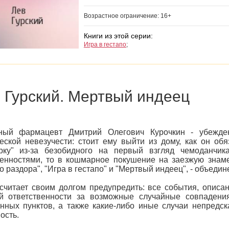
Возрастное ограничение: 16+
Книги из этой серии:
Игра в гестапо
;
 Гурский. Мертвый индеец
ный фармацевт Дмитрий Олегович Курочкин - убежде
еской невезучести: стоит ему выйти из дому, как он об
орку" из-за безобидного на первый взгляд чемоданчи
енностями, то в кошмарное покушение на заезжую знамен
о раздора", "Игра в гестапо" и "Мертвый индеец", - объед
считает своим долгом предупредить: все события, опис
ой ответственности за возможные случайные совпадени
нных пунктов, а также какие-либо иные случаи непредс
ость.