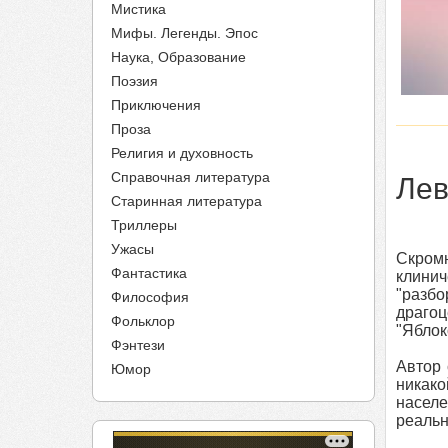
Мистика
Мифы. Легенды. Эпос
Наука, Образование
Поэзия
Приключения
Проза
Религия и духовность
Справочная литература
Лев
Старинная литература
Триллеры
Ужасы
Скром
Фантастика
клинич
"разб
Философия
драгоц
Фольклор
"Яблок
Фэнтези
Автор 
Юмор
никак
населе
реальн