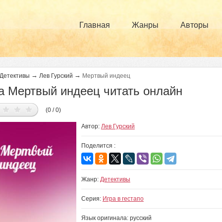
Главная
Жанры
Авторы
→
→
Детективы
Лев Гурский
Мертвый индеец
а Мертвый индеец читать онлайн
(0 / 0)
Автор:
Лев Гурский
Поделится :
Жанр:
Детективы
Серия:
Игра в гестапо
Язык оригинала: русский