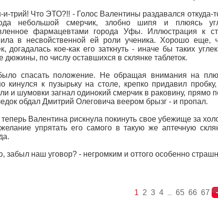
и-и-трий! Что ЭТО?!! - Голос Валентины раздавался откуда-т
сюда небольшой смерчик, злобно шипя и плюясь угл
овленное фармацевтами города Уфы. Иллюстрация к ста
ила в несвойственной ей роли ученика. Хорошо еще, ч
к, догадалась кое-как его заткнуть - иначе бы таких угл
 дюжины, по числу оставшихся в склянке таблеток.
было спасать положение. Не обращая внимания на плю
о кинулся к пузырьку на столе, крепко придавил пробк
ли и шумовки загнал одинокий смерчик в раковину, прямо п
едок обдал Дмитрий Олеговича веером брызг - и пропал.
 теперь Валентина рискнула покинуть свое убежище за хол
желание упрятать его самого в такую же аптечную скля
да.
то, забыл наш уговор? - негромким и оттого особенно стра
1
2
3
4
65
66
67
...