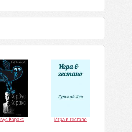
вус Коракс
Игра в гестапо