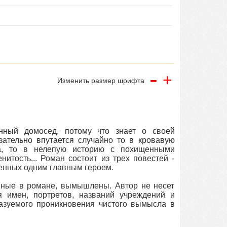
-
+
Изменить размер шрифта
нный домосед, потому что знает о своей
язательно впутается случайно то в кровавую
ка, то в нелепую историю с похищенными
итость... Роман состоит из трех повестей -
иненных одним главным героем.
анные в романе, вымышлены. Автор не несет
я имен, портретов, названий учреждений и
казуемого проникновения чистого вымысла в