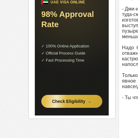
- Дми-
туда-
изгот
выступ
пузыре
меньше
Надо 
отважн
кастрю
напосл
Только
явное 
навсег
- Ты ч