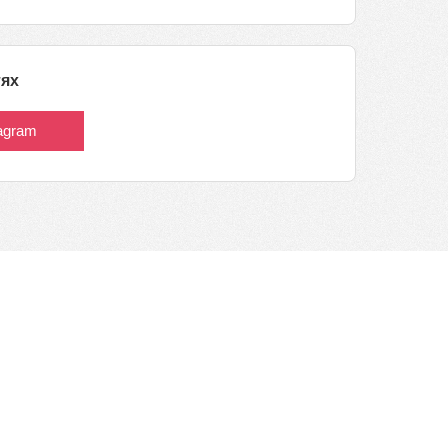
тях
tagram