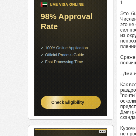
1
Это бы
Числен
это не
сил пр
из окр
непро
пленни
Сражен
полчищ
- Дми-
Как вс
раздро
"почти
осколк
предст
Дмитри
сканда
Курочк
не про