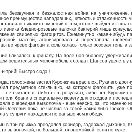
ла беззвучная и безжалостная война на уничтожение, 
ное преимущество нападавших, четкость и отлаженность ма
 оставляло никаких сомнений в том, кто же выйдет из схва
отивника бледно-розовые палочки бактерий лишь конвуль
ужения свирепых фагоцитов. Ежеминутно какая-нибудь па
зрачной массой, агонизировала и переставала шевели
цы во чреве фагоцита колыхалась только розовая тень, а з
ие близилось к финалу. На поле боя оборону удерживали 
ем решительных молочнобелых солдат. Шансов уцелеть у во
и-и-трий! Быстро сюда!!
егда, голос жены застал Курочкина врасплох. Рука его дрог
бил предметное стеклышко, на котором фагоциты уже по
" - не считается. Либо есть результат, либо нет. Курочки
и поля брани в специальную кювету для отходов и поспешн
ояла очередная выволочка - еще неясно, за что именно на
й Олегович пока не числил за собой каких-либо грехов. 
ла у супруги находился не раньше чем к обеду.
ин в три прыжка преодолел коридор, задержал дыхание, вле
сто выволочкой, но большой головомойкой, если не хуже.