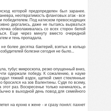
исход которой предопределен был заранее.
невра, неотвратимость фланговых атак - все
тки победителем. Под натиском превосходящих
сивно дергались, даже не пытаясь вырваться
лочка обволакивалась со всех сторон белой
ться. Еще через минуту вместо очередной
атем и тень пропадала.
не более десятка бактерий, взятых в кольцо
збудителей болезни сегодня не было...
нула, тубус микроскопа, резко опущенный вниз,
чти одержали победу. К сожалению, в науке
н издал тяжкий вздох, щеткой смел стеклянные
о бросился на зов Валентины. Судя по всему,
 этот раз. Воскресенье только начиналось, и
Обычно в выходной день повод для семейного
тел на кухню к жене - и сразу понял: пахнет