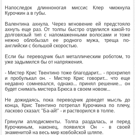
Напоследок длинноногая миссис Клер чмокнула
Курочкин а в губы.
Валентина ахнула. Через мгновение ей предстояло
ахнуть еще раз. От толпы быстро отделился какой-то
долговязый тип с напомаженными волосами и тоже
нежно облобызал ее родного мужа, треща по-
английски с большой скоростью.
Если бы переводчик был металлическим роботом, то
уже задымился бы от напряжения.
- Мистер Крис Твентино тоже благодарит... - прохрипел
и пробулькал он. - Мистер Крис говорит... что еще
недавно сомневался, однако... принял решение... он
будет снимать мистера Брюса в своем новом...
Не дожидаясь, пока переводчик доведет мысль до
конца, Крис Твентино потрепал Курочкина по плечу,
ласково сказал: "Ба-ай!" - и растворился в толпе.
Грянули аплодисменты. Толпа раздалась, и перед
Курочкиным, наконец, появился Он - в своей
знаменитой на весь мир ковбойской шляпе.