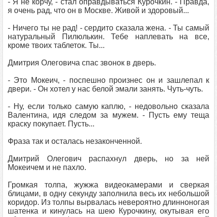
- Я не корчу, - стал оправдываться Курочкин. - Правда,
я очень рад, что он в Москве. Живой и здоровый...
- Ничего ты не рад! - сердито сказала жена. - Ты самый
натуральный Пилюлькин. Тебе наплевать на все,
кроме твоих таблеток. Ты...
Дмитрия Олеговича спас звонок в дверь.
- Это Мокеич, - поспешно произнес он и зашлепал к
двери. - Он хотел у нас белой эмали занять. Чуть-чуть.
- Ну, если только самую каплю, - недовольно сказала
Валентина, идя следом за мужем. - Пусть ему теща
краску покупает. Пусть...
Фраза так и осталась незаконченной.
Дмитрий Олегович распахнул дверь, но за ней
Мокеичем и не пахло.
Громкая толпа, жужжа видеокамерами и сверкая
блицами, в одну секунду заполнила весь их небольшой
коридор. Из толпы вырвалась невероятно длинноногая
шатенка и кинулась на шею Курочкину, окутывая его