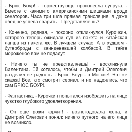
- Брюс Боур! - торжествующе произнесла супруга. -
Вместе с какимито американскими шишками вроде
сенаторов. Часа три шла прямая трансляция, я даже
обед не успела сварить... Представляешь?
- Конечно, родная, - покорно откликнулся Курочкин,
которого теперь ожидали суп из пакета и китайская
лапша из пакета же. В лучшем случае. А в худшем -
бутерброды с заиндевевшей колбасой. В тайге
мороженое вам не подадут.
- Ничего ты не представляешь! - воскликнула
Валентина. Ей хотелось, чтобы и Дмитрий Олегович
разделил ее радость. - Брюс Боур - в Москве! Это же
сказка! Все, кто смотрит сериал, и не надеялись, что
сам БРЮС БОУР!..
- Фантастика, - Курочкин попытался изобразить на лице
чувство глубокого удовлетворения.
- Он еще рожи корчит! - вознегодовала жена, и
Дмитрий Олегович понял: ничего путного на его лице
не возникло.