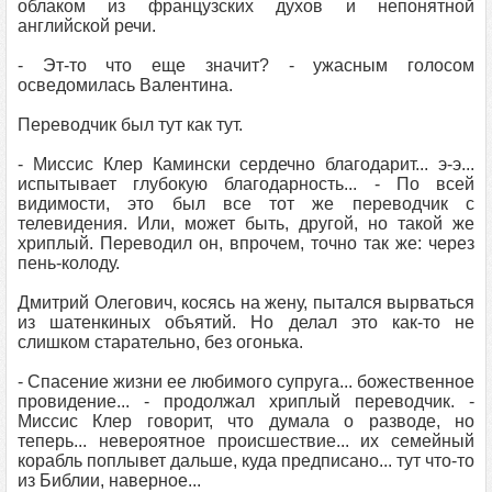
облаком из французских духов и непонятной
английской речи.
- Эт-то что еще значит? - ужасным голосом
осведомилась Валентина.
Переводчик был тут как тут.
- Миссис Клер Камински сердечно благодарит... э-э...
испытывает глубокую благодарность... - По всей
видимости, это был все тот же переводчик с
телевидения. Или, может быть, другой, но такой же
хриплый. Переводил он, впрочем, точно так же: через
пень-колоду.
Дмитрий Олегович, косясь на жену, пытался вырваться
из шатенкиных объятий. Но делал это как-то не
слишком старательно, без огонька.
- Спасение жизни ее любимого супруга... божественное
провидение... - продолжал хриплый переводчик. -
Миссис Клер говорит, что думала о разводе, но
теперь... невероятное происшествие... их семейный
корабль поплывет дальше, куда предписано... тут что-то
из Библии, наверное...