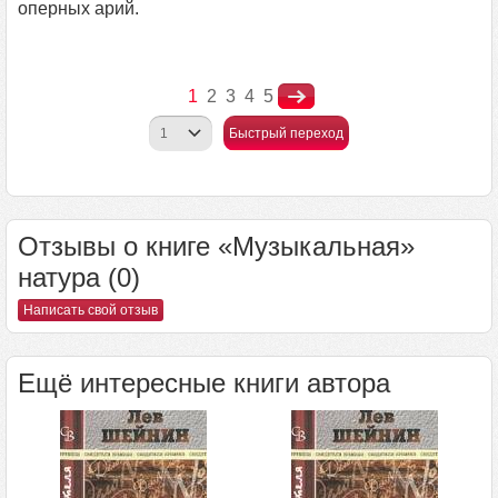
оперных арий.
1
2
3
4
5
Быстрый переход
Отзывы о книге «Музыкальная»
натура (0)
Написать свой отзыв
Ещё интересные книги автора