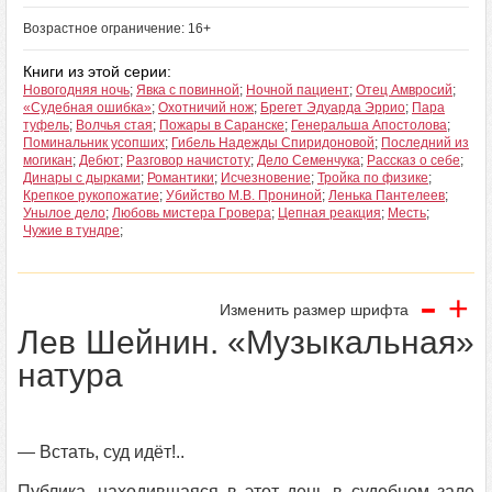
Возрастное ограничение: 16+
Книги из этой серии:
Новогодняя ночь
;
Явка с повинной
;
Ночной пациент
;
Отец Амвросий
;
«Судебная ошибка»
;
Охотничий нож
;
Брегет Эдуарда Эррио
;
Пара
туфель
;
Волчья стая
;
Пожары в Саранске
;
Генеральша Апостолова
;
Поминальник усопших
;
Гибель Надежды Спиридоновой
;
Последний из
могикан
;
Дебют
;
Разговор начистоту
;
Дело Семенчука
;
Рассказ o себе
;
Динары с дырками
;
Романтики
;
Исчезновение
;
Тройка по физике
;
Крепкое рукопожатие
;
Убийство М.В. Прониной
;
Ленька Пантелеев
;
Унылое дело
;
Любовь мистера Гpoвера
;
Цепная реакция
;
Месть
;
Чужие в тундре
;
-
+
Изменить размер шрифта
Лев Шейнин. «Музыкальная»
натура
— Встать, суд идёт!..
Публика, находившаяся в этот день в судебном зале