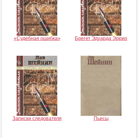
«Судебная ошибка»
Брегет Эдуарда Эррио
Записки следователя
Пьесы