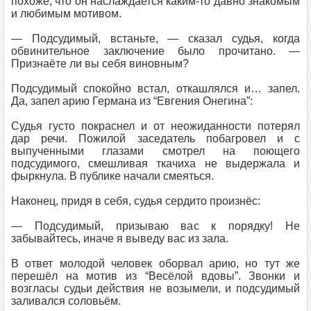
похоже, что он наслаждается каким-то давно знакомым
и любимым мотивом.
— Подсудимый, встаньте, — сказал судья, когда
обвинительное заключение было прочитано. —
Признаёте ли вы себя виновным?
Подсудимый спокойно встал, откашлялся и… запел.
Да, запел арию Германа из “Евгения Онегина”:
Судья густо покраснел и от неожиданности потерял
дар речи. Пожилой заседатель побагровел и с
выпученными глазами смотрел на поющего
подсудимого, смешливая ткачиха не выдержала и
фыркнула. В публике начали смеяться.
Наконец, придя в себя, судья сердито произнёс:
— Подсудимый, призываю вас к порядку! Не
забывайтесь, иначе я выведу вас из зала.
В ответ молодой человек оборвал арию, но тут же
перешёл на мотив из “Весёлой вдовы”. Звонки и
возгласы судьи действия не возымели, и подсудимый
заливался соловьём.