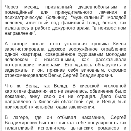
Через месяц, признанный душевнобольным и
помещённый для принудительного лечения в
психиатрическую больницу, “музыкальный” молодой
человек, известный под фамилией Гельд, бежал, как
излагалось в работе дежурного врача, “в неизвестном
направлении”.
А вскоре после этого уголовная хроника Киева
зарегистрировала дерзкое вооружённое ограбление
одной квартиры, совершённое худощавым молодым
человеком с изысканными, как рассказывали
потерпевшие, манерами. Его удалось обнаружить и
задержать, и он, признав себя виновным, скромно
отрекомендовался: Вельд Сергей Владимирович.
Что ж, Вельд так Вельд. В киевской уголовной
картотеке фамилия его не значилась, обвинение было
доказано, вину свою он не отрицал. Дело было
направлено в Киевский областной суд, и Вельд был
приговорён к четырём годам заключения.
В лагере, где он отбывал наказание, Сергей
Владимирович быстро снискал себе популярность как
талантливый исполнитель цыганских романсов и