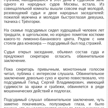
одного из народных судов Москвы, встала. Из
совещательной комнаты вышли совсем ещё молодой,
розовощекий судья и двое народных заседателей:
пожилой мужчина и молодая быстроглазая девушка,
ткачиха с Трёхгорки.
На скамье подсудимых сидел худощавый человек лет
тридцати, в щегольском, но изрядно помятом костюме
какого-то лимонно-бананового цвета. Рядом с ним
стояли два конвоира — подсудимый был под стражей.
Судья открыл заседание, объявил состав суда и
предложил секретарю огласить обвинительное
заключение.
Пока секретарь привычным, монотонным голосом
читал, публика с интересом слушала. Обвинительное
заключение довольно сухо и кратко повествовало, что
подсудимый Гельд Сергей Владимирович, имеющий
судимости за кражи и грабежи, обвиняется в ряде
мошеннических действий и подлогах.
Подсудимый слушал обвинительное заключение, чуть
заметно покачиваясь, полузакрыв глаза, и было