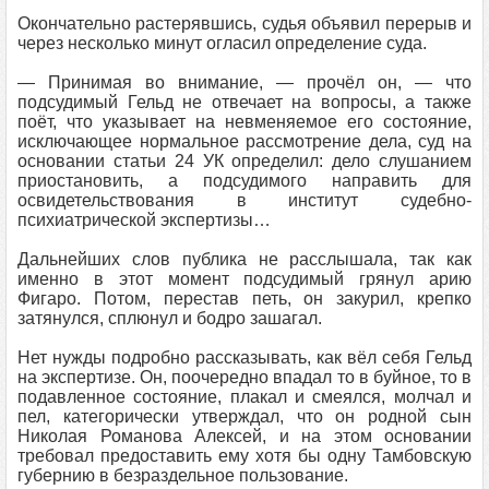
Окончательно растерявшись, судья объявил перерыв и
через несколько минут огласил определение суда.
— Принимая во внимание, — прочёл он, — что
подсудимый Гельд не отвечает на вопросы, а также
поёт, что указывает на невменяемое его состояние,
исключающее нормальное рассмотрение дела, суд на
основании статьи 24 УК определил: дело слушанием
приостановить, а подсудимого направить для
освидетельствования в институт судебно-
психиатрической экспертизы…
Дальнейших слов публика не расслышала, так как
именно в этот момент подсудимый грянул арию
Фигаро. Потом, перестав петь, он закурил, крепко
затянулся, сплюнул и бодро зашагал.
Нет нужды подробно рассказывать, как вёл себя Гельд
на экспертизе. Он, поочередно впадал то в буйное, то в
подавленное состояние, плакал и смеялся, молчал и
пел, категорически утверждал, что он родной сын
Николая Романова Алексей, и на этом основании
требовал предоставить ему хотя бы одну Тамбовскую
губернию в безраздельное пользование.