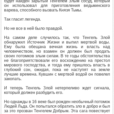
будет найден зарытый Тенгелем Злым сосуд, который
он использовал для приготовления ведьминского
варева, способного вызвать Князя Тьмы.
Так гласит легенда.
Но не все в ней было правдой.
На самом деле случилось так, что Тенгель Злой
обнаружил Источник Жизни и выпил мертвой воды.
Ему была обещана вечная жизнь и власть над
человечеством, но взамен он должен был продать
своих потомков злым силам. В те годы обстоятельства
не благоприятствовали его восхождению на престол
мирового господства, и тогда ему пришлось впасть в
глубокий сон, ожидая, пока не наступят на земле
лучшие времена. Кувшин с мертвой водой он повелел
закопать.
И теперь Тенгель Злой нетерпеливо ждет сигнала,
который должен разбудить его.
Но однажды в 16 веке был рожден необычный потомок
Людей Льда. Он попытался обратить зло в добро и был
за это прозван Тенгелем Добрым. Эта сага повествует