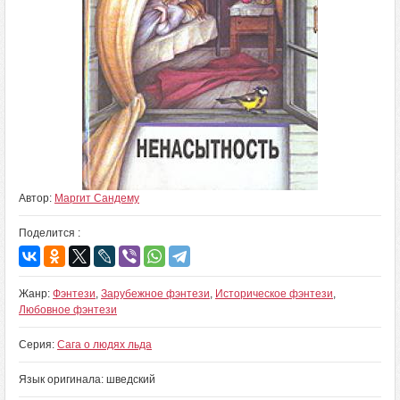
Автор:
Маргит Сандему
Поделится :
Жанр:
Фэнтези
,
Зарубежное фэнтези
,
Историческое фэнтези
,
Любовное фэнтези
Серия:
Сага о людях льда
Язык оригинала: шведский