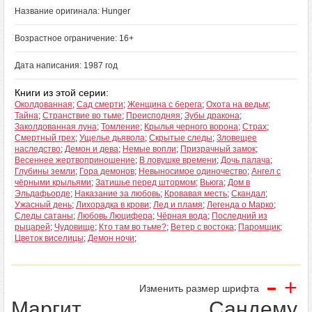
Название оригинала: Hunger
Возрастное ограничение: 16+
Дата написания: 1987 год
Книги из этой серии:
Околдованная
;
Сад смерти
;
Женщина с берега
;
Охота на ведьм
;
Тайна
;
Странствие во тьме
;
Преисподняя
;
Зубы дракона
;
Заколдованная луна
;
Томление
;
Крылья черного ворона
;
Страх
;
Смертный грех
;
Ущелье дьявола
;
Скрытые следы
;
Зловещее
наследство
;
Демон и дева
;
Немые вопли
;
Призрачный замок
;
Весеннее жертвоприношение
;
В ловушке времени
;
Дочь палача
;
Глубины земли
;
Гора демонов
;
Невыносимое одиночество
;
Ангел с
чёрными крыльями
;
Затишье перед штормом
;
Вьюга
;
Дом в
Эльдафьорде
;
Наказание за любовь
;
Кровавая месть
;
Скандал
;
Ужасный день
;
Лихорадка в крови
;
Лед и пламя
;
Легенда о Марко
;
Следы сатаны
;
Любовь Люцифера
;
Чёрная вода
;
Последний из
рыцарей
;
Чудовище
;
Кто там во тьме?
;
Ветер с востока
;
Паромщик
;
Цветок виселицы
;
Демон ночи
;
-
+
Изменить размер шрифта
Маргит Сандему.