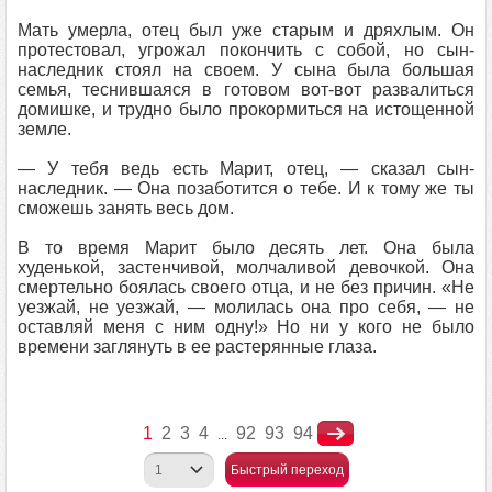
Мать умерла, отец был уже старым и дряхлым. Он
протестовал, угрожал покончить с собой, но сын-
наследник стоял на своем. У сына была большая
семья, теснившаяся в готовом вот-вот развалиться
домишке, и трудно было прокормиться на истощенной
земле.
— У тебя ведь есть Марит, отец, — сказал сын-
наследник. — Она позаботится о тебе. И к тому же ты
сможешь занять весь дом.
В то время Марит было десять лет. Она была
худенькой, застенчивой, молчаливой девочкой. Она
смертельно боялась своего отца, и не без причин. «Не
уезжай, не уезжай, — молилась она про себя, — не
оставляй меня с ним одну!» Но ни у кого не было
времени заглянуть в ее растерянные глаза.
1
2
3
4
92
93
94
...
Быстрый переход