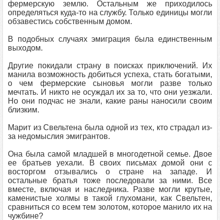
фермерскую землю. Остальным же приходилось
определяться куда-то на службу. Только единицы могли
обзавестись собственным домом.
В подобных случаях эмиграция была единственным
выходом.
Другие покидали страну в поисках приключений. Их
манила возможность добиться успеха, стать богатыми,
о чем фермерские сыновья могли разве только
мечтать. И никто не осуждал их за то, что они уезжали.
Но они подчас не знали, какие раны наносили своим
близким.
Марит из Свельтена была одной из тех, кто страдал из-
за недомыслия эмигрантов.
Она была самой младшей в многодетной семье. Двое
ее братьев уехали. В своих письмах домой они с
восторгом отзывались о стране на западе. И
остальные братья тоже последовали за ними. Все
вместе, включая и наследника. Разве могли крутые,
каменистые холмы в такой глухомани, как Свельтен,
сравниться со всем тем золотом, которое манило их на
чужбине?