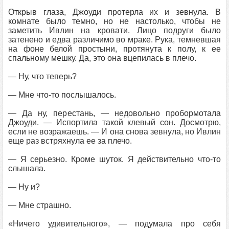
Открыв глаза, Джоуди протерла их и зевнула. В
комнате было темно, но не настолько, чтобы не
заметить Ивлин на кровати. Лицо подруги было
затенено и едва различимо во мраке. Рука, темневшая
на фоне белой простыни, протянута к полу, к ее
спальному мешку. Да, это она вцепилась в плечо.
— Ну, что теперь?
— Мне что-то послышалось.
— Да ну, перестань, — недовольно пробормотала
Джоуди. — Испортила такой клевый сон. Досмотрю,
если не возражаешь. — И она снова зевнула, но Ивлин
еще раз встряхнула ее за плечо.
— Я серьезно. Кроме шуток. Я действительно что-то
слышала.
— Ну и?
— Мне страшно.
«Ничего удивительного», — подумала про себя