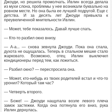
Джоуди, но решила промолчать. Ивлин всегда делала
из мухи слона, проблемы у нее возникали буквально на
ровном месте. Но она была ее лучшей подругой. Еще с
детства. И за десять лет Джоуди привыкла к
преувеличенной мнительности Ивлин.
— Может, тебе показалось. Давай лучше спать.
— Кто-то разбил окно внизу.
— А-а... — снова зевнула Джоуди. Пока она спала,
духота не ощущалась. Теперь в спальном мешке стало
жарковато. Возможно, отец Ивлин выключил
кондиционеры перед тем, как ложиться.
— Разбил окно? — переспросила она.
— Может, кто-нибудь из твоих родителей встал и что-то
уронил? Который там час?
— Четверть второго.
— Боже! — Джоуди нащупала возле левого плеча
замок застежки. Когда она потянула его вниз, рука
Ивлин дернулась.