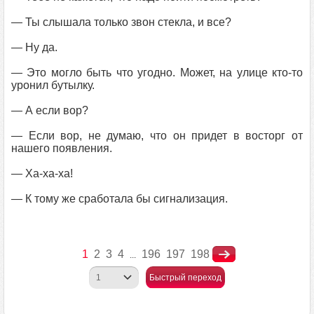
— Ты слышала только звон стекла, и все?
— Ну да.
— Это могло быть что угодно. Может, на улице кто-то
уронил бутылку.
— А если вор?
— Если вор, не думаю, что он придет в восторг от
нашего появления.
— Ха-ха-ха!
— К тому же сработала бы сигнализация.
1
2
3
4
196
197
198
...
Быстрый переход