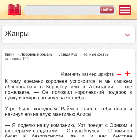
Жанры
→
→
→
→
Книги
Любовные романы
Линда Кук
Ночные костры
страница 169
-
+
Изменить размер шрифта
К тому времени королева успокоится, и мы сможем
обосноваться в Кернстоу или в Аквитании — где
пожелаете. — Он положил королевский подарок в
сумку и хмуро взглянул на ястреба.
Утро было холодным. Раймон снял с себя плащ и
накинул его на алую мантилью Алисы.
— Я поделю нашу компанию. Уот поедет с Эриком и
шестерыми солдатами. — Он улыбнулся. — С ними он
будет в безопасности, да и у вас быстрее