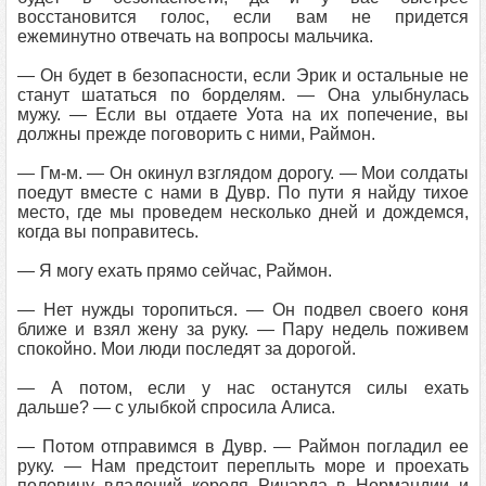
восстановится голос, если вам не придется
ежеминутно отвечать на вопросы мальчика.
— Он будет в безопасности, если Эрик и остальные не
станут шататься по борделям. — Она улыбнулась
мужу. — Если вы отдаете Уота на их попечение, вы
должны прежде поговорить с ними, Раймон.
— Гм-м. — Он окинул взглядом дорогу. — Мои солдаты
поедут вместе с нами в Дувр. По пути я найду тихое
место, где мы проведем несколько дней и дождемся,
когда вы поправитесь.
— Я могу ехать прямо сейчас, Раймон.
— Нет нужды торопиться. — Он подвел своего коня
ближе и взял жену за руку. — Пару недель поживем
спокойно. Мои люди последят за дорогой.
— А потом, если у нас останутся силы ехать
дальше? — с улыбкой спросила Алиса.
— Потом отправимся в Дувр. — Раймон погладил ее
руку. — Нам предстоит переплыть море и проехать
половину владений короля Ричарда в Нормандии и