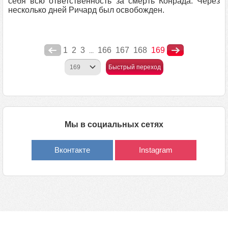
себя всю ответственность за смерть Конрада. Через
несколько дней Ричард был освобожден.
1
2
3
166
167
168
169
...
Быстрый переход
Мы в социальных сетях
Вконтакте
Instagram