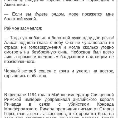
Аквитании…
— Если вы будете рядом, море покажется мне
болотной лужей.
Раймон засмеялся:
— Тогда уж добавьте к болотной луже одну-две речки!
Алиса подняла глаза к небу. Она не чувствовала ни
страха, ни головокружения и могла сколько угодно
смотреть на безбрежную синь. Небосвод был всего
лишь огромным шелковым балдахином над лицом ее
возлюбленного.
Черный ястреб сошел с круга и улетел на восток,
скрывшись в облаках.
В феврале 1194 года в Майнце император Священной
Римской империи допрашивал английского короля
Ричарда в связи с убийством Конрада
Монферратского. Ричард предъявил письмо от Старца
Горы, главы секты ассассинов, в котором тот брал на